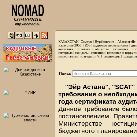
КАЗАХСТАН:
Самрук
|
Нурбанкгейт
|
Аблязовгейт
Казахстан-2050 |
RSS
|
кадровые перестановки
|
дни
аналитика
|
политика и общество
|
экономика
|
обо
интервью
|
скандалы
|
сенсации
|
криминал и корруп
империализм
|
трагедии и ЧП
|
акционеры
|
праздник
Поиск
"Эйр Астана", "SCAT"
требование о необходим
года сертификата аудит
Данное требование было
постановлением Правит
Министерстве юстиц
бюджетного планировани