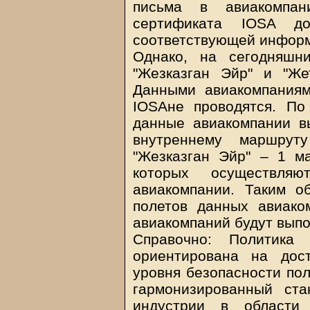
письма в авиакомпан
сертификата IOSA до
соответствующей информа
Однако, на сегодняшн
"Жезказган Эйр" и "Же
Данными авиакомпания
IOSAне проводятся. По
данные авиакомпании в
внутреннему маршрут
"Жезказган Эйр" – 1 ма
которых осуществляю
авиакомпании. Таким о
полетов данных авиако
авиакомпаний будут выпо
Справочно: Политика
ориентирована на дос
уровня безопасности пол
гармонизированный ст
индустрии в области 