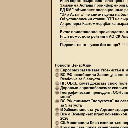
Fitch спрогнозировало взлет цены 
Замакима Астаны проинформировал
РД КМГ объявляет операционные рез
"Эйр Астана" не снизит цены на би
Об установлении ставки ЭТП на сыр
Акционеры Казкоммерцбанка вырази
27.01.2016
Evraz приостановил производство н
Fitch поместило рейтинги АО СК Ал
27.01.2016
Падение тенге – ужас без конца?
26.
Новости ЦентрАзии
Евросоюз затягивает Узбекистан в 
ВС РФ освободили Зарницу, а южне
Readovka за 6 августа
НГ: ОБСЕ хочет доказать свою поле
Дорогами евроглобализма: сколько 
Географический прецедент: ООН ли
моря"
ВС РФ сжимают "полукотел" на сев
за 5 августа
В Узбекистане статус Администрац
Все о Всемирных играх кочевников
2026
США заставили Киев извиниться пер
Кому не дает покоя укрепление обо