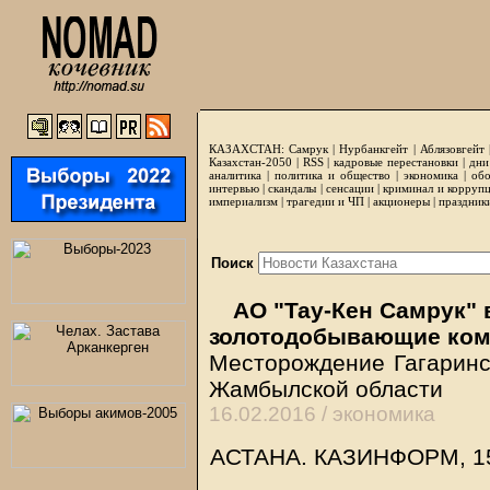
КАЗАХСТАН:
Самрук
|
Нурбанкгейт
|
Аблязовгейт
Казахстан-2050 |
RSS
|
кадровые перестановки
|
дни
аналитика
|
политика и общество
|
экономика
|
обо
интервью
|
скандалы
|
сенсации
|
криминал и корруп
империализм
|
трагедии и ЧП
|
акционеры
|
праздник
Поиск
АО "Тау-Кен Самрук" 
золотодобывающие ко
Месторождение Гагаринс
Жамбылской области
16.02.2016 /
экономика
АСТАНА.
КАЗИНФОРМ
, 