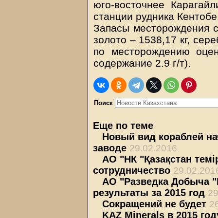
юго-восточнее Карагайл
станции рудника Кентобе
Запасы месторождения со
золото – 1538,17 кг, сер
по месторождению оцен
содержание 2.9 г/т).
Поиск
Еще по теме
Новый вид кораблей на
заводе
29.02.2016
АО "НК "Қазақстан тем
сотрудничество
29.02.201
АО "Разведка Добыча 
результаты за 2015 год
29
Сокращений не будет
2
KAZ Minerals в 2015 го