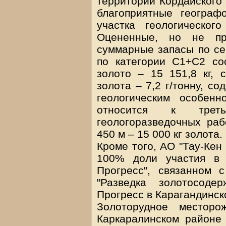
территории Кордайского
благоприятные географ
участка геологическог
Оцененные, но не п
суммарные запасы по се
по категории С1+С2 сос
золото – 15 151,8 кг, 
золота – 7,2 г/тонну, со
геологическим особен
относится к трет
геологоразведочных раб
450 м – 15 000 кг золота.
Кроме того, АО "Тау-Кен
100% доли участия в 
Прогресс", связанном 
"Разведка золотосод
Прогресс в Карагандинск
Золоторудное месторо
Каркаралинском районе 