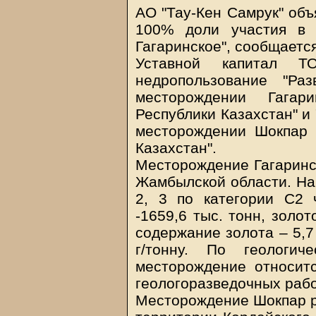
АО "Тау-Кен Самрук" объ
100% доли участия в 
Гагаринское", сообщаетс
Уставной капитал Т
недропользование "Ра
месторождении Гага
Республики Казахстан" и
месторождении Шокпар 
Казахстан".
Месторождение Гагаринс
Жамбылской области. На 
2, 3 по категории С2 
-1659,6 тыс. тонн, золот
содержание золота – 5,7
г/тонну. По геологич
месторождение относитс
геологоразведочных рабо
Месторождение Шокпар р