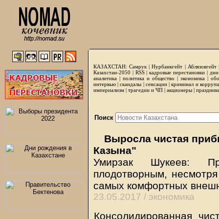
КАЗАХСТАН:
Самрук
|
Нурбанкгейт
|
Аблязовгейт
Казахстан-2050 |
RSS
|
кадровые перестановки
|
дни
аналитика
|
политика и общество
|
экономика
|
обо
интервью
|
скандалы
|
сенсации
|
криминал и корруп
империализм
|
трагедии и ЧП
|
акционеры
|
праздник
Поиск
Выросла чистая приб
Казына"
Умирзак Шукеев: П
плодотворным, несмотря 
самых комфортных внешн
23.05.2017 /
экономика
Консолидированная чис