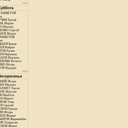
>>>
 Суббота
ГАМБЕТОВ
ан
ЧИН Ертай
ВА Мария
Н Михаил
ЕНКО Сергей
АЕВ Мурат
АМБЕТОВ
ан
АЕВ Берик
ЕВ Кайрат
ОВ Ерлан
ЕВ Бауржан
БАЕВ Нуржан
КОВА Ботагоз
КО Игорь
ОВ Нурдин
>>>
 Воскресенье
КИЙ Игорь
АН Михаил
АХМЕТ Хасен
В Абдулла
 Нарбота
В Максет
НОВ Улан
В Сматай
ЕНОВ Ержан
Н Игорь
АЕВ Жакып
ЫРОВ Жаркынбек
В Темирхан
КОВ Жанат