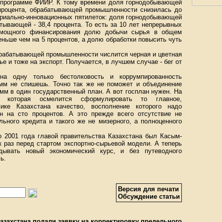
 программе ФИИР. К тому времени доля горнодобывающей
процента, обрабатывающей промышленности снизилась до
стриально-инновационных пятилеток: доля горнодобывающей
тывающей - 38,4 процента. То есть за 10 лет непрерывных
 мощного финансирования долю добычи сырья в общем
ньше чем на 5 процентов, а долю обработки повысить чуть
обрабатывающей промышленности числится черная и цветная
ье и тоже на экспорт. Получается, в лучшем случае - бег от
 на одну только бестолковость и коррумпированность
амм не спишешь. Точно так же не поможет и объединение
мм в один государственный план. А вот госплан нужен. На
, которая осмелится сформулировать то главное,
ике Казахстана качество, восполнение которого надо
н на сто процентов. А это прежде всего отсутствие не
ьного кредита и такого же не мизерного, а полноценного
о 2001 года главой правительства Казахстана был Касым-
к раз перед стартом экспорт­но-сырьевой модели. А теперь
адывать новый экономический курс, и без путеводного
ь.
Версия для печати
Обсуждение статьи
захстана подали заявку на корректировку предельного