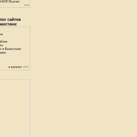
АЕВ Нурлан
>>>
лог сайтов
захстана:
ом
цбанк
аз
о в Казахстане
зына
в каталог >>>