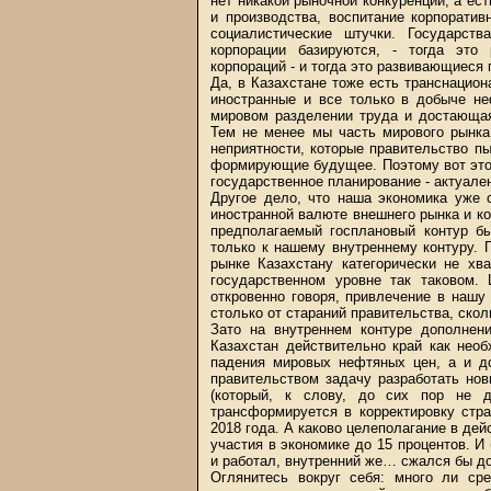
нет никакой рыночной конкуренции, а ест
и производства, воспитание корпорати
социалистические штучки. Государст
корпорации базируются, - тогда это
корпораций - и тогда это развивающиеся 
Да, в Казахстане тоже есть транснацио­н
иностранные и все только в добыче н
мировом разделении труда и достающая
Тем не менее мы часть мирового рынка
неприятности, которые правительство пы
формирующие будущее. Поэтому вот этот
государственное планирование - актуален
Другое дело, что наша экономика уже 
иностранной валюте внешнего рынка и ко
предполагаемый госплановый контур б
только к нашему внутреннему контуру. 
рынке Казахстану категорически не хва
государственном уровне так таковом.
откровенно говоря, привлечение в нашу
столько от стараний правительства, ско
Зато на внутреннем контуре дополнени
Казахстан действительно край как нео
падения мировых нефтяных цен, а и д
правительством задачу разработать нов
(который, к слову, до сих пор не д
трансформируется в корректировку стра
2018 года. А каково целеполагание в де
участия в экономике до 15 процентов. И
и работал, внутренний же… сжался бы до
Оглянитесь вокруг себя: много ли ср