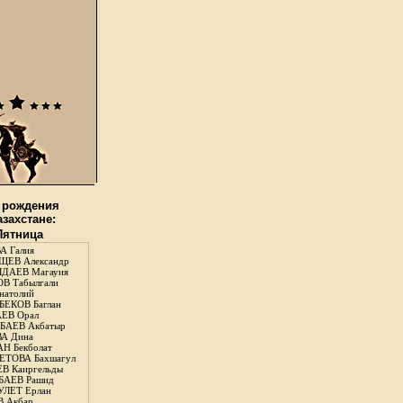
 рождения
азахстане:
 Пятница
А Галия
ЕВ Александр
ДАЕВ Магауия
В Табылгали
натолий
ЕКОВ Баглан
ЕВ Орал
АЕВ Акбатыр
А Дина
Н Бекболат
ТОВА Бахшагул
В Каиргельды
АЕВ Рашид
ЛЕТ Ерлан
 Акбар