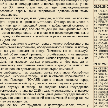
ь стратегическое планирование, научная организация труда
...
вной этики и солидарности и прочие давно забытые у нас
08.08.26
ва же XXI века стали местом, где транснациональные
 развитые страны либо территории деятельности таких
80.
ТАСМА
Сагитж
государства.
77.
БАЙБАТ
альные корпорации, и не одна-две, а побольше, но все они
74.
ЩЕГЛО
ефти, черных и цветных металлов. Отсюда наше место в
73.
ГУРМА
ся нам доля природной ренты и добавленной стоимости.
71.
ГРИГОР
68.
ТАШИБ
 и подпадаем под все его тенденции. Как кризисные (все
64.
ИСМАГ
тается преодолевать, они внешнего происхождения), так и
Рахимж
 тренд - обеспечивать устойчивое развитие через целевое
64.
ТОЛУМБ
 и для нас.
63.
УРАЗБА
61.
РАХМЕТ
сейчас выраженно двухконтурная: контур работающего на
60.
САРТБА
нтур рынка внутреннего, обслуживаемого в тенге. А потому
59.
ТЕНЛИ
ыл бы уже третьим по счету. Применим же он, пожалуй,
57.
АШИРБЕ
По той объективной причине, что субъектности на внешнем
53.
ЯКОВЕН
52.
ДАМИТ
тает, и не только на уровне бизнес-корпораций, но и на
...
 Цены на мировых рынках определяются без нас, да и,
09.08.26
 экономику иностранных инвестиций и кредитов зависит не
лько от планов добывающих наше сырье компаний.
90.
СЕВЕРС
79.
КЕРЦМ
е свободного, так сказать, рынка госпланом Республики
77.
КОЖА-
бходимо. Особенно теперь, и не в смысле коронавируса и
76.
АХМЕТО
о них. Президент ТОКАЕВ еще в январе поставил перед
73.
ДАНАЕВ
ый экономический курс, но все карты спутал коронавирус
73.
ТАУБАЕ
68.
БАЙЖА
ает спуску), и теперь то задание главы государства
66.
АЯЗБАЕ
тегического плана до 2025 года, утвержденного в начале
64.
КАЛЕК
йствующей пока версии? Сокращение доли государственного
64.
КОРОВИ
 будь это исполнено, внешний экономический контур так бы
64.
МАРАБ
57.
БАЙСАБ
 тех же процентов.
54.
АБДИРО
еди нас тех, кто трудится на нефтепромыслах, стоит у
47.
УМЕРБЕ