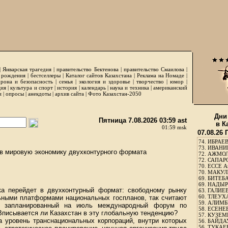
|
Январская трагедия
|
правительство Бектенова
|
правительство Смаилова
|
 рождения
|
бестселлеры
|
Каталог сайтов Казахстана
|
Реклама на Номаде
|
рона и безопасность
|
семья
|
экология и здоровье
|
творчество
|
юмор
|
ция
|
культура и спорт
|
история
|
календарь
|
наука и техника
|
американский
и
|
опросы
|
анекдоты
|
архив сайта
|
Фото Казахстан-2050
Дни
Пятница 7.08.2026 03:59 ast
в К
01:59 msk
07.08.26
74.
ИБРАЕВ
73.
ИВАНИЩ
 в мировую экономику двухконтурного формата
72.
АЖМОЛ
72.
САПАРО
70.
ЕССЕ А
70.
МАКУЛБ
69.
БИТЕБА
69.
НАДЫРБ
ка перейдет в двухконтурный формат: свободному рынку
63.
ГАЛИЕВ
60.
ТЛЕУХА
ьными платформами нацио­нальных госпланов, так считают
59.
АЛИМБЕ
н запланированный на июль международный форум по
58.
ЕСЕНЕЕ
Вписывается ли Казахстан в эту глобальную тенденцию?
57.
КУЗЕМБ
 уровень транснациональных корпораций, внутри которых
56.
БАЙДАУ
56.
ТУКАЕВ