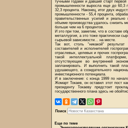
тучными годами и давший старт первой
промышленности выросла еще до 60,3 
32,3 процента. Наконец, итог двух инду
промышленности - 55,4 процента, обраба
правительственных усилий и реально
объеме производства удалось снизить ме
больше чем на 6 процентов.
И это при том, заметим, что в составе 
металлургия, а это тоже практически сыр
сырьевой зависимости… на месте.
Так вот, столь "никакой" результат
составителей и исполнителей госпрогр
отраслевых, целевых и прочих госпрогра
такой интеллектуальной платформе
отсутствующее во внутренней эконом
запланировать. И выполнить такой пла
удушающего, а созидательного национал
инвестиционного потенциала.
И в заключение: с конца 1999 по начал
Жомарт Токаев, он оставил этот пост ка
президенту Токаеву предстоит прокл
государственного плана здесь не обойтис
Поиск
Еще по теме
Энергопроизводящие организации Ка