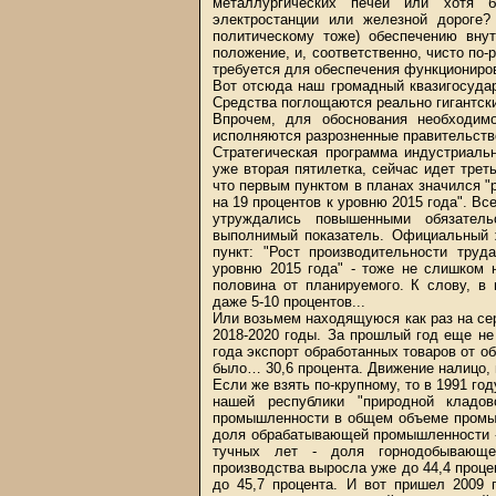
металлургических печей или хотя 
электростанции или железной дороге?
политическому тоже) обеспечению вну
положение, и, соответственно, чисто по-
требуется для обеспечения функциониров
Вот отсюда наш громадный квазигосуда
Средства поглощаются реально гигантск
Впрочем, для обоснования необходимо
исполняются разрозненные правительств
Стратегическая программа индустриаль
уже вторая пятилетка, сейчас идет треть
что первым пунктом в планах значился 
на 19 процентов к уровню 2015 года". Вс
утруждались повышенными обязатель
выполнимый показатель. Официальный ж
пункт: "Рост производительности тру
уровню 2015 года" - тоже не слишком 
половина от планируемого. К слову, в
даже 5-10 процентов...
Или возьмем находящуюся как раз на се
2018-2020 годы. За прошлый год еще не 
года экспорт обработанных товаров от об
было… 30,6 процента. Движение налицо, н
Если же взять по-крупному, то в 1991 го
нашей республики "природной кладо
промышленности в общем объеме промыш
доля обрабатывающей промышленности - 
тучных лет - доля горнодобывающ
производства выросла уже до 44,4 проц
до 45,7 процента. И вот пришел 2009 