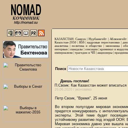
КАЗАХСТАН:
Самрук
|
Нурбанкгейт
|
Аблязовгейт
Казахстан-2050 |
RSS
|
кадровые перестановки
|
дни
аналитика
|
политика и общество
|
экономика
|
обо
интервью
|
скандалы
|
сенсации
|
криминал и корруп
империализм
|
трагедии и ЧП
|
акционеры
|
праздник
Поиск
Даешь госплан!
П.Своик: Как Казахстан может вписаться
26.06.2020 /
экономика
Петр Своик,
"Время"
, 25 июня
Во втором полугодии мировая экономи
придется конкурировать с интеллектуал
эксперты. Этой теме будет посвяще
устойчивому развитию под эгидой ООН. 
Мировая экономика давно уже вышла на