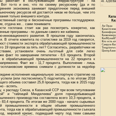
бы работает в обслуживающей инфраструктуре - на
46.
АДИЛЬБ
 Вот то-то и оно, что по своему ресурсному (да и по
...
тренняя экономика занимает придаточное перед внешней
рыночному ресурсов ей достается никак не больше, чем это
ания только внешнего контура.
Ката
рственный сектор и бесконечные программы господдержки.
Ка
ие, отдача же… сами понимаете.
Ак Орда
сти госплана стоит как раз посмотреть конкретно, как
Казахтелек
енные программы - по данным самого же кабмина.
Казинформ
Казкоммер
но-инновационного развития. В прошлом году закончилась
КазМунайГ
я. В отчете комитета по статистике за 2019 год говорится,
Кто есть кт
"рост стоимости экспорта обрабатывающей промышленности
Самрук-Ка
его 19 процентов за пять лет? Согласитесь, разработчики не
Tengrinews
ЦентрАзия
ствами, установили очень льготный для себя легко
е факт по завершении пятилетки - 8,6 процента. Второй
да в обрабатывающей промышленности на 22 процента к
напряженно. Факт же - 11,7 процента. Выполнение - лишь
 госплановские времена снимали с должности за недобор
редине исполнения национальную экспортную стратегию на
успели (или постеснялись?) подсчитать, а по итогам 2018
щего объема составил 25,8 процента, тогда как в 2015 году
о - вспять.
ду, к распаду Союза, в Казахской ССР при всем титуловании
вой" и "таблицей Менделеева" доля горнодобывающей
ленного производства составляла всего 10,3 процента, а
83,4 процента. По итогам же 2000 года - начало сырьевых
ей промышленности в общем объеме промышленного
ента, тогда как в обрабатывающей промышленности съехала
год, мировой кризис, подведший черту под теми самыми