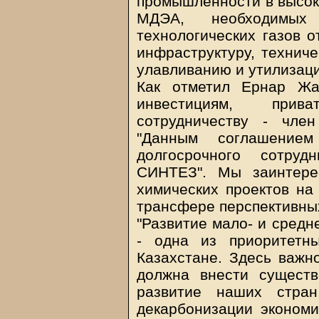
промышленности в высок
МДЭА, необходимы
технологических газов 
инфраструктуру, технич
улавливанию и утилизац
Как отметил Ернар Жа
инвестициям, прив
сотрудничеству - чле
"Данным соглашение
долгосрочного сотру
СИНТЕЗ". Мы заинтере
химических проектов на
трансфере перспективных
"Развитие мало- и средн
- одна из приоритетн
Казахстане. Здесь важно
должна внести существ
развитие наших стран
декарбонизации экономи