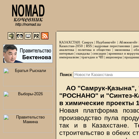
КАЗАХСТАН:
Самрук
|
Нурбанкгейт
|
Аблязовгейт
Казахстан-2050 |
RSS
|
кадровые перестановки
|
дни
аналитика
|
политика и общество
|
экономика
|
обо
интервью
|
скандалы
|
сенсации
|
криминал и корруп
империализм
|
трагедии и ЧП
|
акционеры
|
праздник
Поиск
АО "Самрук-Қазына",
"РОСНАНО" и "Синтез-К
в химические проекты 
Новая платформа позв
производство пула проду
так и в Казахстане. Т
строительство в обеих с