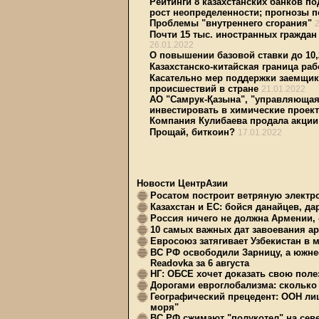
Рейтинги 8 казахстанских банков п
рост неопределенности; прогнозы 
Проблемы "внутреннего сгорания"
Почти 15 тыс. иностранных граждан
26.01.2022
О повышении базовой ставки до 10
Казахстанско-китайская граница ра
Касательно мер поддержки заемщико
происшествий в стране
21.01.2022
АО "Самрук-Қазына", "управляющая
инвестировать в химические проек
Компания Кулибаева продала акции 
Прощай, биткоин?
17.01.2022
Новости ЦентрАзии
Росатом построит ветряную электр
Казахстан и ЕС: бойся данайцев, д
Россия ничего не должна Армении, 
10 самых важных дат завоевания ар
Евросоюз затягивает Узбекистан в 
ВС РФ освободили Зарницу, а южне
Readovka за 6 августа
НГ: ОБСЕ хочет доказать свою поле
Дорогами евроглобализма: сколько 
Географический прецедент: ООН ли
моря"
ВС РФ сжимают "полукотел" на сев