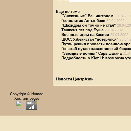
Еще по теме
"Униженные" Вашингтоном
30.04.200
Геополитик Алтынбаев
30.04.2002
"Шахидом он точно не стал"
29.04.2
Ташкент лег под Буша
29.04.2002
Военные игры на Каспии
29.04.2002
ШОС: Узбекистан "потерялся"
26.04.
Путин решил провести военно-морс
Генштаб путает казахстанский бюдж
"Звездные войны" Сарышагана
21.0
Подробности о Klez.H: возможна у
Новости ЦентрАзии
Copyright © Nomad
Хостинг beget