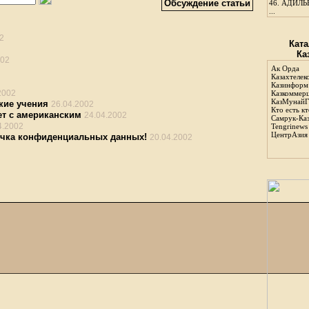
Обсуждение статьи
46.
АДИЛЬБ
...
2
Ката
Ка
002
Ак Орда
Казахтелек
Казинформ
2002
Казкоммер
КазМунайГ
кие учения
26.04.2002
Кто есть кт
ет с американским
24.04.2002
Самрук-Ка
4.2002
Tengrinews
ЦентрАзия
течка конфиденциальных данных!
20.04.2002