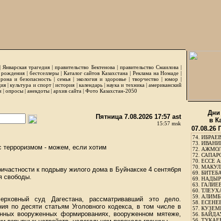
|
Январская трагедия
|
правительство Бектенова
|
правительство Смаилова
|
 рождения
|
бестселлеры
|
Каталог сайтов Казахстана
|
Реклама на Номаде
|
рона и безопасность
|
семья
|
экология и здоровье
|
творчество
|
юмор
|
ция
|
культура и спорт
|
история
|
календарь
|
наука и техника
|
американский
и
|
опросы
|
анекдоты
|
архив сайта
|
Фото Казахстан-2050
Дни
Пятница 7.08.2026 17:57 ast
в К
15:57 msk
07.08.26
74.
ИБРАЕВ
73.
ИВАНИЩ
с терроризмом - можем, если хотим
72.
АЖМОЛ
72.
САПАРО
70.
ЕССЕ А
70.
МАКУЛБ
ичастности к подрыву жилого дома в Буйнакске 4 сентября
69.
БИТЕБА
я свободы.
69.
НАДЫРБ
63.
ГАЛИЕВ
60.
ТЛЕУХА
59.
АЛИМБЕ
ерховный суд Дагестана, рассматривавший это дело.
58.
ЕСЕНЕЕ
ия по десяти статьям Уголовного кодекса, в том числе в
57.
КУЗЕМБ
конных вооруженных формированиях, вооруженном мятеже,
56.
БАЙДАУ
56.
ТУКАЕВ