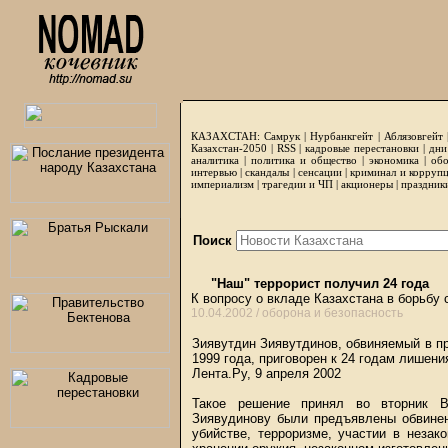
КАЗАХСТАН:
Самрук
|
Нурбанкгейт
|
Аблязовгейт
Казахстан-2050 |
RSS
|
кадровые перестановки
|
дни
аналитика
|
политика и общество
|
экономика
|
обо
интервью
|
скандалы
|
сенсации
|
криминал и корруп
империализм
|
трагедии и ЧП
|
акционеры
|
праздник
Поиск
"Наш" террорист получил 24 года
К вопросу о вкладе Казахстана в борьбу 
10.04.2002 /
оборона и безопасность
Зиявутдин Зиявутдинов, обвиняемый в пр
1999 года, приговорен к 24 годам лишени
Лента.Ру, 9 апреля 2002
Такое решение принял во вторник В
Зиявудинову были предъявлены обвинен
убийстве, терроризме, участии в неза