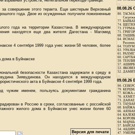
ии взрывных устройств, нелегальном переходе границы.
...
08.08.26
 за совершение этого теракта. Еще шестерым Верховный
прошлого года. Двое из осужденных получили пожизненные
80.
ТАСМА
Сагитж
77.
БАЙБАТ
74.
ЩЕГЛО
лого года на территории Казахстана. В международном
73.
ГУРМА
пления находятся еще два жителя Дагестана - Магомед
71.
ГРИГОР
68.
ТАШИБ
64.
ИСМАГ
Рахимж
акске 4 сентября 1999 года унес жизни 58 человек, более
64.
ТОЛУМБ
63.
УРАЗБА
61.
РАХМЕТ
60.
САРТБА
а дома в Буйнакске
59.
ТЕНЛИ
57.
АШИРБЕ
53.
ЯКОВЕН
52.
ДАМИТ
иональной безопасности Казахстана задержали в среду в
...
явудина Зиявудинова. Он находился в международном
09.08.26
рористического акта в Буйнакске 4 сентября 1999 года.
90.
СЕВЕРС
79.
КЕРЦМ
од чужим именем, пользуясь документами гражданина
77.
КОЖА-
76.
АХМЕТО
73.
ДАНАЕВ
радирован в Россию в сроки, согласованные с российской
73.
ТАУБАЕ
68.
БАЙЖА
этажного жилого дома в Буйнакске унес жизни более 60
66.
АЯЗБАЕ
64.
КАЛЕК
64.
КОРОВИ
64.
МАРАБ
57.
БАЙСАБ
54.
АБДИРО
Версия для печати
47.
УМЕРБЕ