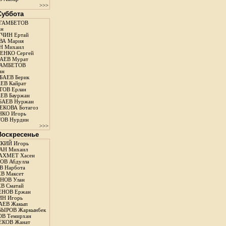
>>>
 Суббота
ГАМБЕТОВ
ан
ЧИН Ертай
ВА Мария
Н Михаил
ЕНКО Сергей
АЕВ Мурат
АМБЕТОВ
ан
АЕВ Берик
ЕВ Кайрат
ОВ Ерлан
ЕВ Бауржан
БАЕВ Нуржан
КОВА Ботагоз
КО Игорь
ОВ Нурдин
>>>
 Воскресенье
КИЙ Игорь
АН Михаил
АХМЕТ Хасен
В Абдулла
 Нарбота
В Максет
НОВ Улан
В Сматай
ЕНОВ Ержан
Н Игорь
АЕВ Жакып
ЫРОВ Жаркынбек
В Темирхан
КОВ Жанат