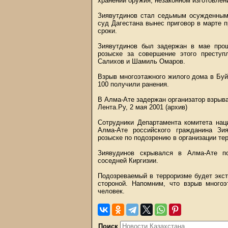
хранении оружия, незаконном изготовлен
Зиявутдинов стал седьмым осужденным
суд Дагестана вынес приговор в марте 
сроки.
Зиявутдинов был задержан в мае прош
розыске за совершение этого престу
Салихов и Шамиль Омаров.
Взрыв многоэтажного жилого дома в Буйн
100 получили ранения.
В Алма-Ате задержан организатор взрыв
Лента.Ру, 2 мая 2001 (архив)
Сотрудники Департамента комитета нац
Алма-Ате российского гражданина Зи
розыске по подозрению в организации тер
Зиявудинов скрывался в Алма-Ате п
соседней Киргизии.
Подозреваемый в терроризме будет экст
стороной. Напомним, что взрыв много
человек.
Поиск