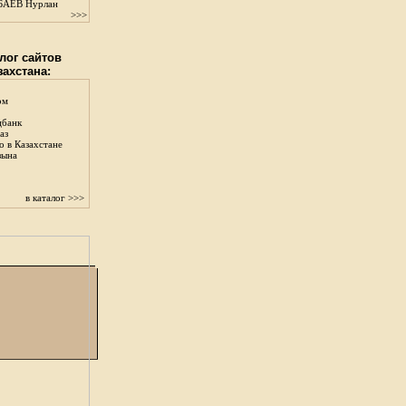
АЕВ Нурлан
>>>
лог сайтов
захстана:
ом
цбанк
аз
о в Казахстане
зына
в каталог >>>