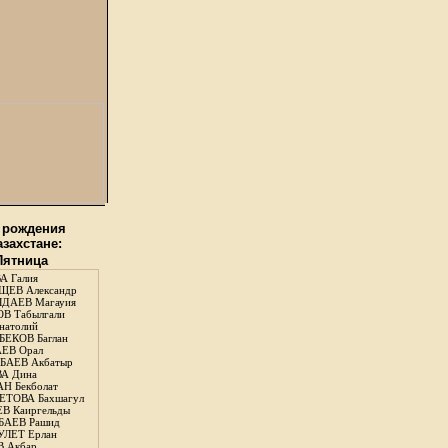
 рождения
азахстане:
 Пятница
А Галия
ЕВ Александр
ДАЕВ Магауия
В Табылгали
натолий
ЕКОВ Баглан
ЕВ Орал
АЕВ Акбатыр
А Дина
Н Бекболат
ТОВА Бахшагул
В Каиргельды
АЕВ Рашид
ЛЕТ Ерлан
 Акбар