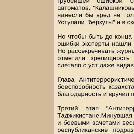
грубейшей ошибкой б
автоматов. "Калашников
нанесли бы вред не тол
Уступали "беркуты" и в с
Но чтобы быть до конца 
ошибки эксперты нашли в
Но рассекречивать журна
отметили зрелищность 
слетало с уст даже вида
Глава Антитеррористич
боеспособность казахст
благодарность и вручил 
Третий этап "Антите
Таджикистане.Минувшая
и боевыми зачетами вес
республиканские подра