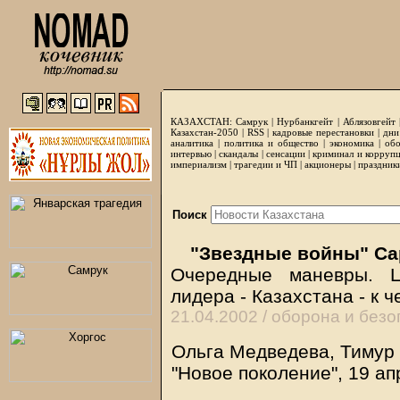
КАЗАХСТАН:
Самрук
|
Нурбанкгейт
|
Аблязовгейт
Казахстан-2050 |
RSS
|
кадровые перестановки
|
дни
аналитика
|
политика и общество
|
экономика
|
обо
интервью
|
скандалы
|
сенсации
|
криминал и корруп
империализм
|
трагедии и ЧП
|
акционеры
|
праздник
Поиск
"Звездные войны" С
Очередные маневры. Ц
лидера - Казахстана - к ч
21.04.2002 /
оборона и безо
Ольга Медведева, Тимур
"Новое поколение", 19 ап