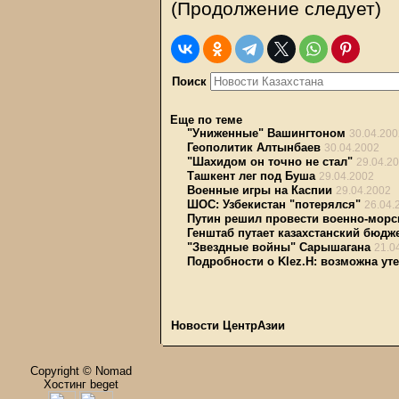
(Продолжение следует)
Поиск
Еще по теме
"Униженные" Вашингтоном
30.04.200
Геополитик Алтынбаев
30.04.2002
"Шахидом он точно не стал"
29.04.2
Ташкент лег под Буша
29.04.2002
Военные игры на Каспии
29.04.2002
ШОС: Узбекистан "потерялся"
26.04.
Путин решил провести военно-морс
Генштаб путает казахстанский бюдж
"Звездные войны" Сарышагана
21.0
Подробности о Klez.H: возможна у
Новости ЦентрАзии
Copyright © Nomad
Хостинг beget