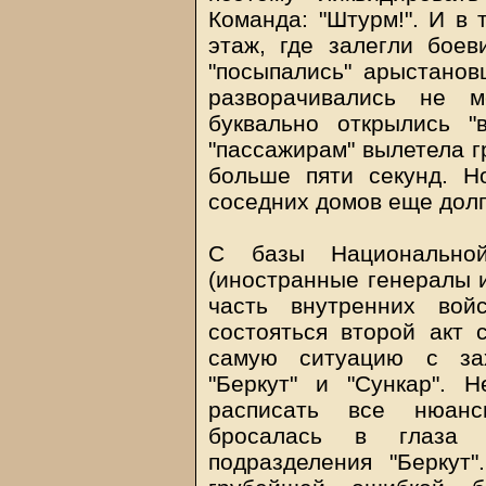
Команда: "Штурм!". И в 
этаж, где залегли боев
"посыпались" арыстанов
разворачивались не 
буквально открылись "
"пассажирам" вылетела г
больше пяти секунд. 
соседних домов еще долг
С базы Национальной
(иностранные генералы 
часть внутренних во
состояться второй акт с
самую ситуацию с зах
"Беркут" и "Сункар". 
расписать все нюанс
бросалась в глаза 
подразделения "Беркут"