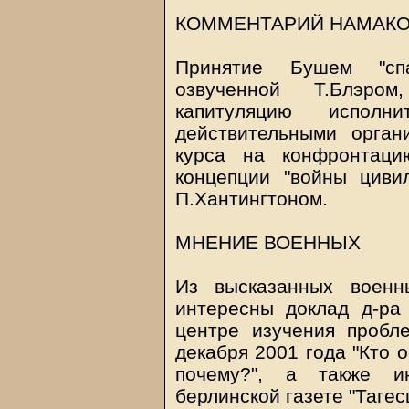
КОММЕНТАРИЙ НАМАКО
Принятие Бушем "спа
озвученной Т.Блэро
капитуляцию испол
действительными орган
курса на конфронтац
концепции "войны циви
П.Хантингтоном.
МНЕНИЕ ВОЕННЫХ
Из высказанных военн
интересны доклад д-р
центре изучения пробл
декабря 2001 года "Кто 
почему?", а также 
берлинской газете "Тагес