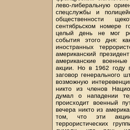
лево-либеральную орие
спецслужбы и полицей
общественности ще
сентябрьском номере г
целый день не мог ре
события этого дня: к
иностранных террорис
американский президент
американские военные
акции. Но в 1962 году
заговор генерального ш
возможную интеревенци
никто из членов Нацио
думал о нападении те
происходит военный пу
вечера никто из америк
том, что эти акции
террористических груп