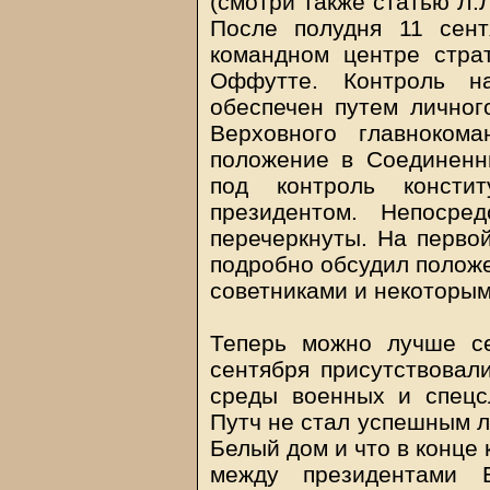
(смотри также статью Л.
После полудня 11 сен
командном центре стра
Оффутте. Контроль 
обеспечен путем личног
Верховного главноком
положение в Соединенн
под контроль консти
президентом. Непосре
перечеркнуты. На перво
подробно обсудил полож
советниками и некоторым
Теперь можно лучше се
сентября присутствовали
среды военных и спецс
Путч не стал успешным л
Белый дом и что в конце
между президентами 