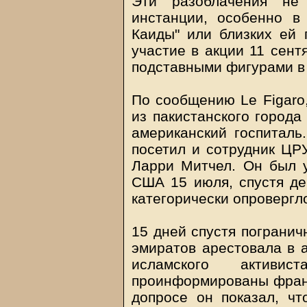
Эти разоблачения не
инстанции, особенно в
Каиды" или близких ей 
участие в акции 11 сент
подставными фигурами в 
По сообщению Le Figaro
из пакистанского города
американский госпиталь
посетил и сотрудник ЦРУ
Ларри Митчел. Он был 
США 15 июля, спустя де
категорически опровергл
15 дней спустя пограни
эмиратов арестовала в 
исламского активи
проинформированы франц
допросе он показал, чт