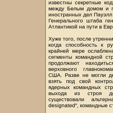
известны секретные ко
между Белым домом и п
иностранных дел Пауэлл 
Генерального штаба ге
Атлантикой на пути в Евр
Хуже того, после утренни
когда способность к р
крайней мере ослаблена
сегменты командной ст
продолжают находить
верховного главноком
США. Разве не могли д
взять под свой контр
ядерных командных стр
выхода из строя де
существовали альтерн
designated", командные с