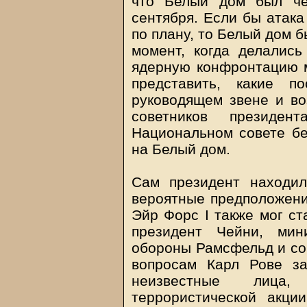
что Белый дом был че
сентября. Если бы атака
по плану, то Белый дом бы
момент, когда делались
ядерную конфронтацию 
представить, какие п
руководящем звене и в
советников президе
Национальном совете бе
на Белый дом.
Сам президент находи
вероятные предположения
Эйр Форс I также мог ст
президент Чейни, мин
обороны Рамсфельд и со
вопросам Карл Рове за
неизвестные лица, 
террористической акци