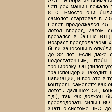
АА11. Я обратил внимани
четырех машин лежало в
8.10. Вместе они был
самолет стартовал в 7.
Полет продолжался 45 
летел вперед, затем 
врезался в башню ВТЦ.
Возраст предполагаемых 
были занесены в опубли
до 32 лет. Если даже с
недостаточным, чтобы
тренировку. Он (пилот-у
транспондер и находит ц
навигации, и все это в т
контроль самолет? Как о
лететь дальше? Он, кон
т.д.), так как должен б
преследовать силы ПВО.
знать о системе ПВО, до