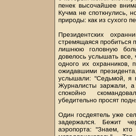
пенек высочайшее внима
Кучма не споткнулись, н
природы: как из сухого 
Президентских охранн
стремящаяся пробиться п
лишнюю головную боль
довелось услышать все, 
одного их охранников, 
ожидавшими президента,
услышали: "Седьмой, я п
Журналисты заржали, а
спокойно скомандов
убедительно просят подня
Один госдеятель уже сел
задержался. Бежит че
аэропорта: "Знаем, кто