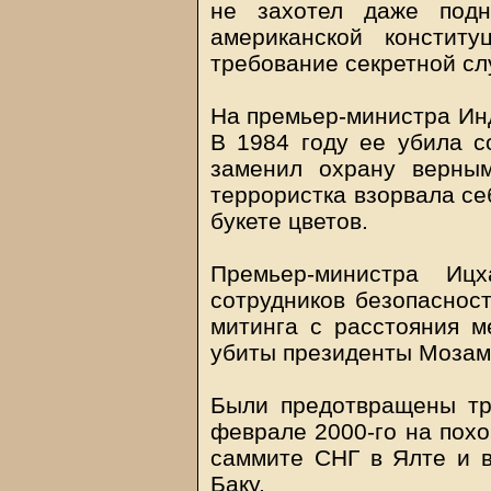
не захотел даже подн
американской конститу
требование секретной сл
На премьер-министра Инд
В 1984 году ее убила с
заменил охрану верны
террористка взорвала се
букете цветов.
Премьер-министра Иц
сотрудников безопасност
митинга с расстояния м
убиты президенты Мозамб
Были предотвращены тр
феврале 2000-го на похо
саммите СНГ в Ялте и в
Баку.