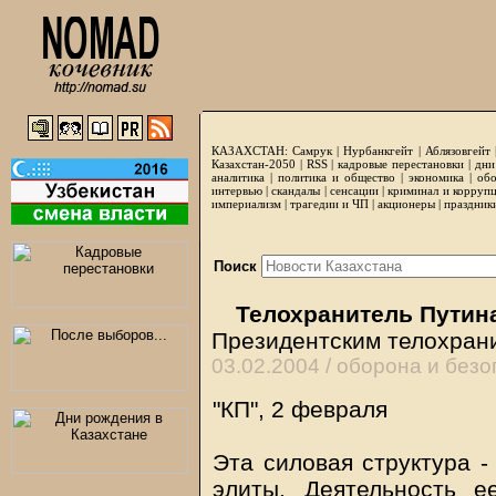
КАЗАХСТАН:
Самрук
|
Нурбанкгейт
|
Аблязовгейт
Казахстан-2050 |
RSS
|
кадровые перестановки
|
дни
аналитика
|
политика и общество
|
экономика
|
обо
интервью
|
скандалы
|
сенсации
|
криминал и корруп
империализм
|
трагедии и ЧП
|
акционеры
|
праздник
Поиск
Телохранитель Путин
Президентским телохрани
03.02.2004 /
оборона и безо
"КП", 2 февраля
Эта силовая структура 
элиты. Деятельность е