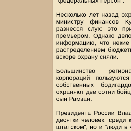
"федеральных персон".
Несколько лет назад ох
министру финансов Ку
разнесся слух: это пр
премьером. Однако дело
информацию, что некие
распределением бюджетн
вскоре охрану сняли.
Большинство регион
корпораций пользуютс
собственных бодигард
охраняют две сотни бойц
сын Рамзан.
Президента России Вла
десятки человек, среди 
штатском", но и "люди в