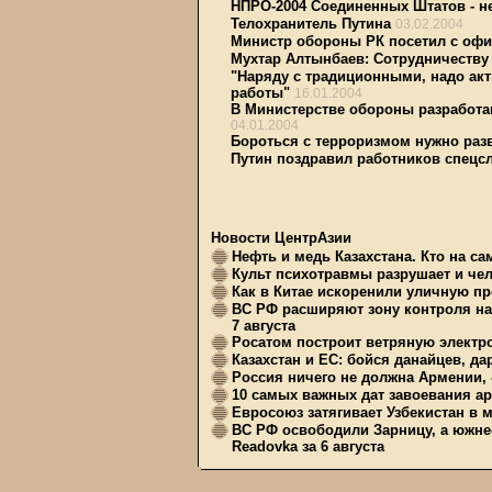
НПРО-2004 Соединенных Штатов - н
Телохранитель Путина
03.02.2004
Министр обороны РК посетил с оф
Мухтар Алтынбаев: Сотрудничеству 
"Наряду с традиционными, надо ак
работы"
16.01.2004
В Министерстве обороны разработа
04.01.2004
Бороться с терроризмом нужно разв
Путин поздравил работников спецс
Новости ЦентрАзии
Нефть и медь Казахстана. Кто на с
Культ психотравмы разрушает и чел
Как в Китае искоренили уличную пр
ВС РФ расширяют зону контроля на 
7 августа
Росатом построит ветряную электр
Казахстан и ЕС: бойся данайцев, д
Россия ничего не должна Армении, 
10 самых важных дат завоевания ар
Евросоюз затягивает Узбекистан в 
ВС РФ освободили Зарницу, а южне
Readovka за 6 августа