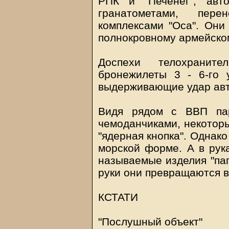
РПК и "Печенег", авт
гранатометами, пер
комплексами "Оса". Они 
полнокровному армейско
Доспехи телохранит
бронежилеты 3 - 6-го 
выдерживающие удар авт
Видя рядом с ВВП пар
чемоданчиками, некоторы
"ядерная кнопка". Однак
морской форме. А в рука
называемые изделия "пап
руки они превращаются 
КСТАТИ
"Послушный объект"