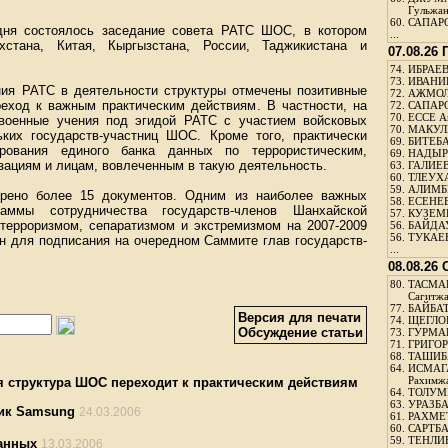
Гульжа
60.
САПАРО
дня состоялось заседание совета РАТС ШОС, в котором
...
хстана, Китая, Кыргызстана, России, Таджикистана и
07.08.26
74.
ИБРАЕВ
73.
ИВАНИЩ
ния РАТС в деятельности структуры отмечены позитивные
72.
АЖМОЛ
реход к важным практическим действиям. В частности, на
72.
САПАРО
70.
ЕССЕ А
 военные учения под эгидой РАТС с участием войсковых
70.
МАКУЛБ
ких государств-участниц ШОС. Кроме того, практически
69.
БИТЕБА
ования единого банка данных по террористическим,
69.
НАДЫРБ
зациям и лицам, вовлеченным в такую деятельность.
63.
ГАЛИЕВ
60.
ТЛЕУХА
59.
АЛИМБЕ
трено более 15 документов. Одним из наиболее важных
58.
ЕСЕНЕЕ
аммы сотрудничества государств-членов Шанхайской
57.
КУЗЕМБ
 терроризмом, сепаратизмом и экстремизмом на 2007-2009
56.
БАЙДАУ
56.
ТУКАЕВ
н для подписания на очередном Саммите глав государств-
...
08.08.26
80.
ТАСМА
Сагитж
77.
БАЙБАТ
Версия для печати
74.
ЩЕГЛО
Обсуждение статьи
73.
ГУРМА
71.
ГРИГОР
68.
ТАШИБ
64.
ИСМАГ
Рахимж
я структура ШОС переходит к практическим действиям
64.
ТОЛУМБ
63.
УРАЗБА
ник Samsung
24.03.2006
61.
РАХМЕТ
60.
САРТБА
59.
ТЕНЛИ
данных
13.03.2006