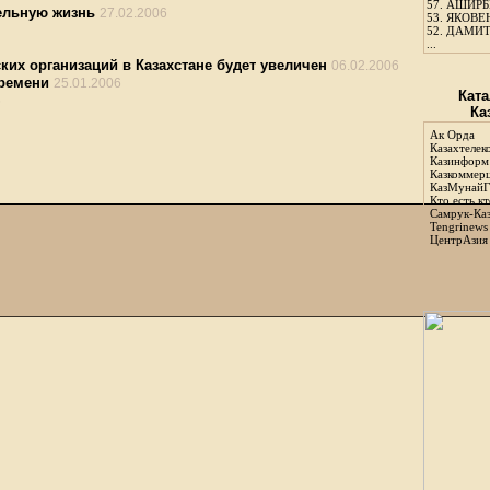
57.
АШИРБЕ
ельную жизнь
27.02.2006
53.
ЯКОВЕН
52.
ДАМИТ
...
их организаций в Казахстане будет увеличен
06.02.2006
ремени
25.01.2006
Ката
6
Ка
Ак Орда
Казахтелек
Казинформ
Казкоммер
КазМунайГ
Кто есть кт
Самрук-Ка
Tengrinews
ЦентрАзия