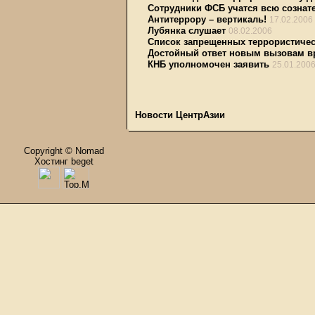
Сотрудники ФСБ учатся всю сознат
Антитеррору – вертикаль!
17.02.2006
Лубянка слушает
08.02.2006
Список запрещенных террористическ
Достойный ответ новым вызовам в
КНБ уполномочен заявить
25.01.200
Новости ЦентрАзии
Copyright © Nomad
Хостинг beget