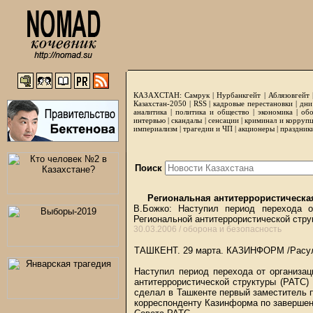
КАЗАХСТАН:
Самрук
|
Нурбанкгейт
|
Аблязовгейт
Казахстан-2050 |
RSS
|
кадровые перестановки
|
дни
аналитика
|
политика и общество
|
экономика
|
обо
интервью
|
скандалы
|
сенсации
|
криминал и корруп
империализм
|
трагедии и ЧП
|
акционеры
|
праздник
Поиск
Региональная антитеррористическа
В.Божко: Наступил период перехода о
Региональной антитеррористической стру
30.03.2006 /
оборона и безопасность
ТАШКЕНТ. 29 марта.
КАЗИНФОРМ
/Расу
Наступил период перехода от организац
антитеррористической структуры (РАТС)
сделал в Ташкенте первый заместитель
корреспонденту Казинформа по завершен