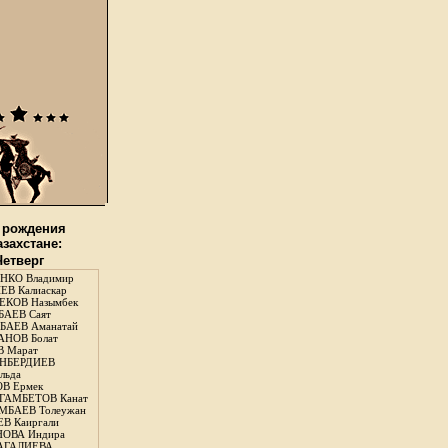
 рождения
азахстане:
Четверг
НКО Владимир
В Калиаскар
КОВ Назымбек
АЕВ Саят
АЕВ Аманатай
НОВ Болат
 Марат
НБЕРДИЕВ
льда
В Ермек
ГАМБЕТОВ Канат
БАЕВ Толеужан
В Каиргали
ОВА Индира
ГАЛИЕВА