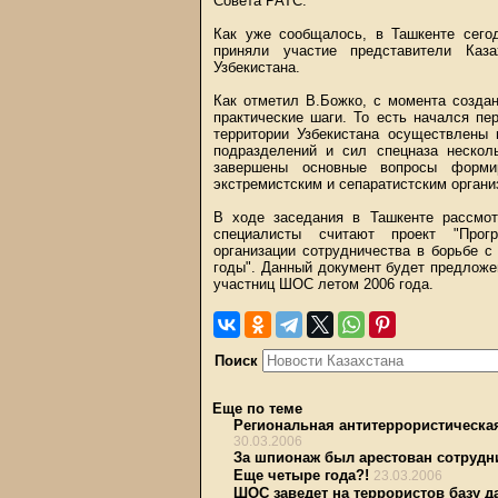
Совета РАТС.
Как уже сообщалось, в Ташкенте сего
приняли участие представители Каза
Узбекистана.
Как отметил В.Божко, с момента созда
практические шаги. То есть начался пе
территории Узбекистана осуществлены
подразделений и сил спецназа несколь
завершены основные вопросы формир
экстремистским и сепаратистским органи
В ходе заседания в Ташкенте рассмо
специалисты считают проект "Прогр
организации сотрудничества в борьбе с
годы". Данный документ будет предложе
участниц ШОС летом 2006 года.
Поиск
Еще по теме
Региональная антитеррористическа
30.03.2006
За шпионаж был арестован сотруд
Еще четыре года?!
23.03.2006
ШОС заведет на террористов базу 