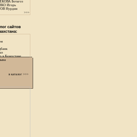
КОВА Ботагоз
КО Игорь
ОВ Нурдин
>>>
лог сайтов
захстана:
ом
цбанк
аз
о в Казахстане
зына
в каталог >>>