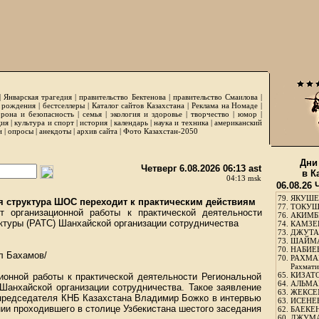
|
Январская трагедия
|
правительство Бектенова
|
правительство Смаилова
|
 рождения
|
бестселлеры
|
Каталог сайтов Казахстана
|
Реклама на Номаде
|
рона и безопасность
|
семья
|
экология и здоровье
|
творчество
|
юмор
|
ция
|
культура и спорт
|
история
|
календарь
|
наука и техника
|
американский
и
|
опросы
|
анекдоты
|
архив сайта
|
Фото Казахстан-2050
Дни
Четверг 6.08.2026 06:13 ast
в К
04:13 msk
06.08.26 
79.
ЯКУШЕ
я структура ШОС переходит к практическим действиям
77.
ТОКУШЕ
т организационной работы к практической деятельности
76.
АКИМБЕ
ктуры (РАТС) Шанхайской организации сотрудничества
74.
КАМЗЕБ
73.
ДЖУТАБ
73.
ШАЙМА
70.
НАБИЕВ
л Бахамов/
70.
РАХМА
Рахмати
65.
КИЗАТО
ионной работы к практической деятельности Региональной
64.
АЛЬМА
 Шанхайской организации сотрудничества. Такое заявление
63.
ЖЕКСЕМ
 председателя КНБ Казахстана Владимир Божко в интервью
63.
ИСЕНЕЕ
ии проходившего в столице Узбекистана шестого заседания
62.
БАЕКЕН
60.
ДЖУМА