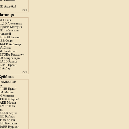
н
В Акылбай
>>>
 Пятница
А Галия
ЕВ Александр
ДАЕВ Магауия
В Табылгали
натолий
ЕКОВ Баглан
ЕВ Орал
АЕВ Акбатыр
А Дина
Н Бекболат
ТОВА Бахшагул
В Каиргельды
АЕВ Рашид
ЛЕТ Ерлан
 Акбар
>>>
 Суббота
ГАМБЕТОВ
ан
ЧИН Ертай
ВА Мария
Н Михаил
ЕНКО Сергей
АЕВ Мурат
АМБЕТОВ
ан
АЕВ Берик
ЕВ Кайрат
ОВ Ерлан
ЕВ Бауржан
БАЕВ Нуржан