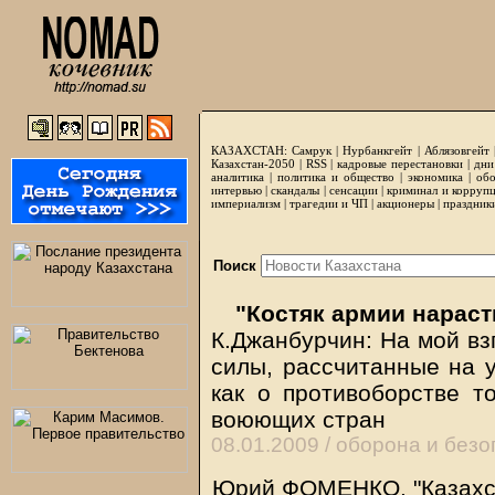
КАЗАХСТАН:
Самрук
|
Нурбанкгейт
|
Аблязовгейт
Казахстан-2050 |
RSS
|
кадровые перестановки
|
дни
аналитика
|
политика и общество
|
экономика
|
обо
интервью
|
скандалы
|
сенсации
|
криминал и корруп
империализм
|
трагедии и ЧП
|
акционеры
|
праздник
Поиск
"Костяк армии нарас
К.Джанбурчин: На мой вз
силы, рассчитанные на 
как о противоборстве т
воюющих стран
08.01.2009 /
оборона и безо
Юрий ФОМЕНКО, "Казахст