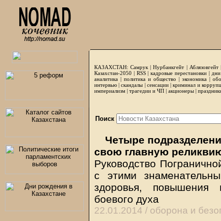
КАЗАХСТАН:
Самрук
|
Нурбанкгейт
|
Аблязовгейт
Казахстан-2050 |
RSS
|
кадровые перестановки
|
дни
аналитика
|
политика и общество
|
экономика
|
обо
интервью
|
скандалы
|
сенсации
|
криминал и корруп
империализм
|
трагедии и ЧП
|
акционеры
|
праздник
Поиск
Четыре подразделени
свою главную реликвию
Руководство Погранично
с этими знаменательны
здоровья, повышения 
боевого духа
22.01.2014 /
оборона и безо