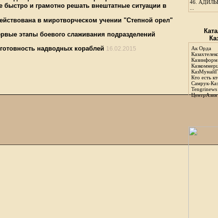
46.
АДИЛЬБ
е быстро и грамотно решать внештатные ситуации в
...
ействована в миротворческом учении "Степной орел"
Ката
рвые этапы боевого слаживания подразделений
Ка
готовность надводных кораблей
16.02.2015
Ак Орда
Казахтелек
Казинформ
Казкоммер
КазМунайГ
Кто есть кт
Самрук-Ка
Tengrinews
ЦентрАзия