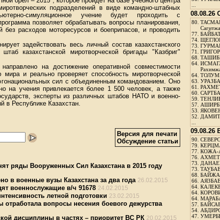
ной орел – 2015", которое пройдет на базе учебного центра
...
 миротворческих подразделений в виде командно-штабных
08.08.26
пьютерно-симуляционное учение будет проходить с
программа позволяет обрабатывать вопросы планирования,
80.
ТАСМА
Сагитж
й без расходов моторесурсов и боеприпасов, и проводить
77.
БАЙБАТ
74.
ЩЕГЛО
нирует задействовать весь личный состав казахстанского
73.
ГУРМА
 штаб казахстанской миротворческой бригады "Казбриг"
71.
ГРИГОР
68.
ТАШИБ
64.
ИСМАГ
 направлено на достижение оперативной совместимости
Рахимж
ю мира и реально проверяет способность миротворческой
64.
ТОЛУМБ
ногонациональных сил с объединенным командованием. Оно
63.
УРАЗБА
61.
РАХМЕТ
но на учения привлекается более 1 500 человек, а также
60.
САРТБА
осударств, эксперты из различных штабов НАТО и военно-
59.
ТЕНЛИ
й в Республике Казахстан.
57.
АШИРБЕ
53.
ЯКОВЕН
52.
ДАМИТ
...
09.08.26
Версия для печати
90.
СЕВЕРС
Обсуждение статьи
79.
КЕРЦМ
77.
КОЖА-
76.
АХМЕТО
73.
ДАНАЕВ
нят ряды Вооруженных Сил Казахстана в 2015 году
73.
ТАУБАЕ
68.
БАЙЖА
но в военные вузы Казахстана за два года
26.02.2015
66.
АЯЗБАЕ
64.
КАЛЕК
дят военнослужащие в/ч 91678
24.02.2015
64.
КОРОВИ
нтенсивность летной подготовки
23.02.2015
64.
МАРАБ
 отработала вопросы несения боевого дежурства
57.
БАЙСАБ
54.
АБДИРО
47.
УМЕРБЕ
кой дисциплины в частях – приоритет ВС РК
20.02.2015