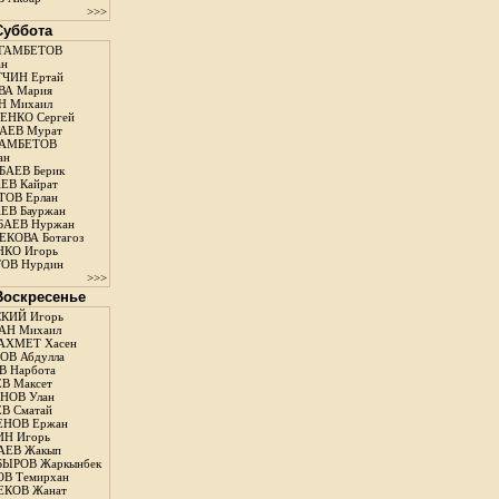
>>>
 Суббота
ГАМБЕТОВ
ан
ЧИН Ертай
ВА Мария
Н Михаил
ЕНКО Сергей
АЕВ Мурат
АМБЕТОВ
ан
АЕВ Берик
ЕВ Кайрат
ОВ Ерлан
ЕВ Бауржан
БАЕВ Нуржан
КОВА Ботагоз
КО Игорь
ОВ Нурдин
>>>
 Воскресенье
КИЙ Игорь
АН Михаил
АХМЕТ Хасен
В Абдулла
 Нарбота
В Максет
НОВ Улан
В Сматай
ЕНОВ Ержан
Н Игорь
АЕВ Жакып
ЫРОВ Жаркынбек
В Темирхан
КОВ Жанат