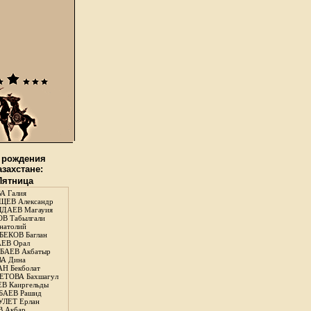
 рождения
азахстане:
 Пятница
А Галия
ЕВ Александр
ДАЕВ Магауия
В Табылгали
натолий
ЕКОВ Баглан
ЕВ Орал
АЕВ Акбатыр
А Дина
Н Бекболат
ТОВА Бахшагул
В Каиргельды
АЕВ Рашид
ЛЕТ Ерлан
 Акбар