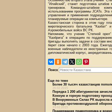
Особенностью второго этапа учения "Степ
"Илийский", станет подготовка штабов
тренировок. Командно-штабное ком
использованием программы JCATs. Эта 
управления и применения подразделени
планируемые операции на компьютере.
Казахстанская сторона в этом году пла
миротворческого батальона "Казбат" и
Аэромобильных войск ВС РК.
Напомним, что учение "Степной орел"
"Казбрига" в операциях по поддержани
бригады выполнять задачи в составе м
берет свое начало с 2003 года. Ежегод
военные наблюдатели из иностранных г
дипломатический корпус, аккредитованны
Поиск
Еще по теме
Более 30 тысяч казахстанцев попол
26.02.2015
Порядка 1 200 абитуриентов зачисле
Конную и горную подготовку прохо
В Вооруженных Силах РК выросла и
Бригада противовоздушной обороны
23.02.2015
Поддержание правопорядка и воинс