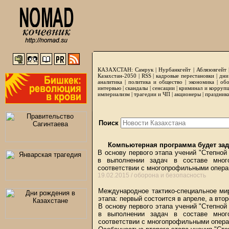
КАЗАХСТАН:
Самрук
|
Нурбанкгейт
|
Аблязовгейт
Казахстан-2050 |
RSS
|
кадровые перестановки
|
дни
аналитика
|
политика и общество
|
экономика
|
обо
интервью
|
скандалы
|
сенсации
|
криминал и корруп
империализм
|
трагедии и ЧП
|
акционеры
|
праздник
Поиск
Компьютерная программа будет зад
В основу первого этапа учений "Степной
в выполнении задач в составе мног
соответствии с многопрофильными опер
19.02.2015 /
оборона и безопасность
Международное тактико-специальное мир
этапа: первый состоится в апреле, а втор
В основу первого этапа учений "Степной
в выполнении задач в составе мног
соответствии с многопрофильными опер