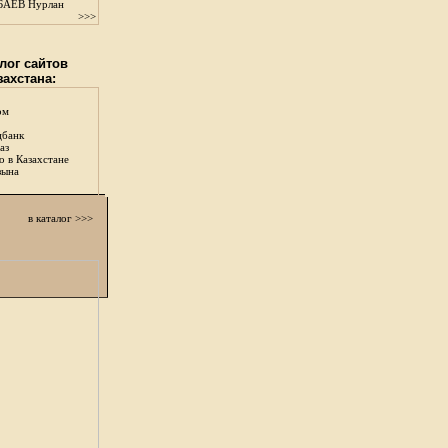
АЕВ Нурлан
>>>
лог сайтов
захстана:
ом
цбанк
аз
о в Казахстане
зына
в каталог >>>