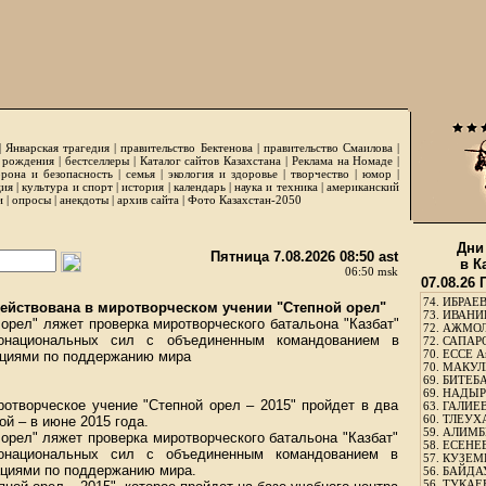
|
Январская трагедия
|
правительство Бектенова
|
правительство Смаилова
|
 рождения
|
бестселлеры
|
Каталог сайтов Казахстана
|
Реклама на Номаде
|
рона и безопасность
|
семья
|
экология и здоровье
|
творчество
|
юмор
|
ция
|
культура и спорт
|
история
|
календарь
|
наука и техника
|
американский
и
|
опросы
|
анекдоты
|
архив сайта
|
Фото Казахстан-2050
Дни
Пятница 7.08.2026 08:50 ast
в К
06:50 msk
07.08.26
74.
ИБРАЕВ
ействована в миротворческом учении "Степной орел"
73.
ИВАНИЩ
 орел" ляжет проверка миротворческого батальона "Казбат"
72.
АЖМОЛ
онациональных сил с объединенным командованием в
72.
САПАРО
70.
ЕССЕ А
ациями по поддержанию мира
70.
МАКУЛБ
69.
БИТЕБА
69.
НАДЫРБ
отворческое учение "Степной орел – 2015" пройдет в два
63.
ГАЛИЕВ
60.
ТЛЕУХА
ой – в июне 2015 года.
59.
АЛИМБЕ
 орел" ляжет проверка миротворческого батальона "Казбат"
58.
ЕСЕНЕЕ
онациональных сил с объединенным командованием в
57.
КУЗЕМБ
ациями по поддержанию мира.
56.
БАЙДАУ
56.
ТУКАЕВ