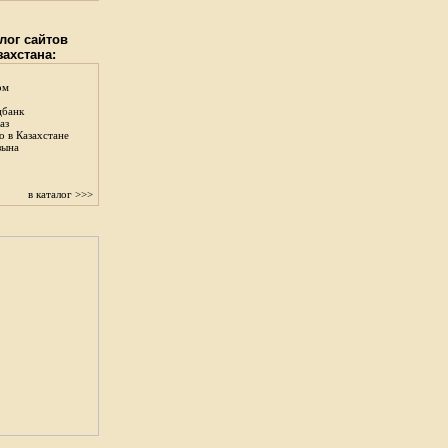
лог сайтов
захстана:
ом
цбанк
аз
о в Казахстане
зына
в каталог >>>