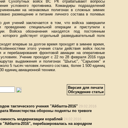
ений Сухопутных войск ВС РК отрабатывают вопросы
жения условного противника. Командиры подразделений
дчиненными на незнакомых полигонах в сложных зимних
овано размещение и питание личного состава в полевых
о дня учений заключается в том, что войска завершили
 и проведению специальной операции и приступили к
ции. Войска обозначения находятся под постоянным
а которого действует отдельный разведывательный полк
оходят впервые за долгое время проходят в зимнее время,
собенностями этого учения стали действия войск после
я и перебазирования фронтовой авиации на оперативные
условиях. Учение проходит с 22 по 28 февраля 2016 года
ршрутах выдвижения и полигонах "Шыгыс", "Сарыозек" и
около 5 тысяч человек личного состава, более 1 500 единиц
30 единиц авиационной техники.
Версия для печати
Обсуждение статьи
дом тактического учения "Айбалта-2016"
29.02.2016
рата Министерства обороны подняты по тревоге
можность модернизации кораблей
24.02.2016
в "Айбалта-2016", перебазировалась на аэродром