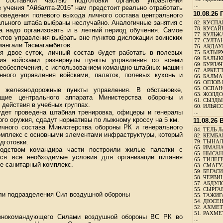
я составной частью подготовки органов управления
...
е учения "Айбалта-2016" нам предстоит реально отработать
10.08.26
роведения полевого выхода личного состава центрального
ального штаба выбраны неслучайно. Аналогичные занятия с
82.
КУСПАН
78.
КУСАЙ
а надо организовать и в летний период обучения. Самое
77.
КУЛЬЖА
ктов управления выбрать вне пунктов дислокации воинских
77.
СУЛТАН
мангали Тасмагамбетов.
76.
АКДАУ
я двое суток, личный состав будет работать в полевых
75.
БАТЫР
69.
БАЛЫКБ
ния войсками развернуты пункты управления со всеми
69.
БУРЛАЧ
необеспечения, с использованием командно-штабных машин
67.
АРКЕТТ
нного управления войсками, палаток, полевых кухонь и
66.
БАЛМА
66.
ОГЛОВ 
65.
ОСПАН
 железнодорожные пункты управления. В обстановке,
63.
ЖОЛДО
ащие центрального аппарата Министерства обороны и
61.
СЫЗДЫК
действия в учебных группах.
60.
ИЛЬЯСО
удет проведена штабная тренировка, офицеры и генералы
...
ого оружия, сдадут нормативы по лыжному кроссу на 5 км.
11.08.26
ичного состава Министерства обороны РК и генерального
84.
ТЕЛЬ Л
омплекс с основными элементами инфраструктуры, который
82.
КЕМБАЕ
дготовки.
79.
ТЫНАЛ
65.
ИМАНА
одством командира части построили жилые палатки с
65.
НЫСАНБ
тся все необходимые условия для организации питания
65.
ТИЛЕГЕ
е санитарный комплекс.
63.
СМАГУЛ
59.
БЕГАСИ
58.
ЧЕРВИН
57.
АБДУЛО
55.
СЫРГАБ
или подразделения Сил воздушной обороны
55.
ТАЖИГ
54.
ДЮСЕН
52.
АХМЕТ
51.
РАХМЕ
авнокомандующего Силами воздушной обороны ВС РК во
...