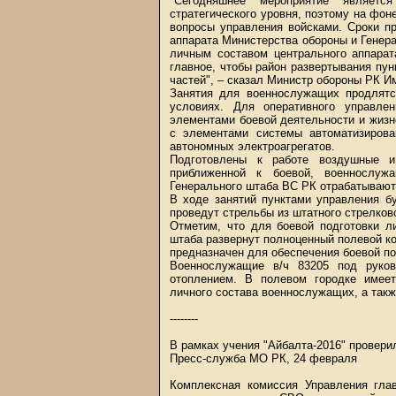
"Сегодняшнее мероприятие являетс
стратегического уровня, поэтому на фон
вопросы управления войсками. Сроки п
аппарата Министерства обороны и Генер
личным составом центрального аппарат
главное, чтобы район развертывания пун
частей", – сказал Министр обороны РК И
Занятия для военнослужащих продлятс
условиях. Для оперативного управле
элементами боевой деятельности и жиз
с элементами системы автоматизирова
автономных электроагрегатов.
Подготовлены к работе воздушные и
приближенной к боевой, военнослуж
Генерального штаба ВС РК отрабатывают 
В ходе занятий пунктами управления б
проведут стрельбы из штатного стрелков
Отметим, что для боевой подготовки л
штаба развернут полноценный полевой к
предназначен для обеспечения боевой по
Военнослужащие в/ч 83205 под руков
отоплением. В полевом городке имее
личного состава военнослужащих, а такж
--------
В рамках учения "Айбалта-2016" провер
Пресс-служба МО РК, 24 февраля
Комплексная комиссия Управления гл