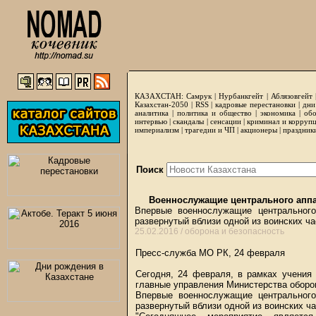
КАЗАХСТАН:
Самрук
|
Нурбанкгейт
|
Аблязовгейт
Казахстан-2050 |
RSS
|
кадровые перестановки
|
дни
аналитика
|
политика и общество
|
экономика
|
обо
интервью
|
скандалы
|
сенсации
|
криминал и корруп
империализм
|
трагедии и ЧП
|
акционеры
|
праздник
Поиск
Военнослужащие центрального аппа
Впервые военнослужащие центрального
развернутый вблизи одной из воинских ча
25.02.2016 /
оборона и безопасность
Пресс-служба МО РК, 24 февраля
Сегодня, 24 февраля, в рамках учения
главные управления Министерства оборо
Впервые военнослужащие центрального
развернутый вблизи одной из воинских ча