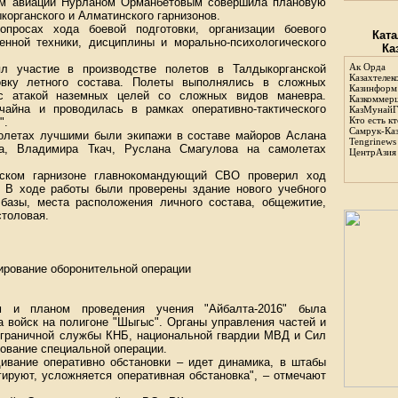
ом авиации Нурланом Орманбетовым совершила плановую
корганского и Алматинского гарнизонов.
просах хода боевой подготовки, организации боевого
Ката
енной техники, дисциплины и морально-психологического
Ка
Ак Орда
 участие в производстве полетов в Талдыкорганской
Казахтелек
товку летного состава. Полеты выполнялись в сложных
Казинформ
 с атакой наземных целей со сложных видов маневра.
Казкоммер
чайна и проводилась в рамках оперативно-тактического
КазМунайГ
Кто есть кт
".
Самрук-Ка
олетах лучшими были экипажи в составе майоров Аслана
Tengrinews
а, Владимира Ткач, Руслана Смагулова на самолетах
ЦентрАзия
ском гарнизоне главнокомандующий СВО проверил ход
. В ходе работы были проверены здание нового учебного
 базы, места расположения личного состава, общежитие,
столовая.
ирование оборонительной операции
м и планом проведения учения "Айбалта-2016" была
 войск на полигоне "Шыгыс". Органы управления частей и
ограничной службы КНБ, национальной гвардии МВД и Сил
ование специальной операции.
ивание оперативно обстановки – идет динамика, в штабы
гируют, усложняется оперативная обстановка", – отмечают