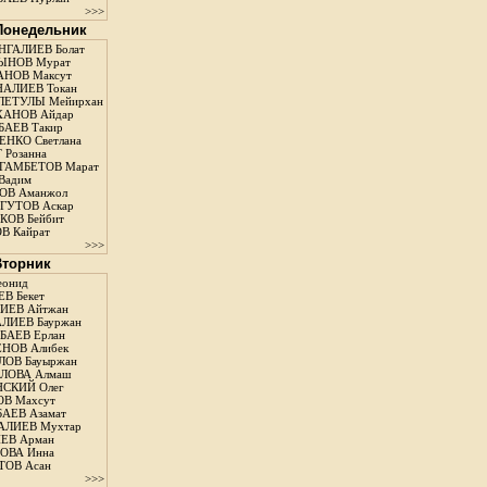
>>>
 Понедельник
ГАЛИЕВ Болат
ЫНОВ Мурат
НОВ Максут
АЛИЕВ Токан
ЛЕТУЛЫ Мейирхан
ХАНОВ Айдар
АЕВ Такир
ЕНКО Светлана
 Розанна
ГАМБЕТОВ Марат
Вадим
ОВ Аманжол
ГУТОВ Аскар
ОВ Бейбит
В Кайрат
>>>
 Вторник
еонид
В Бекет
ИЕВ Айтжан
ЛИЕВ Бауржан
АЕВ Ерлан
НОВ Алибек
ОВ Бауыржан
ЛОВА Алмаш
СКИЙ Олег
В Махсут
АЕВ Азамат
АЛИЕВ Мухтар
ЕВ Арман
ОВА Инна
ТОВ Асан
>>>