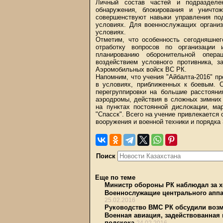
Личный состав частей и подраздел
обнаружения, блокирования и уничто
совершенствуют навыки управления по
условиях. Для военнослужащих организ
условиях.
Отметим, что особенность сегодняшнег
отработку вопросов по организации
планированию оборонительной опера
воздействием условного противника, з
Аэромобильных войск ВС РК.
Напомним, что учения "Айбалта-2016" пр
в условиях, приближенных к боевым. О
перегруппировки на большие расстояни
аэродромы, действия в сложных зимних 
на пунктах постоянной дислокации, ма
"Спасск". Всего на учение привлекается 
вооружения и военной техники и порядка 
Поиск
Еще по теме
Министр обороны РК наблюдал за хо
Военнослужащие центрального аппа
25.02.2016
Руководство ВМС РК обсудили воз
Военная авиация, задействованная 
подскока