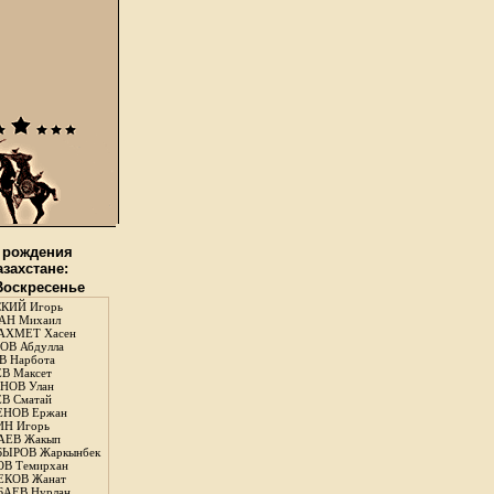
 рождения
азахстане:
 Воскресенье
КИЙ Игорь
АН Михаил
АХМЕТ Хасен
В Абдулла
 Нарбота
В Максет
НОВ Улан
В Сматай
ЕНОВ Ержан
Н Игорь
АЕВ Жакып
ЫРОВ Жаркынбек
В Темирхан
КОВ Жанат
АЕВ Нурлан