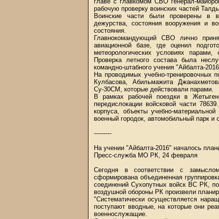
главе с главкомом СВО генерал-майор
рабочую проверку воинских частей Талды
Воинские части были проверены в во
дежурства, состояния вооружения и во
состояния.
Главнокомандующий СВО лично принял
авиационной базе, где оценил подго
метеорологических условиях парами,
Проверка летного состава была неслу
командно-штабного учения "Айбалта-2016
На проводимых учебно-тренировочных п
Кулбасова, Абильмажита Джанахметов
Су-30СМ, которые действовали парами.
В рамках рабочей поездки в Жетыген
передислокации войсковой части 78639
корпуса, объекты учебно-материальной
военный городок, автомобильный парк и 
---------
На учении "Айбалта-2016" началось план
Пресс-служба МО РК, 24 февраля
Сегодня в соответствии с замысло
сформирована объединенная группировка
соединений Сухопутных войск ВС РК, п
воздушной обороны РК произвели планир
"Систематически осуществляется наращ
поступают вводные, на которые они реа
военнослужащие.