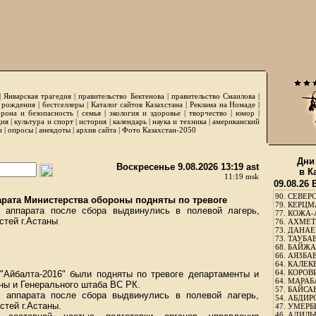
|
Январская трагедия
|
правительство Бектенова
|
правительство Смаилова
|
 рождения
|
бестселлеры
|
Каталог сайтов Казахстана
|
Реклама на Номаде
|
рона и безопасность
|
семья
|
экология и здоровье
|
творчество
|
юмор
|
ция
|
культура и спорт
|
история
|
календарь
|
наука и техника
|
американский
и
|
опросы
|
анекдоты
|
архив сайта
|
Фото Казахстан-2050
Дни
Воскресенье 9.08.2026 13:19 ast
в К
11:19 msk
09.08.26
90.
СЕВЕРС
рата Министерства обороны подняты по тревоге
79.
КЕРЦМ
 аппарата после сбора выдвинулись в полевой лагерь,
77.
КОЖА-
стей г.Астаны
76.
АХМЕТО
73.
ДАНАЕВ
73.
ТАУБАЕ
68.
БАЙЖА
66.
АЯЗБАЕ
64.
КАЛЕК
64.
КОРОВИ
 "Айбалта-2016" были подняты по тревоге департаменты и
64.
МАРАБ
ны и Генерального штаба ВС РК.
57.
БАЙСАБ
 аппарата после сбора выдвинулись в полевой лагерь,
54.
АБДИРО
стей г.Астаны.
47.
УМЕРБЕ
46.
АДИЛЬБ