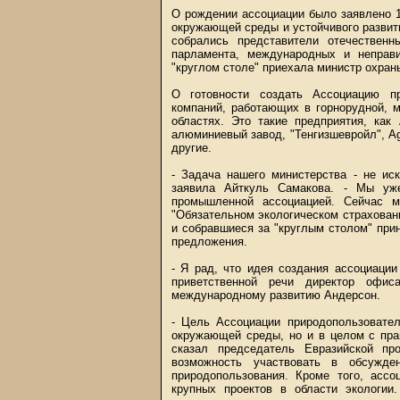
О рождении ассоциации было заявлено 
окружающей среды и устойчивого развит
собрались представители отечествен
парламента, международных и неправи
"круглом столе" приехала министр охра
О готовности создать Ассоциацию пр
компаний, работающих в горнорудной, м
областях. Это такие предприятия, как
алюминиевый завод, "Тенгизшевройл", Agi
другие.
- Задача нашего министерства - не ис
заявила Айткуль Самакова. - Мы уже
промышленной ассоциацией. Сейчас ми
"Обязательном экологическом страховани
и собравшиеся за "круглым столом" при
предложения.
- Я рад, что идея создания ассоциации
приветственной речи директор офи
международному развитию Андерсон.
- Цель Ассоциации природопользовател
окружающей среды, но и в целом с пра
сказал председатель Евразийской пр
возможность участвовать в обсужде
природопользования. Кроме того, ассо
крупных проектов в области экологии