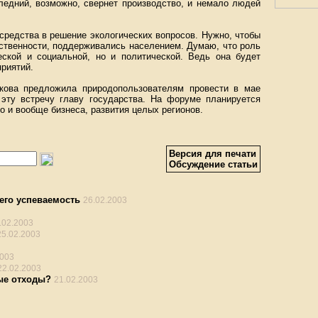
ледний, возможно, свернет производство, и немало людей
редства в решение экологических вопросов. Нужно, чтобы
ственности, поддерживались населением. Думаю, что роль
еской и социальной, но и политической. Ведь она будет
риятий.
акова предложила природопользователям провести в мае
эту встречу главу государства. На форуме планируется
о и вообще бизнеса, развития целых регионов.
Версия для печати
Обсуждение статьи
его успеваемость
26.02.2003
.02.2003
25.02.2003
2003
22.02.2003
ые отходы?
21.02.2003