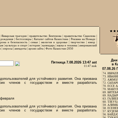
|
Январская трагедия
|
правительство Бектенова
|
правительство Смаилова
|
 рождения
|
бестселлеры
|
Каталог сайтов Казахстана
|
Реклама на Номаде
|
рона и безопасность
|
семья
|
экология и здоровье
|
творчество
|
юмор
|
ция
|
культура и спорт
|
история
|
календарь
|
наука и техника
|
американский
и
|
опросы
|
анекдоты
|
архив сайта
|
Фото Казахстан-2050
Дни
Пятница 7.08.2026 13:47 ast
в К
11:47 msk
07.08.26
74.
ИБРАЕВ
73.
ИВАНИЩ
допользователей для устойчивого развития. Она призвана
72.
АЖМОЛ
воих членов с государством и вместе разработать
72.
САПАРО
70.
ЕССЕ А
70.
МАКУЛБ
69.
БИТЕБА
69.
НАДЫРБ
 февраля
63.
ГАЛИЕВ
60.
ТЛЕУХА
59.
АЛИМБЕ
допользователей для устойчивого развития. Она призвана
58.
ЕСЕНЕЕ
воих членов с государством и вместе разработать
57.
КУЗЕМБ
56.
БАЙДАУ
56.
ТУКАЕВ