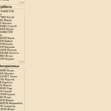
>>>
 Суббота
ГАМБЕТОВ
ан
ЧИН Ертай
ВА Мария
Н Михаил
ЕНКО Сергей
АЕВ Мурат
АМБЕТОВ
ан
АЕВ Берик
ЕВ Кайрат
ОВ Ерлан
ЕВ Бауржан
БАЕВ Нуржан
КОВА Ботагоз
КО Игорь
ОВ Нурдин
>>>
 Воскресенье
КИЙ Игорь
АН Михаил
АХМЕТ Хасен
В Абдулла
 Нарбота
В Максет
НОВ Улан
В Сматай
ЕНОВ Ержан
Н Игорь
АЕВ Жакып
ЫРОВ Жаркынбек
В Темирхан
КОВ Жанат