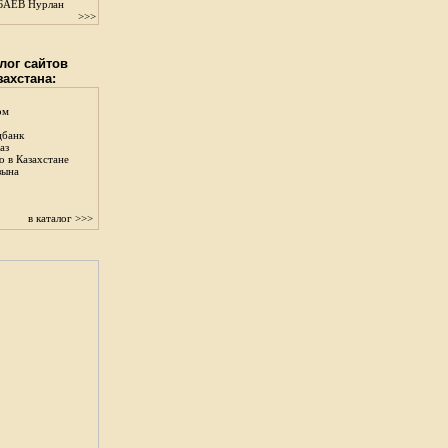
АЕВ Нурлан
>>>
лог сайтов
захстана:
ом
цбанк
аз
о в Казахстане
зына
в каталог >>>