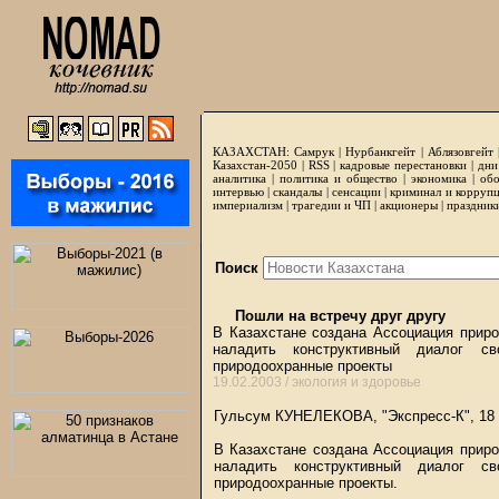
КАЗАХСТАН:
Самрук
|
Нурбанкгейт
|
Аблязовгейт
Казахстан-2050 |
RSS
|
кадровые перестановки
|
дни
аналитика
|
политика и общество
|
экономика
|
обо
интервью
|
скандалы
|
сенсации
|
криминал и корруп
империализм
|
трагедии и ЧП
|
акционеры
|
праздник
Поиск
Пошли на встречу друг другу
В Казахстане создана Ассоциация приро
наладить конструктивный диалог с
природоохранные проекты
19.02.2003 /
экология и здоровье
Гульсум КУНЕЛЕКОВА, "Экспресс-К", 18
В Казахстане создана Ассоциация приро
наладить конструктивный диалог с
природоохранные проекты.