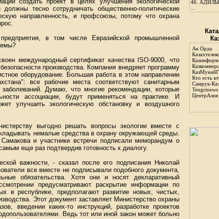
иации создать проект в целях улучшения экологической
46.
АДИЛЬБ
й должны тесно сотрудничать общественно-политические
...
ескую направленность, и профсоюзы, потому что охрана
прос.
Ката
предприятия, в том числе Евразийской промышленной
Ка
лемы?
Ак Орда
Казахтелек
своен международный сертификат качества ISO-9000, что
Казинформ
Казкоммер
 безопасности производства. Компания внедряет программу
КазМунайГ
истное оборудование. Большая работа в этом направлении
Кто есть кт
стана": все рабочие места соответствуют санитарным
Самрук-Ка
 заболеваний. Думаю, что многие рекомендации, которые
Tengrinews
ЦентрАзия
ьности ассоциации, будут применяться на практике. И
ожет улучшить экологическую обстановку и воздушного
нистерству выгодно решать вопросы экологии вместе с
вкладывать немалые средства в охрану окружающей среды.
а Самакова и участники встречи подписали меморандум о
самым еще раз подтвердив готовность к диалогу.
еской важности, - сказал после его подписания Николай
зователи все вместе не подписывали подобного документа,
льные обязательства. Хотя они и носят декларативный
ассмотрении предусматривают раскрытие информации по
ых в республике, предполагают развитие новых, чистых,
изводства. Этот документ заставляет Министерство охраны
ов, введении каких-то инструкций, разработке проектов
одопользователями. Ведь тот или иной закон может больно