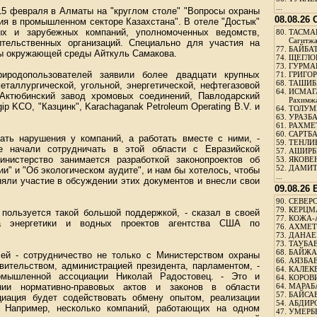
...
15 февраля в Алматы на "круглом столе" "Вопросы охраны
08.08.26
ия в промышленном секторе Казахстана". В отеле "Достык"
ных и зарубежных компаний, уполномоченных ведомств,
80.
ТАСМА
Сагитж
тельственных организаций. Специально для участия на
77.
БАЙБАТ
ны окружающей среды Айткуль Самакова.
74.
ЩЕГЛО
73.
ГУРМА
иродопользователей заявили более двадцати крупных
71.
ГРИГОР
68.
ТАШИБ
еталлургической, угольной, энергетической, нефтегазовой
64.
ИСМАГ
 Актюбинский завод хромовых соединений, Павлодарский
Рахимж
p KCO, "Казцинк", Karachaganak Petroleum Operating B.V. и
64.
ТОЛУМБ
63.
УРАЗБА
61.
РАХМЕТ
60.
САРТБА
кать нарушения у компаний, а работать вместе с ними, -
59.
ТЕНЛИ
 начали сотрудничать в этой области с Евразийской
57.
АШИРБЕ
нистерство занимается разработкой законопроектов об
53.
ЯКОВЕН
52.
ДАМИТ
и" и "Об экологическом аудите", и нам бы хотелось, чтобы
...
няли участие в обсуждении этих документов и внесли свои
09.08.26
90.
СЕВЕРС
79.
КЕРЦМ
 пользуется такой большой поддержкой, - сказал в своей
77.
КОЖА-
са энергетики и водных проектов агентства США по
76.
АХМЕТО
73.
ДАНАЕВ
73.
ТАУБАЕ
68.
БАЙЖА
ей - сотрудничество не только с Министерством охраны
66.
АЯЗБАЕ
вительством, администрацией президента, парламентом, -
64.
КАЛЕК
омышленной ассоциации Николай Радостовец. - Это и
64.
КОРОВИ
нии нормативно-правовых актов и законов в области
64.
МАРАБ
57.
БАЙСАБ
циация будет содействовать обмену опытом, реализации
54.
АБДИРО
. Например, несколько компаний, работающих на одном
47.
УМЕРБЕ