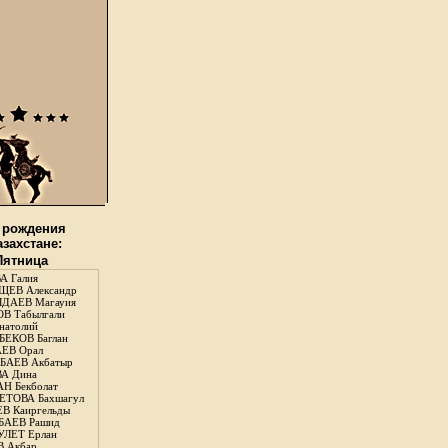
 рождения
азахстане:
 Пятница
А Галия
ЕВ Александр
ДАЕВ Магауия
В Табылгали
натолий
ЕКОВ Баглан
ЕВ Орал
АЕВ Акбатыр
А Дина
Н Бекболат
ТОВА Бахшагул
В Каиргельды
АЕВ Рашид
ЛЕТ Ерлан
 Акбар