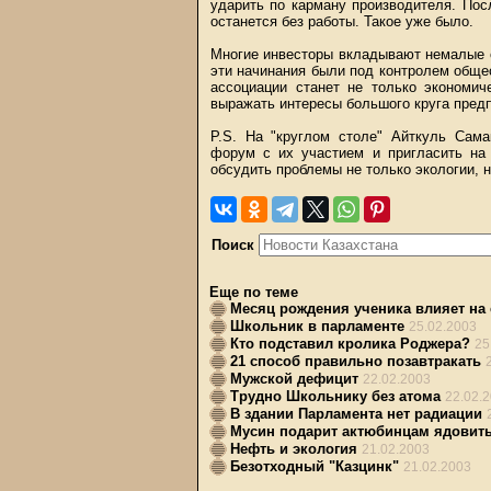
ударить по карману производителя. Пос
останется без работы. Такое уже было.
Многие инвесторы вкладывают немалые с
эти начинания были под контролем обще
ассоциации станет не только экономич
выражать интересы большого круга предп
P.S. На "круглом столе" Айткуль Сам
форум с их участием и пригласить на 
обсудить проблемы не только экологии, н
Поиск
Еще по теме
Месяц рождения ученика влияет на 
Школьник в парламенте
25.02.2003
Кто подставил кролика Роджера?
25
21 способ правильно позавтракать
Мужской дефицит
22.02.2003
Трудно Школьнику без атома
22.02.
В здании Парламента нет радиации
Мусин подарит актюбинцам ядовит
Нефть и экология
21.02.2003
Безотходный "Казцинк"
21.02.2003