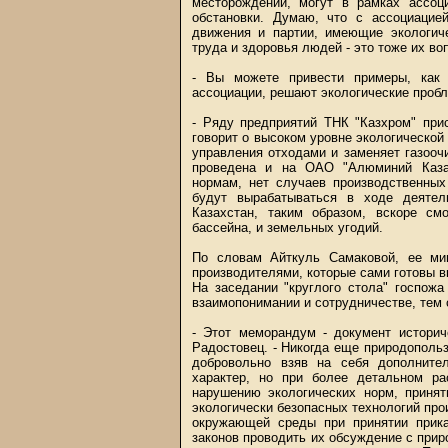
месторождении, могут в рамках ассоц
обстановки. Думаю, что с ассоциацие
движения и партии, имеющие экологич
труда и здоровья людей - это тоже их во
- Вы можете привести примеры, как 
ассоциации, решают экологические проб
- Ряду предприятий ТНК "Казхром" при
говорит о высоком уровне экологической
управления отходами и заменяет газооч
проведена и на ОАО "Алюминий Казах
нормам, нет случаев производственных
будут вырабатываться в ходе деятел
Казахстан, таким образом, вскоре см
бассейна, и земельных угодий.
По словам Айткуль Самаковой, ее ми
производителями, которые сами готовы 
На заседании "круглого стола" госпож
взаимопонимании и сотрудничестве, тем 
- Этот меморандум - документ историч
Радостовец. - Никогда еще природополь
добровольно взяв на себя дополните
характер, но при более детальном р
нарушению экологических норм, принят
экологически безопасных технологий про
окружающей среды при принятии приказ
законов проводить их обсуждение с прир