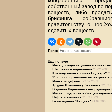
конференцию, предл
собственный завод по пе
веществ, либо продат
брифинга собравши
правительству о необхо
ядовитых веществ.
Поиск
Еще по теме
Месяц рождения ученика влияет на 
Школьник в парламенте
25.02.2003
Кто подставил кролика Роджера?
25
21 способ правильно позавтракать
Мужской дефицит
22.02.2003
Трудно Школьнику без атома
22.02.
В здании Парламента нет радиации
Мусин подарит актюбинцам ядовит
Нефть и экология
21.02.2003
Безотходный "Казцинк"
21.02.2003