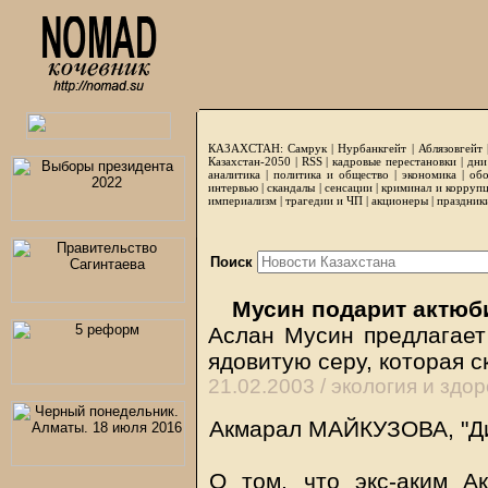
КАЗАХСТАН:
Самрук
|
Нурбанкгейт
|
Аблязовгейт
Казахстан-2050 |
RSS
|
кадровые перестановки
|
дни
аналитика
|
политика и общество
|
экономика
|
обо
интервью
|
скандалы
|
сенсации
|
криминал и корруп
империализм
|
трагедии и ЧП
|
акционеры
|
праздник
Поиск
Мусин подарит актюб
Аслан Мусин предлагает
ядовитую серу, которая с
21.02.2003 /
экология и здо
Акмарал МАЙКУЗОВА, "Ди
О том, что экс-аким А