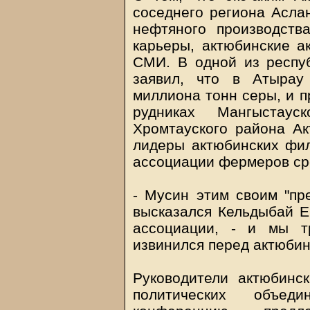
соседнего региона Асла
нефтяного производств
карьеры, актюбинские а
СМИ. В одной из респуб
заявил, что в Атырау
миллиона тонн серы, и п
рудниках Мангыстау
Хромтауского района Ак
лидеры актюбинских фили
ассоциации фермеров ср
- Мусин этим своим "пр
высказался Кельдыбай 
ассоциации, - и мы т
извинился перед актюби
Руководители актюбинс
политических объеди