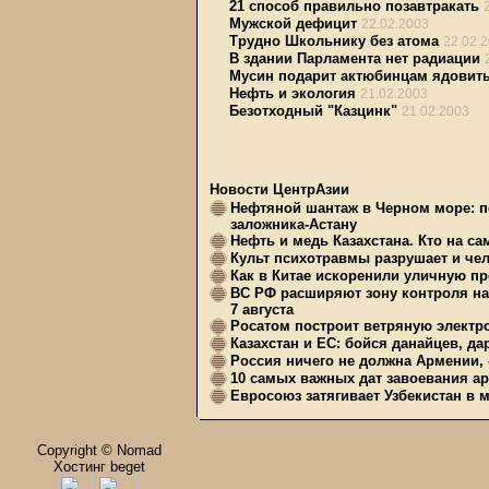
21 способ правильно позавтракать
Мужской дефицит
22.02.2003
Трудно Школьнику без атома
22.02.
В здании Парламента нет радиации
Мусин подарит актюбинцам ядовит
Нефть и экология
21.02.2003
Безотходный "Казцинк"
21.02.2003
Новости ЦентрАзии
Нефтяной шантаж в Черном море: п
заложника-Астану
Нефть и медь Казахстана. Кто на с
Культ психотравмы разрушает и чел
Как в Китае искоренили уличную пр
ВС РФ расширяют зону контроля на 
7 августа
Росатом построит ветряную электр
Казахстан и ЕС: бойся данайцев, д
Россия ничего не должна Армении, 
10 самых важных дат завоевания ар
Евросоюз затягивает Узбекистан в 
Copyright © Nomad
Хостинг beget