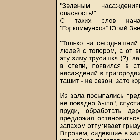
"Зеленым насаждени
опасность!".
С таких слов нача
"Горкоммунхоз" Юрий Зве
"Только на сегодняшний 
людей с топором, а от в
эту зиму трусишка (?) "з
в степи, появился в с
насаждений в пригородах
тащит - не сезон, зато ко
Из зала посыпались пред
не повадно было", спусти
пруди, обработать де
предложил остановиться
запахом отпугивает грыз
Впрочем, сидевшие в зал