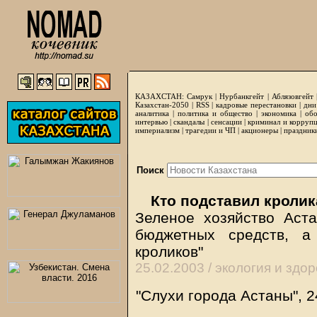
КАЗАХСТАН:
Самрук
|
Нурбанкгейт
|
Аблязовгейт
Казахстан-2050 |
RSS
|
кадровые перестановки
|
дни
аналитика
|
политика и общество
|
экономика
|
обо
интервью
|
скандалы
|
сенсации
|
криминал и корруп
империализм
|
трагедии и ЧП
|
акционеры
|
праздник
Поиск
Кто подставил кролик
Зеленое хозяйство Аста
бюджетных средств, а
кроликов"
25.02.2003 /
экология и здо
"Слухи города Астаны", 