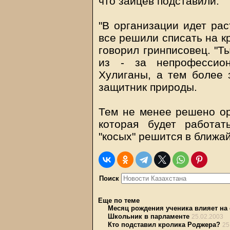
что зайцев подставили.
"В организации идет рас
все решили списать на к
говорил гринписовец. "Т
из - за непрофессион
Хулиганы, а тем более з
защитник природы.
Тем не менее решено ор
которая будет работа
"косых" решится в ближа
Поиск
Еще по теме
Месяц рождения ученика влияет на 
Школьник в парламенте
25.02.2003
Кто подставил кролика Роджера?
25