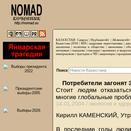
КАЗАХСТАН:
Самрук
|
Нурбанкгейт
|
Аблязовгейт
Казахстан-2050 |
RSS
|
кадровые перестановки
|
дни
аналитика
|
политика и общество
|
экономика
|
обо
интервью
|
скандалы
|
сенсации
|
криминал и корруп
империализм
|
трагедии и ЧП
|
акционеры
|
праздник
Поиск
Потребители загонят 
Стоит людям отказатьс
многие глобальные проб
14.01.2004 /
экология и здо
Кирилл КАМЕНСКИЙ, Утро
В последние годы люди