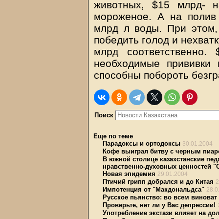
животных, $15 млрд- 
мороженое. А на полив
млрд л воды. При этом,
победить голод и нехватк
млрд соответственно. 
необходимые прививки
способны побороть безгр
Поиск
Еще по теме
Парадоксы и ортодоксы
30.01.2004
Кофе выиграл битву с черным пиа
В южной столице казахстанские пед
нравственно-духовных ценностей "
Новая эпидемия
29.01.2004
Птичий грипп добрался и до Китая
2
Импотенция от "Макдональдса"
28.0
Русское пьянство: во всем виноват
Проверьте, нет ли у Вас депрессии!
Употребление экстази влияет на д