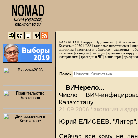
КАЗАХСТАН:
Самрук
|
Нурбанкгейт
|
Аблязовгейт
Казахстан-2050 |
RSS
|
кадровые перестановки
|
дни
аналитика
|
политика и общество
|
экономика
|
обо
интервью
|
скандалы
|
сенсации
|
криминал и корруп
империализм
|
трагедии и ЧП
|
акционеры
|
праздник
Поиск
ВИЧерело...
Число ВИЧ-инфициро
Казахстану
21.09.2006 /
экология и здо
Юрий ЕЛИСЕЕВ, "Литер",
Сейчас все кому не лен