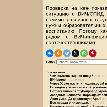
Проверка на юге показа
ситуацию с ВИЧ/СПИД в
помимо различных госу
нужны образовательные,
воспитанию. Потому ка
рядом с ВИЧ-инфици
соотечественниками.
Поиск
Еще по теме
Чем полезна жирная пища?
26.09.20
ВИЧерело...
21.09.2006
Через 50 лет наступит ледниковый 
По индексу экологической устойчив
Потрескавшийся трубопровод угрож
Западные ценности "порождают пси
Арал умер. Да здравствует Арал!
01.
Вся правда о лимонадах
27.07.2006
Сильных землетрясений в Алматы н