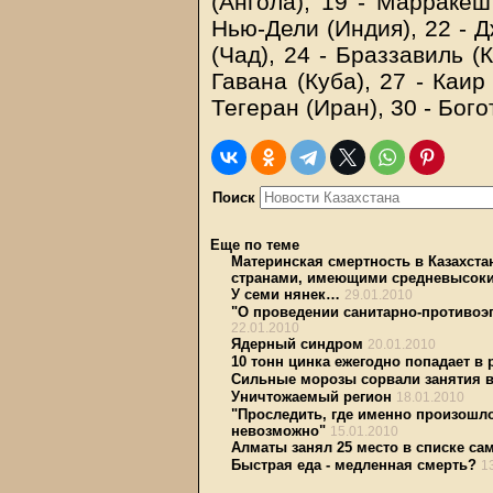
(Ангола), 19 - Марракеш 
Нью-Дели (Индия), 22 - 
(Чад), 24 - Браззавиль (К
Гавана (Куба), 27 - Каир 
Тегеран (Иран), 30 - Бого
Поиск
Еще по теме
Материнская смертность в Казахста
странами, имеющими средневысок
У семи нянек…
29.01.2010
"О проведении санитарно-противоэ
22.01.2010
Ядерный синдром
20.01.2010
10 тонн цинка ежегодно попадает в 
Сильные морозы сорвали занятия в
Уничтожаемый регион
18.01.2010
"Проследить, где именно произошло
невозможно"
15.01.2010
Алматы занял 25 место в списке са
Быстрая еда - медленная смерть?
1