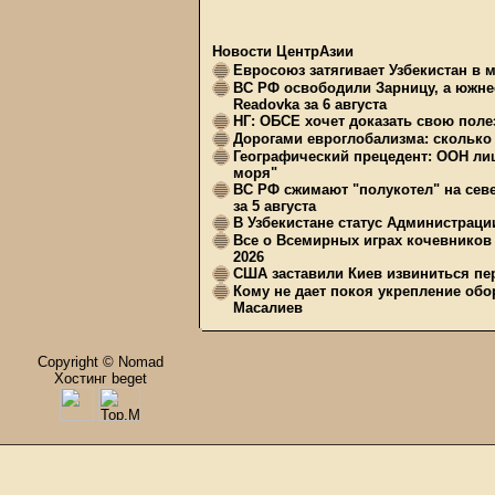
Новости ЦентрАзии
Евросоюз затягивает Узбекистан в 
ВС РФ освободили Зарницу, а южне
Readovka за 6 августа
НГ: ОБСЕ хочет доказать свою поле
Дорогами евроглобализма: сколько 
Географический прецедент: ООН ли
моря"
ВС РФ сжимают "полукотел" на сев
за 5 августа
В Узбекистане статус Администрац
Все о Всемирных играх кочевников
2026
США заставили Киев извиниться пер
Кому не дает покоя укрепление обо
Масалиев
Copyright © Nomad
Хостинг beget