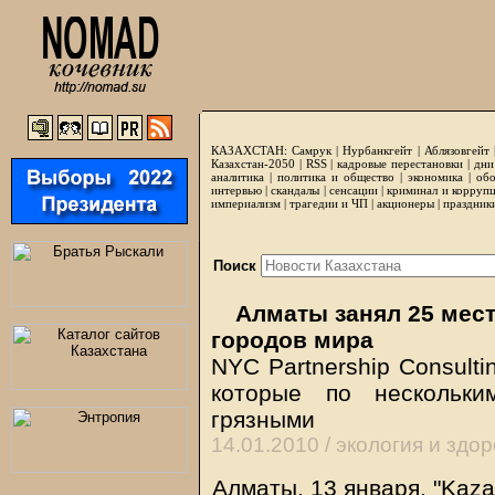
КАЗАХСТАН:
Самрук
|
Нурбанкгейт
|
Аблязовгейт
Казахстан-2050 |
RSS
|
кадровые перестановки
|
дни
аналитика
|
политика и общество
|
экономика
|
обо
интервью
|
скандалы
|
сенсации
|
криминал и корруп
империализм
|
трагедии и ЧП
|
акционеры
|
праздник
Поиск
Алматы занял 25 мест
городов мира
NYC Partnership Consulti
которые по нескольки
грязными
14.01.2010 /
экология и здо
Алматы. 13 января.
"
Kaza