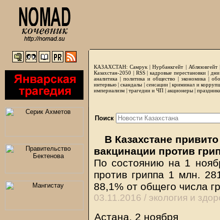
КАЗАХСТАН:
Самрук
|
Нурбанкгейт
|
Аблязовгейт
Казахстан-2050 |
RSS
|
кадровые перестановки
|
дни
аналитика
|
политика и общество
|
экономика
|
обо
интервью
|
скандалы
|
сенсации
|
криминал и корруп
империализм
|
трагедии и ЧП
|
акционеры
|
праздник
Поиск
В Казахстане привито
вакцинации против гри
По состоянию на 1 нояб
против гриппа 1 млн. 28
88,1% от общего числа г
03.11.2016 /
экология и здо
Астана, 2 ноября