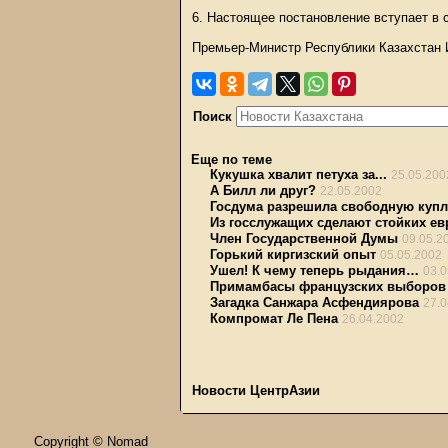
6. Настоящее постановление вступает в 
Премьер-Министр Республики Казахстан 
Поиск
Еще по теме
Кукушка хвалит петуха за...
25.05.200
А Билл ли друг?
22.05.2002
Госдума разрешила свободную куп
Из госслужащих сделают стойких ев
Член Государственной Думы
09.05.2
Горький киргизский опыт
05.05.2002
Ушел! К чему теперь рыдания…
03.0
Примамбасы французских выборов
Загадка Санжара Асфендиярова
27.0
Компромат Ле Пена
26.04.2002
Новости ЦентрАзии
Copyright © Nomad