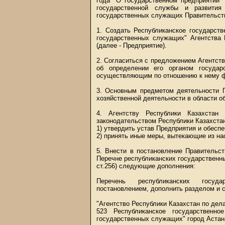
года "О государственном предприятии"
государственной службы и развития
государственных служащих Правительс
1. Создать Республиканское государств
государственных служащих" Агентства 
(далее - Предприятие).
2. Согласиться с предложением Агентст
об определении его органом государ
осуществляющим по отношению к нему фу
3. Основным предметом деятельности П
хозяйственной деятельности в области о
4. Агентству Республики Казахстан
законодательством Республики Казахстан
1) утвердить устав Предприятия и обеспе
2) принять иные меры, вытекающие из на
5. Внести в постановление Правительс
Перечне республиканских государственных
ст.256) следующие дополнения:
Перечень республиканских госуда
постановлением, дополнить разделом и 
"Агентство Республики Казахстан по де
523 Республиканское государственно
государственных служащих" город Астан