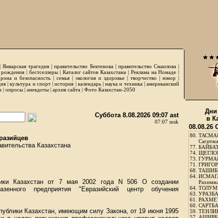
|
Январская трагедия
|
правительство Бектенова
|
правительство Смаилова
|
 рождения
|
бестселлеры
|
Каталог сайтов Казахстана
|
Реклама на Номаде
|
рона и безопасность
|
семья
|
экология и здоровье
|
творчество
|
юмор
|
ция
|
культура и спорт
|
история
|
календарь
|
наука и техника
|
американский
и
|
опросы
|
анекдоты
|
архив сайта
|
Фото Казахстан-2050
Дни
Суббота 8.08.2026 09:07 ast
в К
07:07 msk
08.08.26
80.
ТАСМА
разийцев
Сагитж
авительства Казахстана
77.
БАЙБАТ
74.
ЩЕГЛО
73.
ГУРМА
71.
ГРИГОР
68.
ТАШИБ
64.
ИСМАГ
лики Казахстан от 7 мая 2002 года N 506 О создании
Рахимж
64.
ТОЛУМБ
казенного предприятия "Евразийский центр обучения
63.
УРАЗБА
61.
РАХМЕТ
60.
САРТБА
публики Казахстан, имеющим силу Закона, от 19 июня 1995
59.
ТЕНЛИ
57.
АШИРБЕ