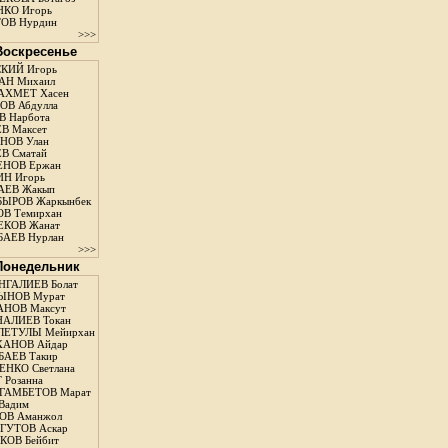
КО Игорь
ОВ Нурдин
>>>
 Воскресенье
КИЙ Игорь
АН Михаил
АХМЕТ Хасен
В Абдулла
 Нарбота
В Максет
НОВ Улан
В Сматай
ЕНОВ Ержан
Н Игорь
АЕВ Жакып
ЫРОВ Жаркынбек
В Темирхан
КОВ Жанат
АЕВ Нурлан
>>>
 Понедельник
ГАЛИЕВ Болат
ЫНОВ Мурат
НОВ Максут
АЛИЕВ Токан
ЛЕТУЛЫ Мейирхан
ХАНОВ Айдар
АЕВ Такир
ЕНКО Светлана
 Розанна
ГАМБЕТОВ Марат
Вадим
ОВ Аманжол
ГУТОВ Аскар
ОВ Бейбит