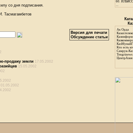
60.
ИЛЬЯСО
силу со дня подписания.
...
И. Тасмагамбетов
Ката
Ка
Ак Орда
Версия для печати
Казахтелек
Обсуждение статьи
Казинформ
Казкоммер
КазМунайГ
Кто есть кт
Самрук-Ка
2
Tengrinews
ЦентрАзия
лю-продажу земли
17.05.2002
разийцев
15.05.2002
002
5.2002
01.05.2002
4.2002