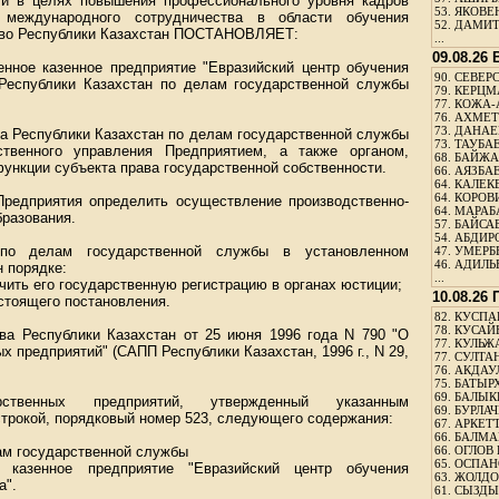
 и в целях повышения профессионального уровня кадров
53.
ЯКОВЕН
 международного сотрудничества в области обучения
52.
ДАМИТ
тво Республики Казахстан ПОСТАНОВЛЯЕТ:
...
09.08.26
енное казенное предприятие "Евразийский центр обучения
90.
СЕВЕРС
Республики Казахстан по делам государственной службы
79.
КЕРЦМ
77.
КОЖА-
76.
АХМЕТО
73.
ДАНАЕВ
ва Республики Казахстан по делам государственной службы
73.
ТАУБАЕ
ственного управления Предприятием, а также органом,
68.
БАЙЖА
нкции субъекта права государственной собственности.
66.
АЯЗБАЕ
64.
КАЛЕК
64.
КОРОВИ
редприятия определить осуществление производственно-
64.
МАРАБ
бразования.
57.
БАЙСАБ
54.
АБДИРО
 по делам государственной службы в установленном
47.
УМЕРБЕ
46.
АДИЛЬБ
 порядке:
...
чить его государственную регистрацию в органах юстиции;
10.08.26
стоящего постановления.
82.
КУСПАН
78.
КУСАЙ
тва Республики Казахстан от 25 июня 1996 года N 790 "О
77.
КУЛЬЖА
 предприятий" (САПП Республики Казахстан, 1996 г., N 29,
77.
СУЛТАН
76.
АКДАУ
75.
БАТЫР
69.
БАЛЫКБ
рственных предприятий, утвержденный указанным
69.
БУРЛАЧ
строкой, порядковый номер 523, следующего содержания:
67.
АРКЕТТ
66.
БАЛМА
лам государственной службы
66.
ОГЛОВ 
65.
ОСПАН
е казенное предприятие "Евразийский центр обучения
63.
ЖОЛДО
а".
61.
СЫЗДЫК