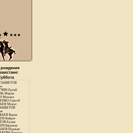
 рождения
азахстане:
 Суббота
ГАМБЕТОВ
ан
ЧИН Ертай
ВА Мария
Н Михаил
ЕНКО Сергей
АЕВ Мурат
АМБЕТОВ
ан
АЕВ Берик
ЕВ Кайрат
ОВ Ерлан
ЕВ Бауржан
БАЕВ Нуржан
КОВА Ботагоз