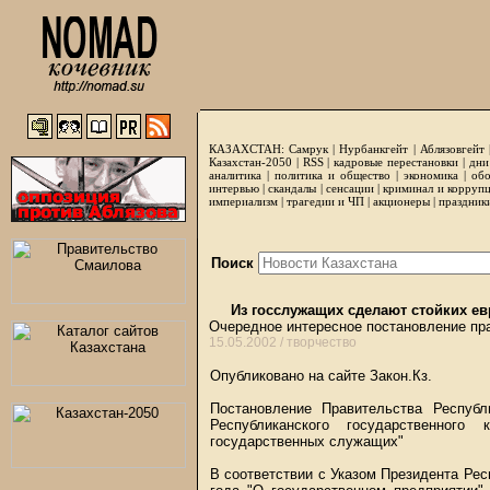
КАЗАХСТАН:
Самрук
|
Нурбанкгейт
|
Аблязовгейт
Казахстан-2050 |
RSS
|
кадровые перестановки
|
дни
аналитика
|
политика и общество
|
экономика
|
обо
интервью
|
скандалы
|
сенсации
|
криминал и корруп
империализм
|
трагедии и ЧП
|
акционеры
|
праздник
Поиск
Из госслужащих сделают стойких ев
Очередное интересное постановление пр
15.05.2002 /
творчество
Опубликовано на сайте Закон.Кз.
Постановление Правительства Респуб
Республиканского государственного 
государственных служащих"
В соответствии с Указом Президента Рес