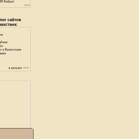
В Кайрат
>>>
лог сайтов
захстана:
ом
цбанк
аз
о в Казахстане
зына
в каталог >>>