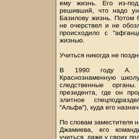
ему жизнь. Его из-по
решивший, что надо ун
Базилову жизнь. Потом б
не очерствел и не обозл
происходило с "афган
жизнью.
Учиться никогда не поздн
В 1990 году А. Б
Краснознаменную школ
следственные орган
президента, где он про
элитное спецподразд
"Альфа"), куда его назна
По словам заместителя н
Джамиева, его команд
учиться, даже у своих п