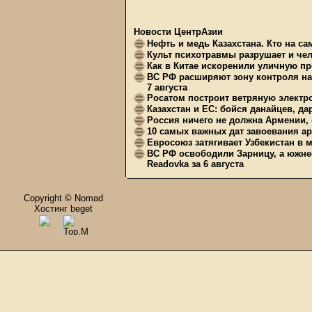
Новости ЦентрАзии
Нефть и медь Казахстана. Кто на с
Культ психотравмы разрушает и чел
Как в Китае искоренили уличную пр
ВС РФ расширяют зону контроля на 
7 августа
Росатом построит ветряную электр
Казахстан и ЕС: бойся данайцев, д
Россия ничего не должна Армении, 
10 самых важных дат завоевания ар
Евросоюз затягивает Узбекистан в 
ВС РФ освободили Зарницу, а южне
Readovka за 6 августа
Copyright © Nomad
Хостинг beget