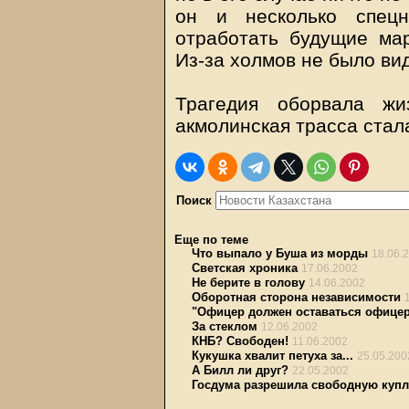
он и несколько спецн
отработать будущие ма
Из-за холмов не было вид
Трагедия оборвала жи
акмолинская трасса стала
Поиск
Еще по теме
Что выпало у Буша из морды
18.06.
Светская хроника
17.06.2002
Не берите в голову
14.06.2002
Оборотная сторона независимости
"Офицер должен оставаться офице
За стеклом
12.06.2002
КНБ? Свободен!
11.06.2002
Кукушка хвалит петуха за...
25.05.200
А Билл ли друг?
22.05.2002
Госдума разрешила свободную куп