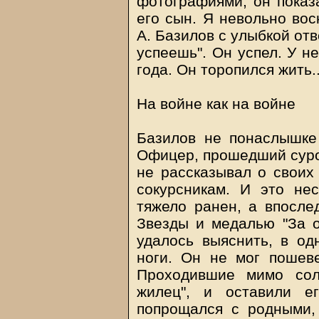
фотографиями, он показа
его сын. Я невольно вос
А. Базилов с улыбкой от
успеешь". Он успел. У не
года. Он торопился жить..
На войне как на войне
Базилов не понаслышке 
Офицер, прошедший суро
не рассказывал о своих
сокурсникам. И это не
тяжело ранен, а впосле
Звезды и медалью "За от
удалось выяснить, в од
ноги. Он не мог пошеве
Проходившие мимо сол
жилец", и оставили е
попрощался с родными,