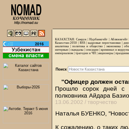
КАЗАХСТАН:
Самрук
|
Нурбанкгейт
|
Аблязовгейт
Казахстан-2050 |
RSS
|
кадровые перестановки
|
дни
аналитика
|
политика и общество
|
экономика
|
обо
интервью
|
скандалы
|
сенсации
|
криминал и корруп
империализм
|
трагедии и ЧП
|
акционеры
|
праздник
Поиск
"Офицер должен оста
Прошло сорок дней с 
полковника Айдара Бази
13.06.2002 /
творчество
Наталья БУЕНКО, "Новост
К сожалению, о таких лю