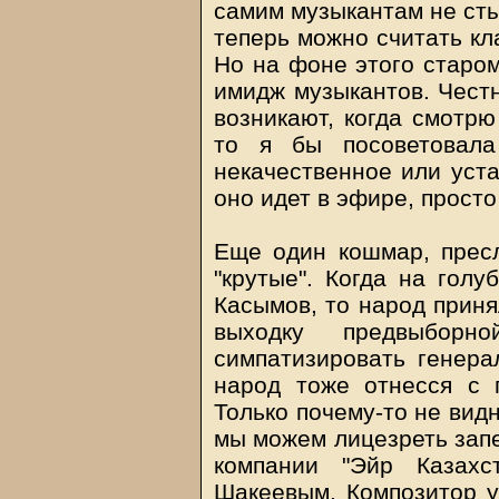
самим музыкантам не сты
теперь можно считать кл
Но на фоне этого старо
имидж музыкантов. Чест
возникают, когда смотрю
то я бы посоветовала
некачественное или уста
оно идет в эфире, просто
Еще один кошмар, прес
"крутые". Когда на гол
Касымов, то народ приня
выходку предвыбор
симпатизировать генера
народ тоже отнесся с 
Только почему-то не вид
мы можем лицезреть запе
компании "Эйр Казахс
Шакеевым. Композитор у