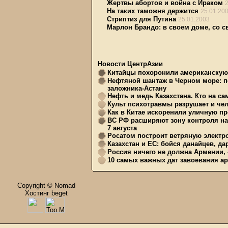
Жертвы абортов и война с Ираком
На таких таможня держится
25.01.20
Стриптиз для Путина
25.01.2003
Марлон Брандо: в своем доме, со
Новости ЦентрАзии
Китайцы похоронили американскую 
Нефтяной шантаж в Черном море: п
заложника-Астану
Нефть и медь Казахстана. Кто на с
Культ психотравмы разрушает и чел
Как в Китае искоренили уличную пр
ВС РФ расширяют зону контроля на 
7 августа
Росатом построит ветряную электр
Казахстан и ЕС: бойся данайцев, д
Россия ничего не должна Армении, 
10 самых важных дат завоевания ар
Copyright © Nomad
Хостинг beget