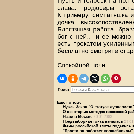
Пусть и голосок на пол-
слава. Продюсеры поста
К примеру, симпатяшка и
дочка высокопоставле
Блестящая работа, брав
бог с ней… и ее можно к
есть прокатом усиленным
бесплатно смотрите стар
Спокойной ночи!
Поиск
Еще по теме
Нужен Закон "О статусе журналиста"
О некоторых методах вражеской ра
Наши в Москве
30.01.2003
Предвыборная гонка началась
29.01
Жены российской элиты подались 
"Просто он работает волшебником"