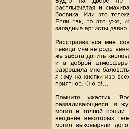
Будто на дворе не д
расплывчатая и смахива
боевика. Или это телек
Если так, то это уже, и
западные артисты давно 
Расстраиваться мне сов
певица мне не родственни
же забота допить кислов
и в доброй атмосфере
разрешила мне баловатьс
я жму на кнопки изо все
приятное. О-о-о!…
Помните ужастик "Во
разваливающиеся, в жу
могил и толпой пошли 
вещание некоторых теле
могил выковыряли допо