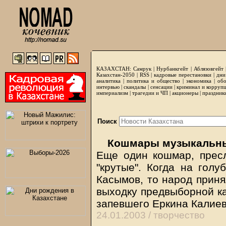
КАЗАХСТАН:
Самрук
|
Нурбанкгейт
|
Аблязовгейт
Казахстан-2050 |
RSS
|
кадровые перестановки
|
дни
аналитика
|
политика и общество
|
экономика
|
обо
интервью
|
скандалы
|
сенсации
|
криминал и корруп
империализм
|
трагедии и ЧП
|
акционеры
|
праздник
Поиск
Кошмары музыкальны
Еще один кошмар, прес
"крутые". Когда на гол
Касымов, то народ приня
выходку предвыборной к
запевшего Еркина Калие
24.01.2003 /
творчество