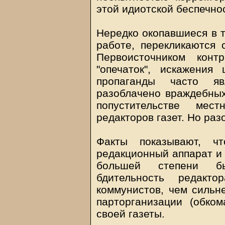
этой идиотской беспечно
Нередко окопавшиеся в т
работе, перекликаются с
Первоисточником конт
"опечаток", искажения
пропаганды часто я
разоблачено враждебных
попустительстве мес
редакторов газет. Но ра
Факты показывают, ч
редакционный аппарат и 
большей степени бы
бдительность редакто
коммунистов, чем сильн
парторганизации (обком
своей газеты.