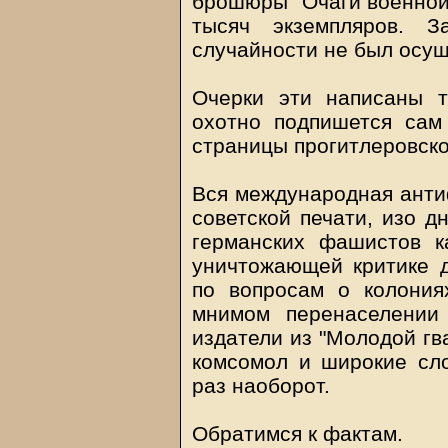
брошюры "Очаги военной
тысяч экземпляров. З
случайности не был осущ
Очерки эти написаны т
охотно подпишется сам
страницы прогитлеровско
Вся международная антиф
советской печати, изо д
германских фашистов к
уничтожающей критике 
по вопросам о колония
мнимом перенаселении 
издатели из "Молодой гв
комсомол и широкие сло
раз наоборот.
Обратимся к фактам.