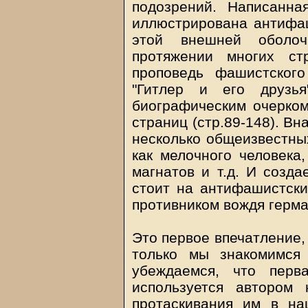
подозрений. Написанн
иллюстрирована антифаш
этой внешней оболо
протяжении многих ст
проповедь фашистского
"Гитлер и его друзья
биографическим очерком
страниц (стр.89-148). Вн
несколько общеизвестны
как мелочного человека
магнатов и т.д. И созда
стоит на антифашистски
противником вождя герм
Это первое впечатление, 
только мы знакомимся
убеждаемся, что перв
используется автором
протаскивания им в на