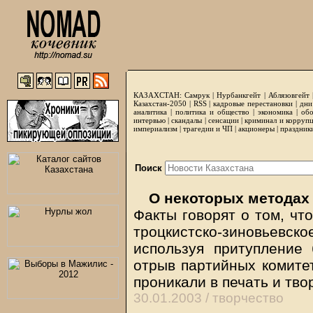
КАЗАХСТАН:
Самрук
|
Нурбанкгейт
|
Аблязовгейт
Казахстан-2050 |
RSS
|
кадровые перестановки
|
дни
аналитика
|
политика и общество
|
экономика
|
обо
интервью
|
скандалы
|
сенсации
|
криминал и корруп
империализм
|
трагедии и ЧП
|
акционеры
|
праздник
Поиск
О некоторых методах 
Факты говорят о том, чт
троцкистско-зиновьевско
используя притупление 
отрыв партийных комитет
проникали в печать и тво
30.01.2003 /
творчество