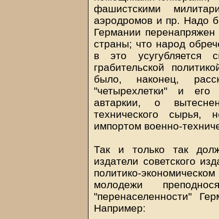
фашистскими милитар
аэродромов и пр. Надо б
Германии перенапряжен 
страны; что народ обреч
в это усугубляется с
грабительской политико
было, наконец, рас
"четырехлетки" и его
автаркии, о вытесне
технического сырья, 
импортом военно-техничес
Так и только так дол
издатели советского изд
политико-экономическо
молодежи преподн
"перенаселенности" Гер
Например: