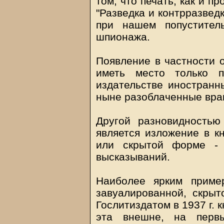
том, что печать, как и пр
"Разведка и контрразведк
при нашем попустител
шпионажа.
Появление в частности о
иметь место только 
издательстве иностранн
ныне разоблаченные вра
Другой разновидностью
является изложение в кн
или скрытой форме - 
высказываний.
Наиболее ярким приме
завуалированной, скры
Гослитиздатом в 1937 г. к
эта внешне, на первы