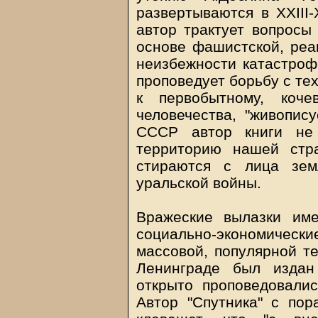
развертываются в XXIII-
автор трактует вопросы
основе фашистской, реа
неизбежности катастрофи
проповедует борьбу с те
к первобытному, коче
человечества, "живопис
СССР автор книги не 
территорию нашей стра
стираются с лица зем
уральской войны.
Вражеские вылазки им
социально-экономические
массовой, популярной те
Ленинграде был издан
открыто проповедовалис
Автор "Спутника" с пор