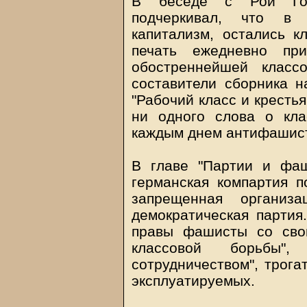
В беседе с Рой Гов
подчеркивал, что в 
капитализм, остались к
печать ежедневно пр
обостреннейшей класс
составители сборника н
"Рабочий класс и кресть
ни одного слова о кл
каждым днем антифашист
В главе "Партии и фаш
германская компартия п
запрещенная организ
демократическая партия.
правы фашисты со сво
классовой борьбы
сотрудничеством", трога
эксплуатируемых.