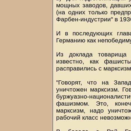
мощных заводов, давших 
(на одних только предпр
Фарбен-индустрии" в 1936
И в последующих глава
Германию как непобедим
Из доклада товарища 
известно, как фашист
расправились с марксизм
"Говорят, что на Запа
уничтожен марксизм. Гов
буржуазно-национали
фашизмом. Это, конеч
марксизм, надо уничто
рабочий класс невозможн