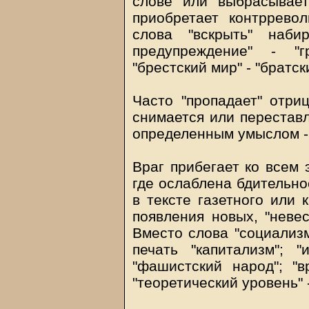
слове или выбрасывае
приобретает контррево
слова "вскрыть" набир
предупреждение" - "г
"брестский мир" - "братски
Часто "пропадает" отри
снимается или переставл
определенным умыслом - 
Враг прибегает ко всем 
где ослаблена бдительно
в тексте газетного или 
появления новых, "невес
Вместо слова "социализм
печать "капитализм"; 
"фашистский народ"; "в
"теоретический уровень" -