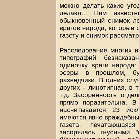
можно делать какие уго
делают... Нам извест
обыкновенный снимок ло
врагов народа, которые 
газету и снимок рассматр
Расследование многих из
типографий безнаказ
одиночку враги народа:
эсеры в прошлом, бу
разведчики. В одних слу
других - линотипная, в 
т.д. Засоренность отд
прямо поразительна. В
насчитывается 23 иск
имеются явно враждебные
газета, печатающаяс
засорялась гнусными "