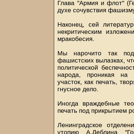
Глава "Армия и флот" (Г
духе сочувствия фашизму
Наконец, сей литерату
некритическим изложен
мракобесия.
Мы нарочито так под
фашистских вылазках, чт
политической беспечност
народа, проникая на 
участок, как печать, тво
гнусное дело.
Иногда враждебные тео
печать под прикрытием р
Ленинградское отделен
утопию А.Деблина "Г