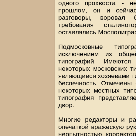
одного прохвоста - н
прошлом, он и сейча
разговоры, воровал 
требования сталиног
оставлялись Мосполигра
Подмосковные типог
исключением из обще
типографий. Имеются
некоторых московских ти
являющиеся хозяевами т
беспечность. Отмечены 
некоторых местных типо
типография представля
двор.
Многие редакторы и ра
опечаткой вражескую рук
неопытностью корректо