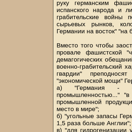
руку германским фаши
испанского народа и л
грабительские войны п
сырьевых рынков, кол
Германии на восток" "на 
Вместо того чтобы заос
провале фашистской "
демагогических обещаний
военно-грабительский ха
гвардии" преподнося
"экономической мощи" Ге
а) "Германия - с
промышленностью..." "
промышленной продукци
место в мире";
б) "угольные запасы Гер
1,5 раза больше Англии";
в) "для гидрогенизации 