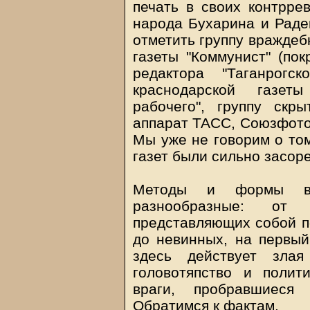
печать в своих контрре
народа Бухарина и Радек
отметить группу враждеб
газеты "Коммунист" (по
редактора "Таганрогс
краснодарской газеты
рабочего", группу скр
аппарат ТАСС, Союзфото 
Мы уже не говорим о том
газет были сильно засо
Методы и формы вр
разнообразные: от
представляющих собой по
до невинных, на первый 
здесь действует зла
головотяпство и полити
враги, пробравшиеся
Обратимся к фактам.