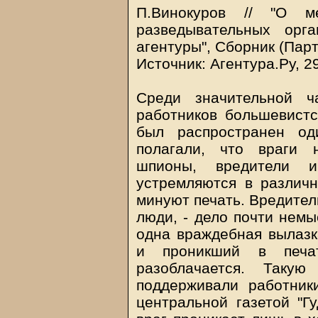
П.Винокуров // "О м
разведывательных орга
агентуры", Сборник (Парт
Источник: Агентура.Ру, 2
Среди значительной ч
работников большевистс
был распространен од
полагали, что враги н
шпионы, вредители 
устремляются в различн
минуют печать. Вредител
люди, - дело почти немы
одна враждебная вылазк
и проникший в печа
разоблачается. Таку
поддерживали работник
центральной газетой "Гу