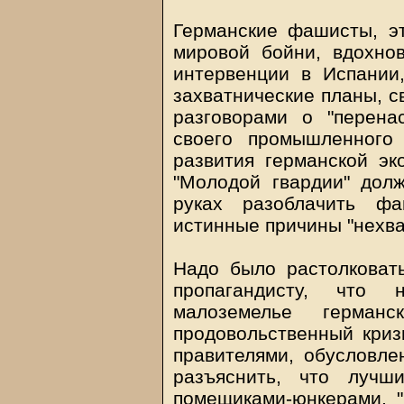
Германские фашисты, э
мировой бойни, вдохно
интервенции в Испании
захватнические планы, 
разговорами о "перена
своего промышленного
развития германской эк
"Молодой гвардии" до
руках разоблачить фа
истинные причины "нехва
Надо было растолковат
пропагандисту, что 
малоземелье герман
продовольственный криз
правителями, обусловл
разъяснить, что лучш
помещиками-юнкерами, "г