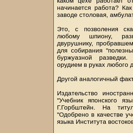
каком цехе работает о
начинается работа? Как
заводе столовая, амбулат
Это, с позволения ска
любому шпиону, раз
двурушнику, пробравшем
для собирания "полезны
буржуазной разведки.
орудием в руках любого 
Другой аналогичный факт
Издательство иностран
"Учебник японского яз
Г.Горбштейн. На титу
"Одобрено в качестве уч
языка Института востоко