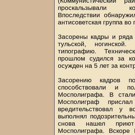
(Коммунистический ра
проскальзывали ко
Впоследствии обнаружи
антисоветская группа во
Засорены кадры и ряда 
тульской, ногинской.
типографию. Техничес
прошлом судился за к
осужден на 5 лет за кон
Засорению кадров по
способствовали и п
Мосполиграфа. В стали
Мосполиграф присла
вредительствовал у в
выполнял подозрительны
снова нашел приют
Мосполиграфа. Вскоре