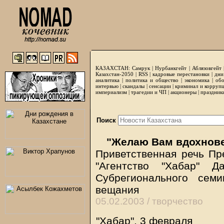
КАЗАХСТАН:
Самрук
|
Нурбанкгейт
|
Аблязовгейт
Казахстан-2050 |
RSS
|
кадровые перестановки
|
дни
аналитика
|
политика и общество
|
экономика
|
обо
интервью
|
скандалы
|
сенсации
|
криминал и корруп
империализм
|
трагедии и ЧП
|
акционеры
|
праздник
Поиск
"Желаю Вам вдохнове
Приветственная речь Пр
"Агентство "Хабар" Д
Субрегионального сем
вещания
05.02.2003 /
творчество
"Хабар", 3 февраля