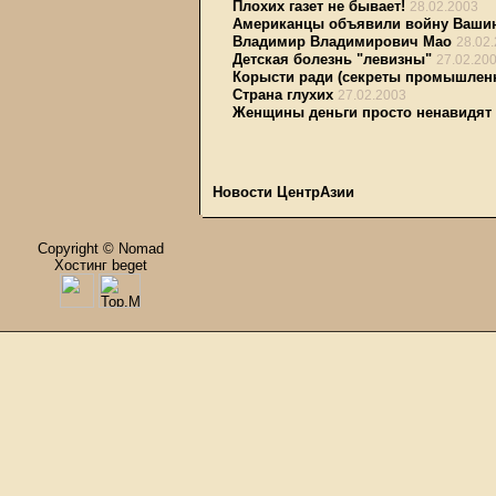
Плохих газет не бывает!
28.02.2003
Американцы объявили войну Вашин
Владимир Владимирович Мао
28.02
Детская болезнь "левизны"
27.02.20
Корысти ради (секреты промышлен
Страна глухих
27.02.2003
Женщины деньги просто ненавидят
Новости ЦентрАзии
Copyright © Nomad
Хостинг beget