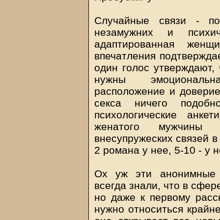
Случайные связи - п
незамужних и психич
адаптированная жен
впечатления подтверждае
один голос утверждают, 
нужны эмоциональн
расположение и доверие
секса ничего подобн
психологические анкет
женатого мужчины
внесупружеских связей в 
2 романа у нее, 5-10 - у н
Ох уж эти анонимные 
всегда знали, что в сфер
но даже к первому расс
нужно относиться крайне