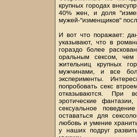
крупных городах внесупр
40% жен, и доля "изме
мужей-"изменщиков" посл
И вот что поражает: да
указывают, что в роман
гораздо более раскова
оральным сексом, чем
жительниц крупных го
мужчинами, и все бо
эксперименты. Интере
попробовать секс втроем
отказываются. При 
эротические фантазии,
сексуальное поведени
оставаться для сексоло
любовь и умение хранить
у наших подруг развит