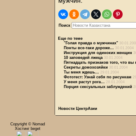
мужчин.
Поиск
Еще по теме
"Голая правда о мужчинах"
30.01.20
Понты все-таки дороже…
30.01.2004
Инструкция для одиноких женщин
3
10 заповедей лжеца
30.01.2004
Пятнадцать признаков того, что вы
Секреты домохозяйки
30.01.2004
Ты меня ждешь…
29.01.2004
Фототест: Узнай себя по рисункам
2
У меня растут рога…
28.01.2004
Порция сексуальных заблуждений
2
Новости ЦентрАзии
Copyright © Nomad
Хостинг beget