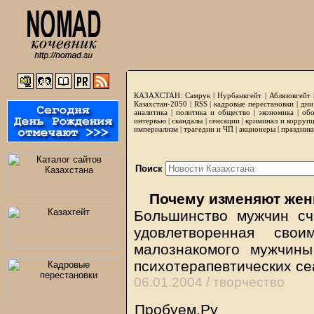
КАЗАХСТАН:
Самрук
|
Нурбанкгейт
|
Аблязовгейт
Казахстан-2050 |
RSS
|
кадровые перестановки
|
дни
аналитика
|
политика и общество
|
экономика
|
обо
интервью
|
скандалы
|
сенсации
|
криминал и корруп
империализм
|
трагедии и ЧП
|
акционеры
|
праздник
Поиск
Почему изменяют же
Большинство мужчин счи
удовлетворенная св
малознакомого мужчины
психотерапевтических се
06.01.2004 /
творчество
Пробуем.Ру