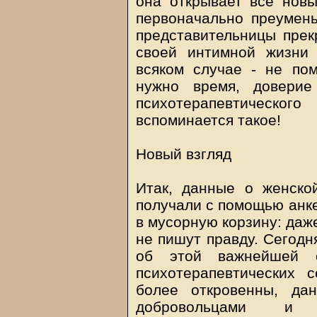
она открывает все новы
первоначально преумень
представительницы прекр
своей интимной жизни 
всяком случае - не пом
нужно время, доверие
психотерапевтическ
вспоминается такое!
Новый взгляд
Итак, данные о женско
получали с помощью анке
в мусорную корзину: даж
не пишут правду. Сегодн
об этой важнейшей 
психотерапевтических с
более откровенны, да
добровольцами и 