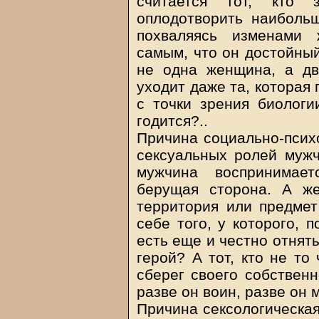
считается тот, кто 
оплодотворить наибольш
похваляясь изменами 
самым, что он достойный
не одна женщина, а две
уходит даже та, которая 
с точки зрения биологи
годится?..
Причина социально-психо
сексуальных ролей муж
мужчина воспринимает
берущая сторона. А же
территория или предмет
себе того, у которого, 
есть еще и честно отняты
герой? А тот, кто не то
сберег своего собственн
разве он воин, разве он 
Причина сексологическая