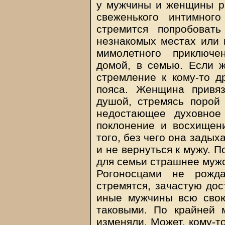
у мужчины и женщины ра
свеженького интимног
стремится попробоват
незнакомых местах или к
мимолетного приключе
домой, в семью. Если ж
стремление к кому-то д
пояса. Женщина привя
душой, стремясь порой 
недостающее духовное
поклонение и восхищени
того, без чего она задых
и не вернуться к мужу. 
для семьи страшнее мужс
Рогоносцами не рожда
стремятся, зачастую дос
иные мужчины всю свою
таковыми. По крайней 
изменяли. Может, кому-то