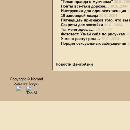
"Голая правда о мужчинах"
30.01.20
Понты все-таки дороже…
30.01.2004
Инструкция для одиноких женщин
3
10 заповедей лжеца
30.01.2004
Пятнадцать признаков того, что вы
Секреты домохозяйки
30.01.2004
Ты меня ждешь…
29.01.2004
Фототест: Узнай себя по рисункам
2
У меня растут рога…
28.01.2004
Порция сексуальных заблуждений
2
Новости ЦентрАзии
Copyright © Nomad
Хостинг beget