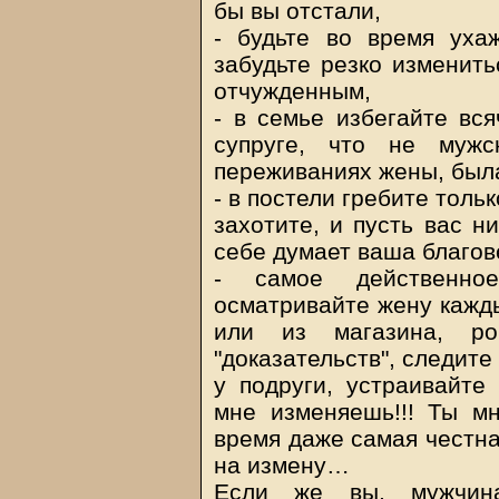
бы вы отстали,
- будьте во время ух
забудьте резко изменить
отчужденным,
- в семье избегайте вся
супруге, что не мужс
переживаниях жены, была
- в постели гребите тольк
захотите, и пусть вас н
себе думает ваша благов
- самое действенно
осматривайте жену кажды
или из магазина, р
"доказательств", следите
у подруги, устраивайте
мне изменяешь!!! Ты мн
время даже самая честна
на измену…
Если же вы, мужчин