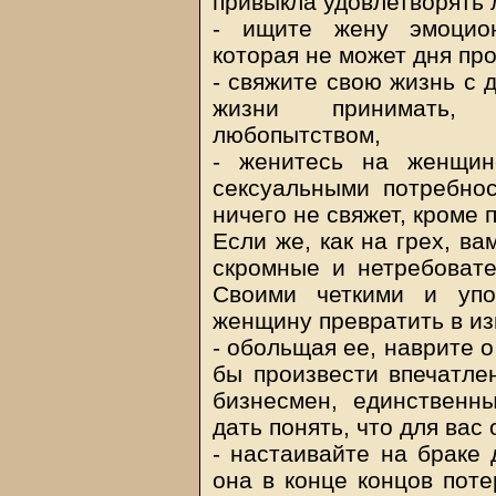
привыкла удовлетворять 
- ищите жену эмоцион
которая не может дня пр
- cвяжите свою жизнь с 
жизни принимать, р
любопытством,
- женитесь на женщин
сексуальными потребнос
ничего не свяжет, кроме 
Если же, как на грех, в
скромные и нетребовате
Своими четкими и уп
женщину превратить в из
- обольщая ее, наврите о
бы произвести впечатлен
бизнесмен, единственны
дать понять, что для вас
- настаивайте на браке 
она в конце концов поте