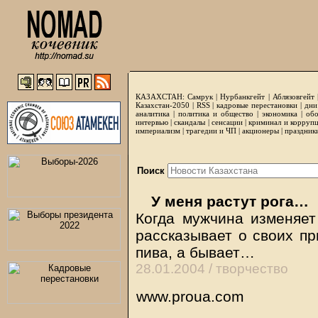
КАЗАХСТАН:
Самрук
|
Нурбанкгейт
|
Аблязовгейт
Казахстан-2050 |
RSS
|
кадровые перестановки
|
дни
аналитика
|
политика и общество
|
экономика
|
обо
интервью
|
скандалы
|
сенсации
|
криминал и корруп
империализм
|
трагедии и ЧП
|
акционеры
|
праздник
Поиск
У меня растут рога…
Когда мужчина изменяет
рассказывает о своих пр
пива, а бывает…
28.01.2004 /
творчество
www.proua.com