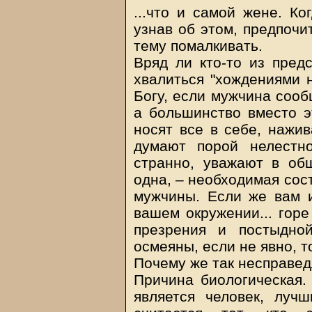
...что и самой жене. Ко
узнав об этом, предпочи
тему помалкивать.
Вряд ли кто-то из пред
хвалиться "хождениями н
Богу, если мужчина сооб
а большинство вместо э
носят все в себе, нажив
думают порой нелестн
странно, уважают в об
одна, – необходимая сос
мужчины. Если же вам 
вашем окружении... горе
презрения и постыдно
осмеяны, если не явно, то
Почему же так несправед
Причина биологическая.
является человек, луч