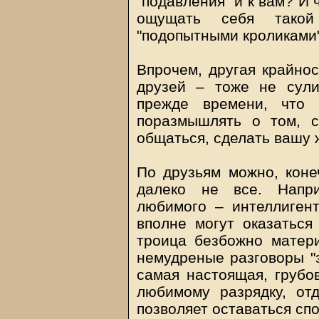
"подавления" и к вам? И 
ощущать себя такой
"подопытными кроликами
Впрочем, другая крайнос
друзей – тоже не сули
прежде времени, что 
поразмышлять о том, 
общаться, сделать вашу 
По друзьям можно, конеч
далеко не все. Напр
любимого – интеллигент
вполне могут оказаться
троица безбожно матери
немудреные разговоры "з
самая настоящая, грубо
любимому разрядку, от
позволяет оставаться сп