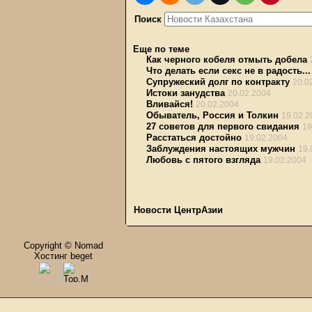
Поиск
Еще по теме
Как черного кобеля отмыть добела
Что делать если секс не в радость...
Супружеский долг по контракту
20.0
Истоки занудства
20.02.2004
Вливайся!
20.02.2004
Обыватель, Россия и Толкин
19.02.2
27 советов для первого свидания
19
Расстаться достойно
19.02.2004
Заблуждения настоящих мужчин
19.
Любовь с пятого взгляда
19.02.2004
Новости ЦентрАзии
Copyright © Nomad
Хостинг beget