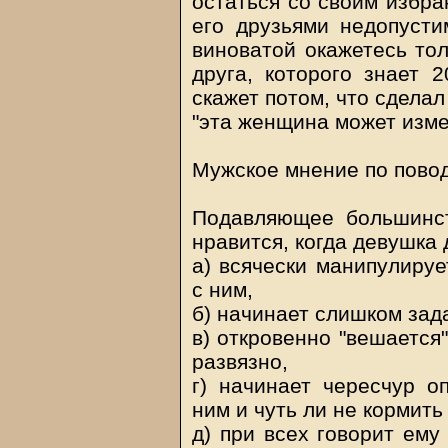
остаться со своим избра
его друзьями недопусти
виноватой окажетесь то
друга, которого знает 
скажет потом, что сделал
"эта женщина может изме
Мужское мнение по поводу
Подавляющее большинст
нравится, когда девушка 
а) всячески манипулируе
с ним,
б) начинает слишком зад
в) откровенно "вешается"
развязно,
г) начинает чересчур оп
ним и чуть ли не кормить 
д) при всех говорит ему