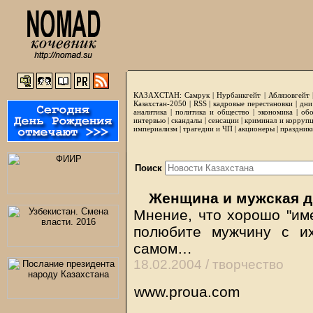
КАЗАХСТАН:
Самрук
|
Нурбанкгейт
|
Аблязовгейт
Казахстан-2050 |
RSS
|
кадровые перестановки
|
дни
аналитика
|
политика и общество
|
экономика
|
обо
интервью
|
скандалы
|
сенсации
|
криминал и корруп
империализм
|
трагедии и ЧП
|
акционеры
|
праздник
Поиск
Женщина и мужская 
Мнение, что хорошо "име
полюбите мужчину с и
самом…
18.02.2004 /
творчество
www.proua.com