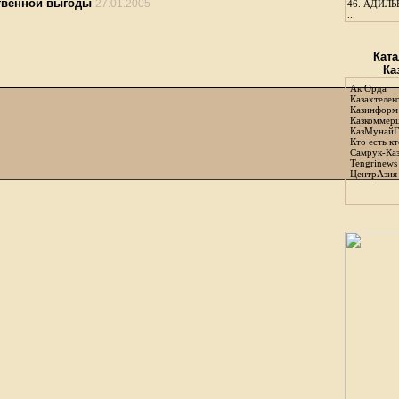
твенной выгоды
27.01.2005
46.
АДИЛЬБ
...
Ката
Ка
Ак Орда
Казахтелек
Казинформ
Казкоммер
КазМунайГ
Кто есть кт
Самрук-Ка
Tengrinews
ЦентрАзия