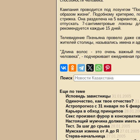
способности человека.
Кампания проводится под лозунгом "По
образом жизни". Подобному критерию, п
стрижка. Она разделена на 5 вариантов,
отпускать 7-сантиметровые локоны д
рекомендуется каждые 15 дней.
Телевидение Пхеньяна провело даже св
жителей столицы, назывались имена и а
"Длина волос - это очень важный по
человека", - подчеркивает ежедневная пр
Поиск
Еще по теме
Исповедь завистницы
31.01.2005
Одиночество, как твое отчество?
31
Астропрогноз с 31 января по 6 фев
Карьера в обход принципов
28.01.20
Секс произвел фурор в консервати
Настоящий мужчина должен иметь 
Тест. За шаг до срыва
28.01.2005
Мужская измена от А до Я
27.01.2005
Стерва-начальница
27.01.2005