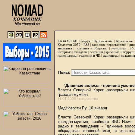
КАЗАХСТАН:
Самрук
|
Нурбанкгейт
|
Аблязовгейт
Казахстан-2050 |
RSS
|
кадровые перестановки
|
дни
аналитика
|
политика и общество
|
экономика
|
обо
интервью
|
скандалы
|
сенсации
|
криминал и корруп
империализм
|
трагедии и ЧП
|
акционеры
|
праздник
Поиск
"Длинные волосы - причина умстве
Власти Северной Кореи развернули ш
граждан-мужчин
11.01.2005 /
творчество
МедНовости.Ру, 10 января
Власти Северной Кореи развернули ш
граждан-мужчин, сообщает BBC News. 
радио и телевидении - "длинные воло
обкрадывая головной мозг, и оказыв