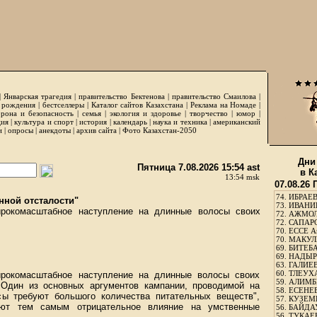
|
Январская трагедия
|
правительство Бектенова
|
правительство Смаилова
|
 рождения
|
бестселлеры
|
Каталог сайтов Казахстана
|
Реклама на Номаде
|
рона и безопасность
|
семья
|
экология и здоровье
|
творчество
|
юмор
|
ция
|
культура и спорт
|
история
|
календарь
|
наука и техника
|
американский
и
|
опросы
|
анекдоты
|
архив сайта
|
Фото Казахстан-2050
Дни
Пятница 7.08.2026 15:54 ast
в К
13:54 msk
07.08.26
74.
ИБРАЕВ
нной отсталости"
73.
ИВАНИЩ
ирокомасштабное наступление на длинные волосы своих
72.
АЖМОЛ
72.
САПАРО
70.
ЕССЕ А
70.
МАКУЛБ
69.
БИТЕБА
69.
НАДЫРБ
63.
ГАЛИЕВ
60.
ТЛЕУХА
ирокомасштабное наступление на длинные волосы своих
59.
АЛИМБЕ
Один из основных аргументов кампании, проводимой на
58.
ЕСЕНЕЕ
сы требуют большого количества питательных веществ",
57.
КУЗЕМБ
ают тем самым отрицательное влияние на умственные
56.
БАЙДАУ
56.
ТУКАЕВ