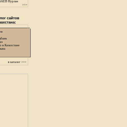
АЕВ Нурлан
>>>
лог сайтов
захстана:
ом
цбанк
аз
о в Казахстане
зына
в каталог >>>