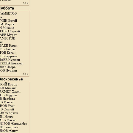
>>>
 Суббота
ГАМБЕТОВ
ан
ЧИН Ертай
ВА Мария
Н Михаил
ЕНКО Сергей
АЕВ Мурат
АМБЕТОВ
ан
АЕВ Берик
ЕВ Кайрат
ОВ Ерлан
ЕВ Бауржан
БАЕВ Нуржан
КОВА Ботагоз
КО Игорь
ОВ Нурдин
>>>
 Воскресенье
КИЙ Игорь
АН Михаил
АХМЕТ Хасен
В Абдулла
 Нарбота
В Максет
НОВ Улан
В Сматай
ЕНОВ Ержан
Н Игорь
АЕВ Жакып
ЫРОВ Жаркынбек
В Темирхан
КОВ Жанат