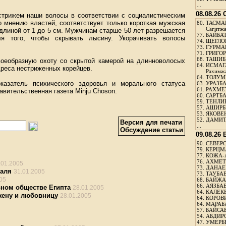
...
08.08.26
стрижем наши волосы в соответствии с социалистическим
о мнению властей, соответствует только короткая мужская
80.
ТАСМА
Сагитж
 длиной от 1 до 5 см. Мужчинам старше 50 лет разрешается
77.
БАЙБАТ
ля того, чтобы скрывать лысину. Укорачивать волосы
74.
ЩЕГЛО
73.
ГУРМА
71.
ГРИГОР
68.
ТАШИБ
оеобразную охоту со скрытой камерой на длинноволосых
64.
ИСМАГ
дреса нестриженных корейцев.
Рахимж
64.
ТОЛУМБ
казатель психического здоровья и морального статуса
63.
УРАЗБА
61.
РАХМЕТ
авительственная газета Minju Choson.
60.
САРТБА
59.
ТЕНЛИ
57.
АШИРБЕ
53.
ЯКОВЕН
52.
ДАМИТ
Версия для печати
...
Обсуждение статьи
09.08.26
90.
СЕВЕРС
79.
КЕРЦМ
77.
КОЖА-
76.
АХМЕТО
.01.2005
73.
ДАНАЕВ
раля
31.01.2005
73.
ТАУБАЕ
05
68.
БАЙЖА
66.
АЯЗБАЕ
вном обществе Египта
28.01.2005
64.
КАЛЕК
жену и любовницу
28.01.2005
64.
КОРОВИ
64.
МАРАБ
57.
БАЙСАБ
54.
АБДИРО
47.
УМЕРБЕ