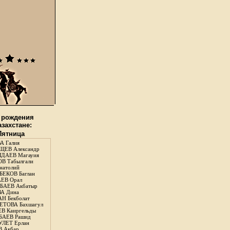
 рождения
азахстане:
 Пятница
А Галия
ЕВ Александр
ДАЕВ Магауия
В Табылгали
натолий
ЕКОВ Баглан
ЕВ Орал
АЕВ Акбатыр
А Дина
Н Бекболат
ТОВА Бахшагул
В Каиргельды
АЕВ Рашид
ЛЕТ Ерлан
 Акбар