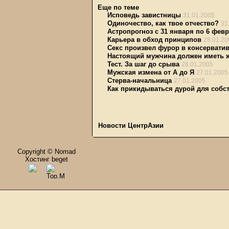
Еще по теме
Исповедь завистницы
31.01.2005
Одиночество, как твое отчество?
31
Астропрогноз с 31 января по 6 фев
Карьера в обход принципов
28.01.20
Секс произвел фурор в консервати
Настоящий мужчина должен иметь 
Тест. За шаг до срыва
28.01.2005
Мужская измена от А до Я
27.01.2005
Стерва-начальница
27.01.2005
Как прикидываться дурой для собс
Новости ЦентрАзии
Copyright © Nomad
Хостинг beget