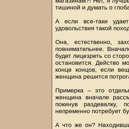
магазинам?! Нет, я лучш
тишиной и думать о глоб
А если все-таки удае
удовольствия такой поход
Она, естественно, за
повнимательнее. Вначал
будет лицезреть со стор
остановится. Действо мо
конце концов, если вещ
женщина решится потрога
Примерка – это отдель
женщина вначале рассм
покинув раздевалку, 
непременно потребует бу
А что же он? Находивш