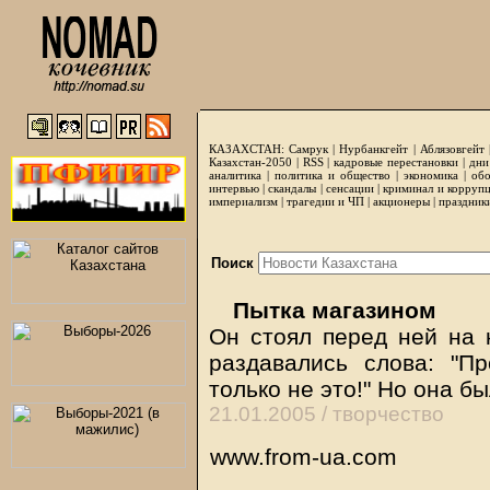
КАЗАХСТАН:
Самрук
|
Нурбанкгейт
|
Аблязовгейт
Казахстан-2050 |
RSS
|
кадровые перестановки
|
дни
аналитика
|
политика и общество
|
экономика
|
обо
интервью
|
скандалы
|
сенсации
|
криминал и корруп
империализм
|
трагедии и ЧП
|
акционеры
|
праздник
Поиск
Пытка магазином
Он стоял перед ней на к
раздавались слова: "Пр
только не это!" Но она 
21.01.2005 /
творчество
www.from-ua.com