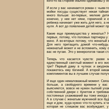
кого-то на стороне обычно одинаковы у о
И если у вас начинается роман с чьим-т
мойки посуды существует некая тайная 
много больше: во-первых, мелкие дет
конечно, у нее нет няни, горничной и
ребенка начинает уже жить для него, а н
нуля. А вот до появления детей может пр
Какие еще преимущества у женатых? Ну
первых, потому, что половых партнерш у
мачо. А во-вторых потому, что женатый 
Для него притащить домой что-нибудь
неженатый может и не вспомнить, кому о
вас не пугаю. Это у венерологов такая ст
Теперь что касается чувств: разве 
единственный светлый момент в его жиз
три? Первый даму в чулках и ажурном
покажетесь ему богиней. А второй ника
комплиментов вы в лучшем случае получ
И еще один немаловажный момент. Связа
больше, а свободного времени у вас
выясняется, вовсе не нужен пылкий уха
собственной двери с букетом и требова
постоянных ухаживаний вы тоже иногда у
А в случае с женатым мужчиной все буд
еще и дом, куда нужно что-то купить и ч
которая не слишком вас возбуждает, у