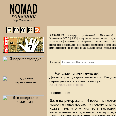
КАЗАХСТАН:
Самрук
|
Нурбанкгейт
|
Аблязовгейт
Казахстан-2050 |
RSS
|
кадровые перестановки
|
дни
аналитика
|
политика и общество
|
экономика
|
обо
интервью
|
скандалы
|
сенсации
|
криминал и корруп
империализм
|
трагедии и ЧП
|
акционеры
|
праздник
Поиск
Женатые - значит лучшие!
Давайте рассуждать логически. Разуме
перекодировать в свою женскую…
23.01.2007 /
творчество
postnext.com
Да, я например женат. И вероятно поэтом
искренне недоумеваю: ну почему многи
хуже? Тем, что у них есть постоянн
непостоянных – это, конечно же, лучше, 