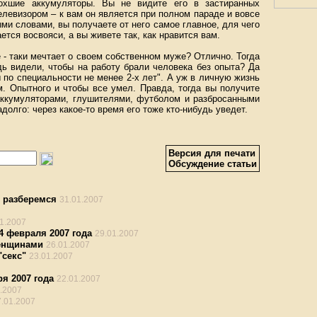
охшие аккумуляторы. Вы не видите его в застиранных
елевизором – к вам он является при полном параде и вовсе
ми словами, вы получаете от него самое главное, для чего
тся восвояси, а вы живете так, как нравится вам.
се - таки мечтает о своем собственном муже? Отлично. Тогда
дь видели, чтобы на работу брали человека без опыта? Да
 по специальности не менее 2-х лет". А уж в личную жизнь
м. Опытного и чтобы все умел. Правда, тогда вы получите
 аккумуляторами, глушителями, футболом и разбросанными
долго: через какое-то время его тоже кто-нибудь уведет.
Версия для печати
Обсуждение статьи
е разберемся
31.01.2007
1.2007
4 февраля 2007 года
29.01.2007
женщинами
26.01.2007
"секс"
23.01.2007
ря 2007 года
22.01.2007
.2007
7.01.2007