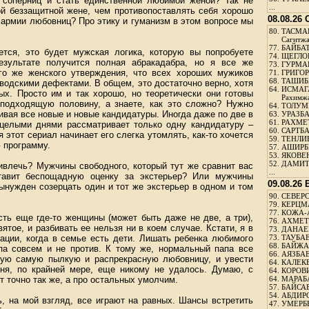
 соперниц и стать единственной любимой женой? Так не
...
ой беззащитной жене, чем противопоставлять себя хорошо
08.08.26
 армии любовниц? Про этику и гуманизм в этом вопросе мы
80.
ТАСМА
Сагитж
77.
БАЙБАТ
ется, это будет мужская логика, которую вы попробуете
74.
ЩЕГЛО
езультате получится полная абракадабра, но я все же
73.
ГУРМА
го же женского утверждения, что всех хороших мужиков
71.
ГРИГОР
68.
ТАШИБ
аводскими дефектами. В общем, это достаточно верно, хотя
64.
ИСМАГ
ых. Просто им и так хорошо, но теоретически они готовы
Рахимж
 подходящую половину, а знаете, как это сложно? Нужно
64.
ТОЛУМБ
ивая все новые и новые кандидатуры. Иногда даже по две в
63.
УРАЗБА
61.
РАХМЕТ
целыми днями рассматривает только одну кандидатуру –
60.
САРТБА
я этот сериал начинает его слегка утомлять, как-то хочется
59.
ТЕНЛИ
 программу.
57.
АШИРБЕ
53.
ЯКОВЕН
52.
ДАМИТ
ривлечь? Мужчины свободного, который тут же сравнит вас
...
авит беспощадную оценку за экстерьер? Или мужчины
09.08.26
вынужден созерцать один и тот же экстерьер в одном и том
90.
СЕВЕРС
79.
КЕРЦМ
77.
КОЖА-
сть еще где-то женщины (может быть даже не две, а три),
76.
АХМЕТО
вятое, и разбивать ее нельзя ни в коем случае. Кстати, я в
73.
ДАНАЕВ
уации, когда в семье есть дети. Лишать ребенка любимого
73.
ТАУБАЕ
68.
БАЙЖА
па совсем и не против. К тому же, нормальный папа все
66.
АЯЗБАЕ
бую самую пылкую и распрекрасную любовницу, и увести
64.
КАЛЕК
ня, по крайней мере, еще никому не удалось. Думаю, с
64.
КОРОВИ
 точно так же, а про остальных умолчим.
64.
МАРАБ
57.
БАЙСАБ
54.
АБДИРО
ь, на мой взгляд, все играют на равных. Шансы встретить
47.
УМЕРБЕ