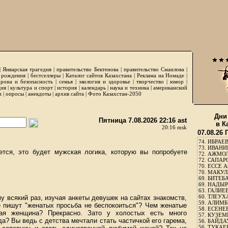
|
Январская трагедия
|
правительство Бектенова
|
правительство Смаилова
|
 рождения
|
бестселлеры
|
Каталог сайтов Казахстана
|
Реклама на Номаде
|
рона и безопасность
|
семья
|
экология и здоровье
|
творчество
|
юмор
|
ция
|
культура и спорт
|
история
|
календарь
|
наука и техника
|
американский
и
|
опросы
|
анекдоты
|
архив сайта
|
Фото Казахстан-2050
Дни
Пятница 7.08.2026 22:16 ast
в К
20:16 msk
07.08.26
74.
ИБРАЕВ
73.
ИВАНИЩ
ется, это будет мужская логика, которую вы попробуете
72.
АЖМОЛ
72.
САПАРО
70.
ЕССЕ А
70.
МАКУЛБ
69.
БИТЕБА
69.
НАДЫРБ
63.
ГАЛИЕВ
60.
ТЛЕУХА
у всякий раз, изучая анкеты девушек на сайтах знакомств,
59.
АЛИМБЕ
е пишут "женатых просьба не беспокоиться"? Чем женатые
58.
ЕСЕНЕЕ
ая женщина? Прекрасно. Зато у холостых есть много
57.
КУЗЕМБ
да? Вы ведь с детства мечтали стать частичкой его гарема,
56.
БАЙДАУ
56.
ТУКАЕВ