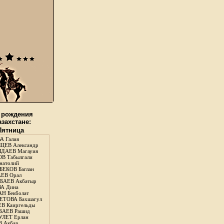
 рождения
азахстане:
 Пятница
А Галия
ЕВ Александр
ДАЕВ Магауия
В Табылгали
натолий
ЕКОВ Баглан
ЕВ Орал
АЕВ Акбатыр
А Дина
Н Бекболат
ТОВА Бахшагул
В Каиргельды
АЕВ Рашид
ЛЕТ Ерлан
 Акбар