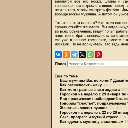
валяются все его носки, штаны и сд
тренировочных в кресле с пивом перед т
не для того, чтобы смотреть футбол. Ины
вообще нужен мужчина. А потом он убирае
Так что в этом плохого? Кто-то из вас в
срочно отбейте женатого. Вы когда-нибу
во всех объявлениях пишут "опыт работы
надо точно брать специалиста со стаже
его уже в полном комплекте, вместе с
носками. Но не волнуйтесь, это ведь нена
Поиск
Еще по теме
Ваш мужчина Вас не хочет? Давайт
Как расшевелить жену
30.01.2007
Как мстят разные знаки зодиака
30.0
Гороскоп на неделю с 29 января по 
Ряд практических наблюдений за 
Говорим "счастье", подразумеваем 
Женатые - значит лучшие!
23.01.2007
Гороскоп на неделю с 22 по 28 янва
Секс, прогресс и жуткий стресс
22.01
Как сделать мужчину счастливым
1