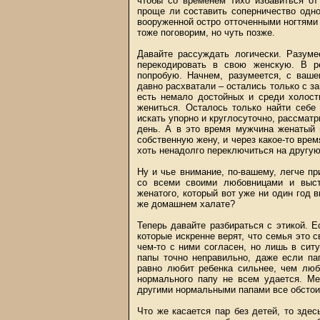
чтобы со временем тихо избавиться от
проще ли составить соперничество одн
вооруженной остро отточенными ногтями
тоже поговорим, но чуть позже.
Давайте рассуждать логически. Разуме
перекодировать в свою женскую. В р
попробую. Начнем, разумеется, с ваше
давно расхватали – остались только с з
есть немало достойных и среди холост
жениться. Осталось только найти себе
искать упорно и круглосуточно, рассматр
день. А в это время мужчина женатый 
собственную жену, и через какое-то врем
хоть ненадолго переключиться на другую
Ну и чье внимание, по-вашему, легче п
со всеми своими любовницами и выст
женатого, который вот уже ни один год 
же домашнем халате?
Теперь давайте разбираться с этикой. Е
которые искренне верят, что семья это с
чем-то с ними согласен, но лишь в сит
папы точно неправильно, даже если па
равно любит ребенка сильнее, чем лю
нормального папу не всем удается. Ме
другими нормальными папами все обстоит
Что же касается пар без детей, то здес