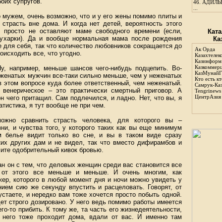
боих супругов.
46.
АДИЛЬБ
...
о мужем, очень возможно, что и у его жены помимо плиты и
страсть вне дома. И когда нет детей, вероятность этого
и просто не оставляют маме свободного времени (если,
Ката
 кухарки). Да и вообще нормальная мама после рождения
Ка
е для себя, так что количество любовников сокращается до
Ак Орда
оисходить все, что угодно.
Казахтелек
Казинформ
Казкоммер
, например, меньше шансов чего-нибудь подцепить. Во-
КазМунайГ
 женатых мужчин все-таки сильно меньше, чем у неженатых
Кто есть кт
в этом вопросе куда более ответственный, чем неженатый.
Самрук-Ка
 венерическое – это практически смертный приговор. А
Tengrinews
ЦентрАзия
н чего притащил. Сам подлечился, и ладно. Нет, что вы, я
атистика, я тут вообще не при чем.
можно сравнить страсть человека, для которого вы –
ни, и чувства того, у которого таких как вы еще минимум
 белье видит только во сне, и вы в таком виде сразу
ких других дам и не видел, так что вместо дифирамбов и
ите одобрительный кивок бровью.
н он с тем, что деловых женщин среди вас становится все
 от этого все меньше и меньше. И очень многим, как
жер, которого в любой момент дня и ночи можно увидеть у
нием сию же секунду впустить и расцеловать. Говорят, от
стаете, и нередко вам тоже хочется просто побыть одной.
ет строго дозировано. У него ведь помимо работы имеется
его-то прибить. К тому же, та часть его жизнедеятельности,
 него тоже проходит дома, вдали от вас. И именно там