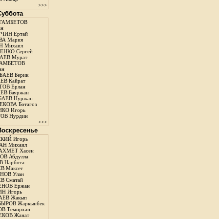
>>>
 Суббота
ГАМБЕТОВ
ан
ЧИН Ертай
ВА Мария
Н Михаил
ЕНКО Сергей
АЕВ Мурат
АМБЕТОВ
ан
АЕВ Берик
ЕВ Кайрат
ОВ Ерлан
ЕВ Бауржан
БАЕВ Нуржан
КОВА Ботагоз
КО Игорь
ОВ Нурдин
>>>
 Воскресенье
КИЙ Игорь
АН Михаил
АХМЕТ Хасен
В Абдулла
 Нарбота
В Максет
НОВ Улан
В Сматай
ЕНОВ Ержан
Н Игорь
АЕВ Жакып
ЫРОВ Жаркынбек
В Темирхан
КОВ Жанат