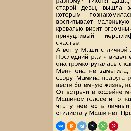
разному? Тихоня Даша,
старой девы, вышла з
которым познакомил
воспитывает маленькую
кроватью висит огромный
причудливый иерогл
счастье.
А вот у Маши с личной ж
Последний раз я видел е
она громко ругалась с к
Меня она не заметила,
ссору. Мамина подруга 
вести богемную жизнь, но
От встречи в кофейне м
Машином голосе и то, ка
что у нее есть личный 
стилиста у Маши нет. Про