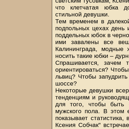
светским тусовкам, Ксени
что клетчатая юбка д
стильной девушки.
Тем временем в далеко
подпольных цехах день и
поддельных юбок в черно-
ими завалены все вещ
Калининграда, модные 
носить такие юбки – дур
Спрашивается, зачем 
ориентироваться? Чтобы 
львиц? Чтобы запудрить 
шоссе?
Некоторые девушки всер
тенденциям и руководящ
для того, чтобы быть 
мужского пола. В этом е
показывает статистика, 
Ксения Собчак" встречае