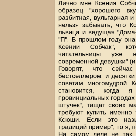
Лично мне Ксения Собча
образец "хорошего вк
разбитная, вульгарная и
нельзя забывать, что К
львица и ведущая "Дома-
"П". В прошлом году она
Ксении Собчак", ко
читательницы уже н
современной девушки" (им
Говорят, что сейча
бестселлером, и десятки
советам многомудрой 
становится, когда 
провинциальных городах
штучек", тащат своих 
требуют купить именно 
Ксюши. Если это назы
традиций пример", то я, 
На самом деле не так 