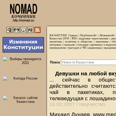
КАЗАХСТАН:
Самрук
|
Нурбанкгейт
|
Аблязовгейт
Казахстан-2050 |
RSS
|
кадровые перестановки
|
дни
аналитика
|
политика и общество
|
экономика
|
обо
интервью
|
скандалы
|
сенсации
|
криминал и корруп
империализм
|
трагедии и ЧП
|
акционеры
|
праздник
Поиск
Девушки на любой вк
... сейчас в общес
действительно считают
чай в пакетиках, па
телеведущая с лошадино
16.02.2007 /
творчество
Михаил Дунаев, www.medp