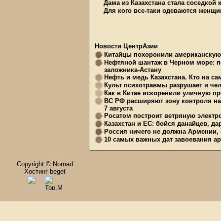
Дама из Казахстана стала соседкой
Для кого все-таки одеваются женщ
Новости ЦентрАзии
Китайцы похоронили американскую 
Нефтяной шантаж в Черном море: п
заложника-Астану
Нефть и медь Казахстана. Кто на с
Культ психотравмы разрушает и чел
Как в Китае искоренили уличную пр
ВС РФ расширяют зону контроля на 
7 августа
Росатом построит ветряную электр
Казахстан и ЕС: бойся данайцев, д
Россия ничего не должна Армении, 
10 самых важных дат завоевания ар
Copyright © Nomad
Хостинг beget