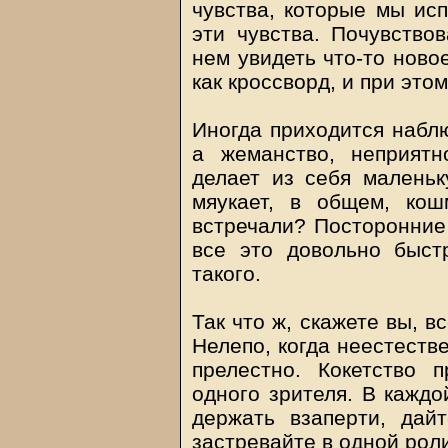
чувства, которые мы исп
эти чувства. Почувствов
нем увидеть что-то новое
как кроссворд, и при это
Иногда приходится наблю
а жеманство, неприят
делает из себя маленьк
мяукает, в общем, ко
встречали? Посторонние 
все это довольно быст
такого.
Так что ж, скажете вы, в
Нелепо, когда неестестве
прелестно. Кокетство 
одного зрителя. В каждо
держать взаперти, дай
застревайте в одной роли