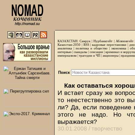
КАЗАХСТАН:
Самрук
|
Нурбанкгейт
|
Аблязовгейт
Казахстан-2050 |
RSS
|
кадровые перестановки
|
дни
аналитика
|
политика и общество
|
экономика
|
обо
интервью
|
скандалы
|
сенсации
|
криминал и корруп
империализм
|
трагедии и ЧП
|
акционеры
|
праздник
Поиск
Как оставаться хорош
И встает сразу же вопрос
то неестественно это выг
ли? Да, если поведение 
этого не надо. Но чт
выражается?
30.01.2008 /
творчество