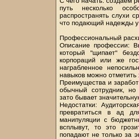
С чего начать: создаем р
путь несколько осо
распространять слухи ср
что подающий надежды у
Профессиональный расхи
Описание профессии: В
который "щипает" без
корпораций или же гос
награбленное непосиль
навыков можно отметить 
Преимущества и заработо
обычный сотрудник, но
зато бывает значительну
Недостатки: Аудиторск
превратиться в ад дл
манипуляции с бюджетн
всплывут, то это грози
попадают не только за э