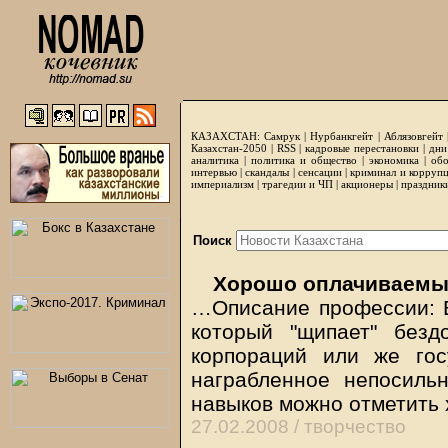
КАЗАХСТАН:
Самрук
|
Нурбанкгейт
|
Аблязовгейт
Казахстан-2050 |
RSS
|
кадровые перестановки
|
дни
аналитика
|
политика и общество
|
экономика
|
обо
интервью
|
скандалы
|
сенсации
|
криминал и корруп
империализм
|
трагедии и ЧП
|
акционеры
|
праздник
Поиск
Хорошо оплачиваемые
…Описание профессии: В
который "щипает" без
корпораций или же гос
награбленное непосиль
навыков можно отметить
27.02.2008 /
творчество