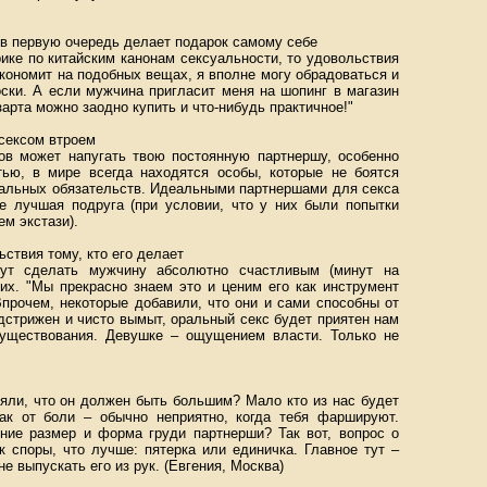
 в первую очередь делает подарок самому себе
ике по китайским канонам сексуальности, то удовольствия
экономит на подобных вещах, я вполне могу обрадоваться и
оски. А если мужчина пригласит меня на шопинг в магазин
арта можно заодно купить и что-нибудь практичное!"
сексом втроем
ов может напугать твою постоянную партнершу, особенно
ью, в мире всегда находятся особы, которые не боятся
ральных обязательств. Идеальными партнершами для секса
е лучшая подруга (при условии, что у них были попытки
ем экстази).
ствия тому, кто его делает
ут сделать мужчину абсолютно счастливым (минут на
них. "Мы прекрасно знаем это и ценим его как инструмент
Впрочем, некоторые добавили, что они и сами способны от
одстрижен и чисто вымыт, оральный секс будет приятен нам
существования. Девушке – ощущением власти. Только не
зяли, что он должен быть большим? Мало кто из нас будет
ак от боли – обычно неприятно, когда тебя фаршируют.
ение размер и форма груди партнерши? Так вот, вопрос о
к споры, что лучше: пятерка или единичка. Главное тут –
е выпускать его из рук. (Евгения, Москва)