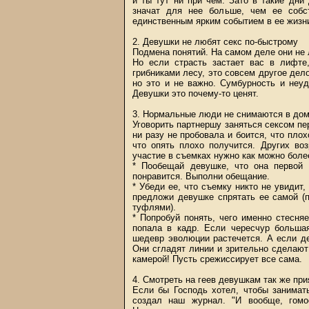
и ты тут ни при чем. Зато в такие дни
значат для нее больше, чем ее собс
единственным ярким событием в ее жизн
2. Девушки не любят секс по-быстрому
Подмена понятий. На самом деле они не л
Но если страсть застает вас в лифте
грибниками лесу, это совсем другое дело
но это и не важно. Сумбурность и неу
Девушки это почему-то ценят.
3. Нормальные люди не снимаются в до
Уговорить партнершу заняться сексом пе
ни разу не пробовала и боится, что плох
что опять плохо получится. Других воз
участие в съемках нужно как можно боле
* Пообещай девушке, что она первой 
понравится. Выполни обещание.
* Убеди ее, что съемку никто не увидит
предложи девушке спрятать ее самой (
туфлями).
* Попробуй понять, чего именно стесня
попала в кадр. Если чересчур больша
шедевр эволюции растечется. А если де
Они сгладят линии и зрительно сделают 
камерой! Пусть срежиссирует все сама.
4. Смотреть на геев девушкам так же при
Если бы Господь хотел, чтобы занимат
создал наш журнал. "И вообще, гомос