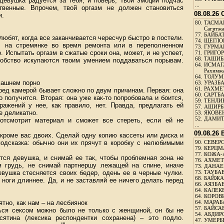
 девушка радуется за тебя, и поверь, твои эмоции подчас
...
твенные. Впрочем, твой оргазм не должен становиться
08.08.26
и.
80.
ТАСМА
Сагитж
77.
БАЙБАТ
юбят, когда все заканчивается чересчур быстро в постели.
74.
ЩЕГЛО
, на стремянке во время ремонта или в переполненном
73.
ГУРМА
. Испытать оргазм в сжатые сроки она, может, и не успеет,
71.
ГРИГОР
68.
ТАШИБ
добство искупаются твоим умением поддаваться порывам.
64.
ИСМАГ
Рахимж
64.
ТОЛУМБ
машнем порно
63.
УРАЗБА
61.
РАХМЕТ
ред камерой бывает сложно по двум причинам. Первая: она
60.
САРТБА
о получится. Вторая: она уже как-то попробовала и боится,
59.
ТЕНЛИ
ражений у нее, как правило, нет. Правда, предлагать ей
57.
АШИРБЕ
е деликатно.
53.
ЯКОВЕН
52.
ДАМИТ
отсмотрит материал и сможет все стереть, если ей не
...
09.08.26
, кроме вас двоих. Сделай одну копию кассеты или диска и
подсказка: обычно они их прячут в коробку с нелюбимыми
90.
СЕВЕРС
79.
КЕРЦМ
77.
КОЖА-
ется девушка, и снимай ее так, чтобы проблемная зона не
76.
АХМЕТО
я грудь, не снимай партнершу лежащей на спине, иначе
73.
ДАНАЕВ
вушка стесняется своих бедер, одень ее в черные чулки.
73.
ТАУБАЕ
68.
БАЙЖА
ноги длиннее. Да, и не заставляй ее ничего делать перед
66.
АЯЗБАЕ
64.
КАЛЕК
64.
КОРОВИ
ятно, как нам – на лесбиянок
64.
МАРАБ
57.
БАЙСАБ
ься сексом можно было не только с женщиной, он бы не
54.
АБДИРО
ятина (лексика респондентки сохранена) – это подло.
47.
УМЕРБЕ