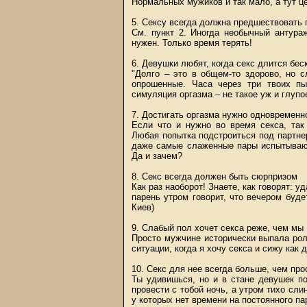
Нормальных мужиков и так мало, а тут ц
5. Сексу всегда должна предшествовать
См. пункт 2. Иногда необычный антура
нужен. Только время терять!
6. Девушки любят, когда секс длится бес
"Долго – это в общем-то здорово, но сл
опрошенные. Часа через три твоих п
симуляция оргазма – не такое уж и глупо
7. Достигать оргазма нужно одновременн
Если что и нужно во время секса, так
Любая попытка подстроиться под партн
даже самые слаженные пары испытывают
Да и зачем?
8. Секс всегда должен быть сюрпризом
Как раз наоборот! Знаете, как говорят: 
парень утром говорит, что вечером будет
Киев)
9. Слабый пол хочет секса реже, чем мы
Просто мужчине исторически выпала рол
ситуации, когда я хочу секса и сижу как 
10. Секс для нее всегда больше, чем про
Ты удивишься, но и в стане девушек по
провести с тобой ночь, а утром тихо сли
у которых нет времени на постоянного па