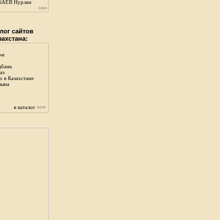
АЕВ Нурлан
>>>
лог сайтов
захстана:
ом
цбанк
аз
о в Казахстане
зына
в каталог >>>