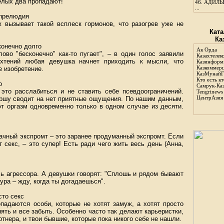
елых два пропадают!"
46.
АДИЛЬБ
...
 прелюдия
ж вызывает такой всплеск гормонов, что разогрев уже не
Ката
Ка
конечно долго
Ак Орда
ово "бесконечно" как-то пугает", – в один голос заявили
Казахтелек
ыхтений любая девушка начнет приходить к мысли, что
Казинформ
Казкоммер
е изобретение.
КазМунайГ
Кто есть кт
о
Самрук-Ка
 это расслабиться и не ставить себе псевдоограничений.
Tengrinews
ЦентрАзия
ершу сводит на нет приятные ощущения. По нашим данным,
 оргазм одновременно только в одном случае из десяти.
удачный экспромт – это заранее продуманный экспромт. Если
 секс, – это супер! Есть ради чего жить весь день (Анна,
ь агрессора. А девушки говорят: "Сплошь и рядом бывают
дура – жду, когда ты догадаешься".
сто секс
падаются особи, которые не хотят замуж, а хотят просто
нять и все забыть. Особенно часто так делают карьеристки,
ртнера, и твои бывшие, которые пока никого себе не нашли.