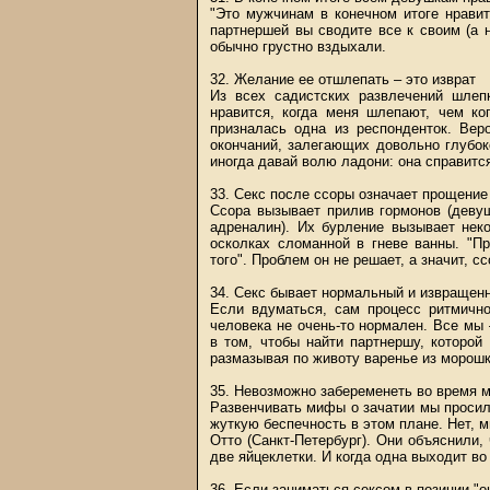
"Это мужчинам в конечном итоге нрави
партнершей вы сводите все к своим (а 
обычно грустно вздыхали.
32. Желание ее отшлепать – это изврат
Из всех садистских развлечений шлеп
нравится, когда меня шлепают, чем ко
призналась одна из респонденток. Вер
окончаний, залегающих довольно глубок
иногда давай волю ладони: она справится
33. Секс после ссоры означает прощение
Ссора вызывает прилив гормонов (девуш
адреналин). Их бурление вызывает нек
осколках сломанной в гневе ванны. "П
того". Проблем он не решает, а значит, с
34. Секс бывает нормальный и извращен
Если вдуматься, сам процесс ритмично
человека не очень-то нормален. Все мы
в том, чтобы найти партнершу, которой
размазывая по животу варенье из морошк
35. Невозможно забеременеть во время 
Развенчивать мифы о зачатии мы просили
жуткую беспечность в этом плане. Нет, 
Отто (Санкт-Петербург). Они объяснили,
две яйцеклетки. И когда одна выходит во
36. Если заниматься сексом в позиции "о