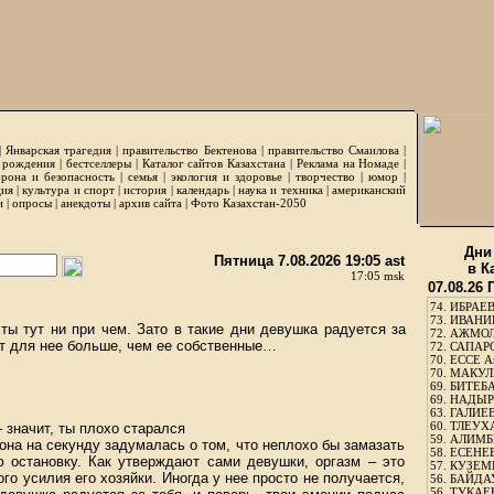
|
Январская трагедия
|
правительство Бектенова
|
правительство Смаилова
|
 рождения
|
бестселлеры
|
Каталог сайтов Казахстана
|
Реклама на Номаде
|
рона и безопасность
|
семья
|
экология и здоровье
|
творчество
|
юмор
|
ция
|
культура и спорт
|
история
|
календарь
|
наука и техника
|
американский
и
|
опросы
|
анекдоты
|
архив сайта
|
Фото Казахстан-2050
Дни
Пятница 7.08.2026 19:05 ast
в К
17:05 msk
07.08.26
74.
ИБРАЕВ
73.
ИВАНИЩ
ты тут ни при чем. Зато в такие дни девушка радуется за
72.
АЖМОЛ
чат для нее больше, чем ее собственные…
72.
САПАРО
70.
ЕССЕ А
70.
МАКУЛБ
69.
БИТЕБА
69.
НАДЫРБ
63.
ГАЛИЕВ
60.
ТЛЕУХА
 значит, ты плохо старался
59.
АЛИМБЕ
она на секунду задумалась о том, что неплохо бы замазать
58.
ЕСЕНЕЕ
ю остановку. Как утверждают сами девушки, оргазм – это
57.
КУЗЕМБ
ого усилия его хозяйки. Иногда у нее просто не получается,
56.
БАЙДАУ
56.
ТУКАЕВ