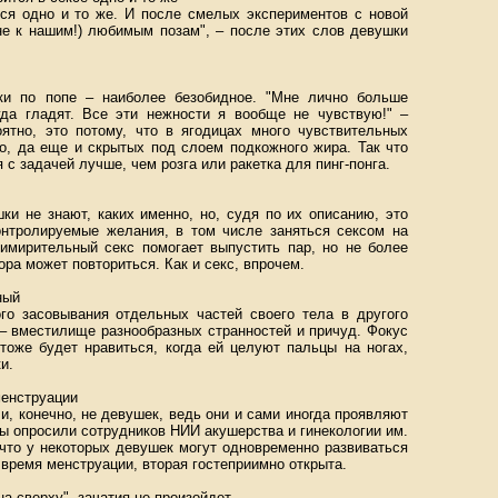
тся одно и то же. И после смелых экспериментов с новой
не к нашим!) любимым позам", – после этих слов девушки
ки по попе – наиболее безобидное. "Мне лично больше
гда гладят. Все эти нежности я вообще не чувствую!" –
оятно, это потому, что в ягодицах много чувствительных
о, да еще и скрытых под слоем подкожного жира. Так что
 с задачей лучше, чем розга или ракетка для пинг-понга.
ки не знают, каких именно, но, судя по их описанию, это
онтролируемые желания, в том числе заняться сексом на
римирительный секс помогает выпустить пар, но не более
сора может повториться. Как и секс, впрочем.
ный
го засовывания отдельных частей своего тела в другого
 – вместилище разнообразных странностей и причуд. Фокус
 тоже будет нравиться, когда ей целуют пальцы на ногах,
и.
менструации
, конечно, не девушек, ведь они и сами иногда проявляют
мы опросили сотрудников НИИ акушерства и гинекологии им.
 что у некоторых девушек могут одновременно развиваться
 время менструации, вторая гостеприимно открыта.
на сверху", зачатия не произойдет