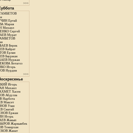
>>>
 Суббота
ГАМБЕТОВ
ан
ЧИН Ертай
ВА Мария
Н Михаил
ЕНКО Сергей
АЕВ Мурат
АМБЕТОВ
ан
АЕВ Берик
ЕВ Кайрат
ОВ Ерлан
ЕВ Бауржан
БАЕВ Нуржан
КОВА Ботагоз
КО Игорь
ОВ Нурдин
>>>
 Воскресенье
КИЙ Игорь
АН Михаил
АХМЕТ Хасен
В Абдулла
 Нарбота
В Максет
НОВ Улан
В Сматай
ЕНОВ Ержан
Н Игорь
АЕВ Жакып
ЫРОВ Жаркынбек
В Темирхан
КОВ Жанат