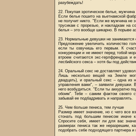
разубеждать!
22. Покупая эротическое белье, мужчина
Если белье пошито на вьетнамской фабр
не получит никто. "Если же мужчина не 
трусикам с прорезью, и накладкам на с
белья – это вообще шикарно. В порыве аз
23. Нормальные девушки не занимаются 
Предложение увеличить количество гол
если ты озвучишь его первым. К счаст
конкуренции и не имеют перед тобой мо
втроем считаются экс-герлфрендша и е
лесбийского секса – хотя бы под действи
24. Оральный секс не доставляет удоволь
Лишь несколько вещей на Земле мог
двадцать), и оральный секс – одна из 
управления вами", – заявили девушки. 
него возбудиться. "Если ты аккуратно п
обоим". Тебе – самим фактом своего 
забывай ее подбадривать и направлять.
25. Чем больше пениса, тем лучше
Размер имеет значение, но с чего все в
стонать под большим пенисом иначе к
Спросите себя, имеет ли для вас знач
размерах пениса так же неразрешим, ка
подобрать себе подходящего партнера и н