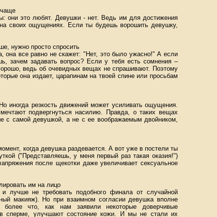
очаще
ы: они это любят. Девушки - нет. Ведь им для достижения
 на своих ощущениях. Если ты будешь ворошить девушку,
ше, нужно просто спросить
 она все равно не скажет: "Нет, это было ужасно!" А если
, зачем задавать вопрос? Если у тебя есть сомнения –
 хорошо, ведь об очевидных вещах не спрашивают. Поэтому
оторые она издает, царапинам на твоей спине или просьбам
 Но иногда резкость движений может усиливать ощущения.
 мечтают подвергнуться насилию. Правда, о таких вещах
ше с самой девушкой, а не с ее воображаемым двойником,
момент, когда девушка раздевается. А вот уже в постели ты
ткой ("Представляешь, у меня первый раз такая оказия!")
напряжения после щекотки даже увеличивает сексуальное
лировать им на лицо
, и лучше не требовать подобного финала от случайной
ный макияж). Но при взаимном согласии девушка вполне
 более что, как нам заявили некоторые доверчивые
 в сперме, улучшают состояние кожи. И мы не стали их