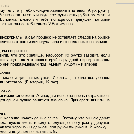
ельные
му телу, а у тебя сконцентрированы в штанах. А уж руки у
обенно если ты хоть иногда состругиваешь рубанком мозоли
Вспомни, много ли тебе попадалось девушек, которые
вствительнее тебя самого? Вот именно.
орножурналы, а сам процесс не оставляет следов на обивке
еличина строго индивидуальная и от пола никак не зависит.
, им неприятно
или, что это зрелище, наоборот, их жутко заводит, если
ого лица. Так что порепетируй пару дней перед зеркалом
что они подразумевали под "умным" лицом) – и вперед.
молча
м числе и для наших ушек. И сигнал, что мы все делаем
м экстазом! (Виктория, 19 лет)
юбовью
анимаются сексом. А иногда и вовсе не прочь потрахаться.
артнершей лучше заняться любовью. Прибереги цинизм на
ично
 желание начать день с секса – "потому что он нам дарит
равда, нужно иметь в виду следующее: по утрам у девушек
ак что хорошо бы держать под рукой лубрикант. И жвачку –
улся и не успел почистить зубы.