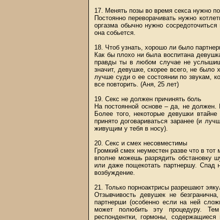
17. Менять позы во время секса нужно п
Постоянно переворачивать нужно котлет
оргазма обычно нужно сосредоточиться
она собьется.
18. Чтоб узнать, хорошо ли было партнер
Как бы плохо ни была воспитана девушка,
правды ты в любом случае не услышишь
значит, девушке, скорее всего, не было
лучше суди о ее состоянии по звукам, к
все повторить. (Аня, 25 лет)
19. Секс не должен причинять боль
На постоянной основе – да, не должен.
Более того, некоторые девушки втайне
принято договариваться заранее (и луч
живущим у тебя в носу).
20. Секс и смех несовместимы
Громкий смех неуместен разве что в тот 
вполне можешь разрядить обстановку шу
или даже пощекотать партнершу. Спад 
возбуждение.
21. Только порноактрисы разрешают эяку
Отзывчивость девушек не безгранична
партнерши (особенно если на ней слож
может полюбить эту процедуру. Тем
респондентки, гормоны, содержащиеся