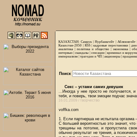
КАЗАХСТАН:
Самрук
|
Нурбанкгейт
|
Аблязовгейт
Казахстан-2050 |
RSS
|
кадровые перестановки
|
дни
аналитика
|
политика и общество
|
экономика
|
обо
интервью
|
скандалы
|
сенсации
|
криминал и корруп
империализм
|
трагедии и ЧП
|
акционеры
|
праздник
Поиск
Секс – устами самих девушек
…Иногда у нее просто не получается, и 
тебя, и поверь, твои эмоции подчас зна
16.01.2009 /
творчество
voffka.com
1. Если партнерша не испытала оргазма –
С большей вероятностью это значит, что 
трещины на потолке, и пропустила сво
обычно результат не трения, а психическ