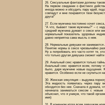
26. Сексуальные фантазии должны таковы
На первом свидании о фистинге действ
иногда можно и обсудить пару идей, под
совпадут и мне понравятся твои безумс
друга!"
27. Если мужчина постоянно хочет секса,
"А что, бывают такие мужчины?" – с над
средний мужчина думает о сексе или ве
нормальный показатель здоровых индив
давно неприятна сама мысль о нем.
28. Нормальные девушки не занимаются 
Понятие нормы в сексе чрезвычайно разм
Ну а попробовать его часто хотят те, кт
что только другая девушка сможет найти
29. Анальный секс нравится только тайн
Анальный секс нравится всем, потому ч
было, даря мужчине новые ощущения. К
нравится. Особенно если не скупиться н
30. Женская эякуляция – выдумка порно
Эта жидкость появилась через пару м
обходится без нее. Сначала я думала, чт
начинала заниматься сексом с новым 
объяснил, что я уникум, что такой оргаз
имя)
31. В конечном итоге всем девушкам нрав