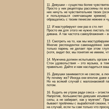
11. Девушки – существа более чувствит
Просто у них рецепторы рассеяны по все
них ничуть не чувствительнее твоих (ос
и пользуешься смягчающим кремом). 
обращались с твоим пенисом нежнее и чу
12. И мастурбируют они раз в сто лет
Просто им для этого не нужно листать п
дивана. А так частота самоублажения – в
13. Смотреть на то, как мы мастурбируем
Многие респондентки самонадеянно заяв
только парень не делает при этом глуп
(хотя, видит бог, мы понятия не имеем, 
14. Мужчина должен испытывать оргазм 
Стон удовольствия – это музыка, в то
правильно. Дайте и нам насладиться ваши
15. Девушки занимаются не сексом, а л
Ну почему же? Иногда они вполне даже з
Но на всякий случай с малознакомой п
потом.
16. Будить ее утром ради секса – эгоист
Напротив, большинство девушек изъявили
силы, а не забирает, как у мужчин". П
бывают проблемы с выработкой смазки, т
на случай, если ты сам только что просн