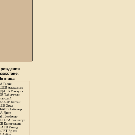
 рождения
азахстане:
 Пятница
А Галия
ЕВ Александр
ДАЕВ Магауия
В Табылгали
натолий
ЕКОВ Баглан
ЕВ Орал
АЕВ Акбатыр
А Дина
Н Бекболат
ТОВА Бахшагул
В Каиргельды
АЕВ Рашид
ЛЕТ Ерлан
 Акбар