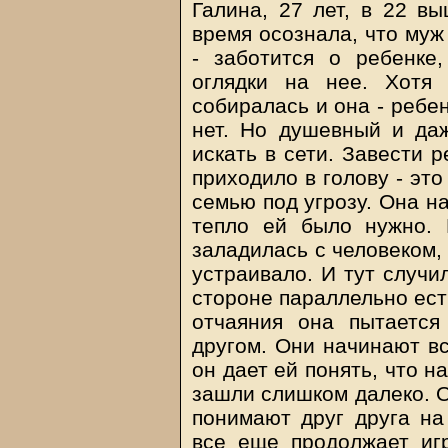
Галина, 27 лет, в 22 вы
время осознала, что муж
- заботится о ребенке
оглядки на нее. Хотя
собиралась и она - ребе
нет. Но душевный и даж
искать в сети. Завести 
приходило в голову - эт
семью под угрозу. Она н
тепло ей было нужно. 
заладилась с человеком, 
устраивало. И тут случил
стороне параллельно есть
отчаяния она пытается
другом. Они начинают вс
он дает ей понять, что на
зашли слишком далеко. О
понимают друг друга на
все еще продолжает иг