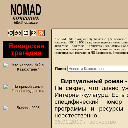
КАЗАХСТАН:
Самрук
|
Нурбанкгейт
|
Аблязовгейт
Казахстан-2050 |
RSS
|
кадровые перестановки
|
дни
аналитика
|
политика и общество
|
экономика
|
обо
интервью
|
скандалы
|
сенсации
|
криминал и корруп
империализм
|
трагедии и ЧП
|
акционеры
|
праздник
Поиск
Виртуальный роман -
Не секрет, что давно у
Интернет-культура. Есть
специфический юмор
программы и ресурсы.
неестественно…
05.01.2010 /
творчество