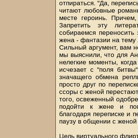
отпираться. "Да, перепи
читают любовные романы
месте героинь. Причем
Запретить эту лите
собираемся переносить э
жена - фантазии на тему
Сильный аргумент, вам н
мы выяснили, что для Ан
нелегкие моменты, когда
исчезает с "поля битвы
значащего обмена репл
просто друг по переписк
ссоры с женой перестают
того, освеженный одобре
подойти к жене и по
благодаря переписке и п
паузу в общении с женой
Цель виртуального флир