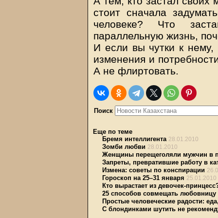
А тем, кто застал своих
стоит сначала задумать
человеке? Что заста
параллельную жизнь, поч
И если вы чутки к нему,
изменения и потребности
А не флиртовать.
Поиск
Еще по теме
Бремя интеллигента
28.01.2010
Зомби любви
28.01.2010
Женщины перещеголяли мужчин в п
Запреты, превратившие работу в ка
Измена: советы по конспирации
26.
Гороскоп на 25–31 января
25.01.2010
Кто вырастает из девочек-принцесс
25 способов совмещать любовницу 
Простые человеческие радости: еда
С блондинками шутить не рекоменд