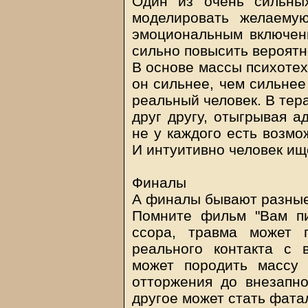
Один из очень сильных
моделировать желаему
эмоциональным включен
сильно повысить вероятн
В основе массы психотех
он сильнее, чем сильнее
реальный человек. В тер
друг другу, отыгрывая а
не у каждого есть возмо
И интуитивно человек ище
Финалы
А финалы бывают разные
Помните фильм "Вам пис
ссора, травма может п
реального контакта с 
может породить массу 
отторжения до внезапн
другое может стать фата