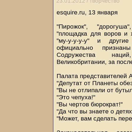
23.01.2012 /
творчество
esquire.ru, 13 января
"Пирожок", "дорогуша"
"площадка для воров и ж
"му-у-у-у-у" и друг
официально признан
Содружества наций
Великобритании, за посл
Палата представителей 
"Депутат от Планеты обе
"Вы не отлипали от бутыл
"Это чепуха!"
"Вы чертов бюрократ!"
"Да что вы знаете о детях
"Может, вам сделать пере