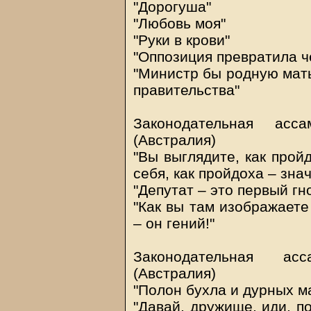
"Дорогуша"
"Любовь моя"
"Руки в крови"
"Оппозиция превратила ч
"Министр бы родную мать
правительства"
Законодательная ас
(Австралия)
"Вы выглядите, как пройд
себя, как пройдоха – знач
"Депутат – это первый гн
"Как вы там изображаете
– он гений!"
Законодательная ас
(Австралия)
"Полон бухла и дурных м
"Давай, дружище, иди, по