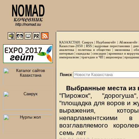
КАЗАХСТАН:
Самрук
|
Нурбанкгейт
|
Аблязовгейт
Казахстан-2050 |
RSS
|
кадровые перестановки
|
дни
аналитика
|
политика и общество
|
экономика
|
обо
интервью
|
скандалы
|
сенсации
|
криминал и корруп
империализм
|
трагедии и ЧП
|
акционеры
|
праздник
Поиск
Выбранные места из 
"Пирожок", "дорогуша"
"площадка для воров и жул
выражения, кото
непарламентскими в
возглавляемого короле
семь лет