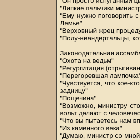
"Он просто испуганный ц
"Липкие пальчики минист
"Ему нужно поговорить с
Лемье"
"Верховный жрец процеду
"Полу-неандертальцы, ко
Законодательная ассамб
"Охота на ведьм"
"Регургитация (отрыгиван
"Перегоревшая лампочка
"Чувствуется, что кое-к
задницу"
"Пощечина"
"Возможно, министру сто
вольт делают с человече
"Что вы пытаетесь нам в
"Из каменного века"
"Думаю, министр со мной 