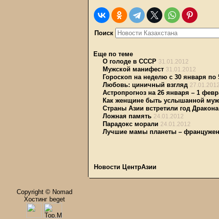
Поиск
Еще по теме
О голоде в СССР
31.01.2012
Мужской манифест
31.01.2012
Гороскоп на неделю с 30 января по 
Любовь: циничный взгляд
27.01.201
Астропрогноз на 26 января – 1 фев
Как женщине быть услышанной му
Страны Азии встретили год Дракона
Ложная память
24.01.2012
Парадокс морали
24.01.2012
Лучшие мамы планеты – француже
Новости ЦентрАзии
Copyright © Nomad
Хостинг beget