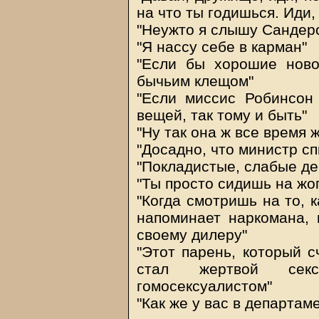
на что ты годишься. Иди,
"Неужто я слышу Сандерс
"Я нассу себе в карман"
"Если бы хорошие нов
бычьим клещом"
"Если миссис Робинсон 
вещей, так тому и быть"
"Ну так она ж все время ж
"Досадно, что министр сп
"Покладистые, слабые де
"Ты просто сидишь на жо
"Когда смотришь на то, к
напоминает наркомана, 
своему дилеру"
"Этот парень, который с
стал жертвой сексу
гомосексуалистом"
"Как же у вас в департам