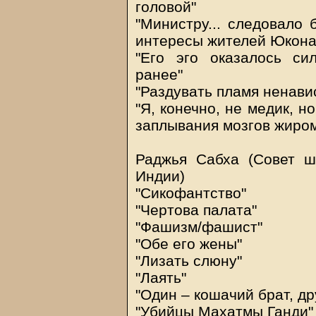
головой"
"Министру... следовало 
интересы жителей Юкона
"Его эго оказалось си
ранее"
"Раздувать пламя ненави
"Я, конечно, не медик, н
заплывания мозгов жиро
Раджья Сабха (Совет ш
Индии)
"Сикофантство"
"Чертова палата"
"Фашизм/фашист"
"Обе его жены"
"Лизать слюну"
"Лаять"
"Один – кошачий брат, др
"Убийцы Махатмы Ганди"