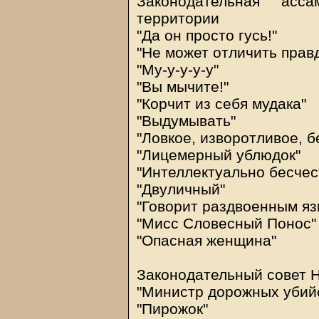
Законодательная асса
территории
"Да он просто гусь!"
"Не может отличить правд
"Му-у-у-у-у"
"Вы мычите!"
"Корчит из себя мудака"
"Выдумывать"
"Ловкое, изворотливое, 
"Лицемерный ублюдок"
"Интеллектуально бесчес
"Двуличный"
"Говорит раздвоенным яз
"Мисс Словесный Понос"
"Опасная женщина"
Законодательный совет Н
"Министр дорожных убий
"Пирожок"