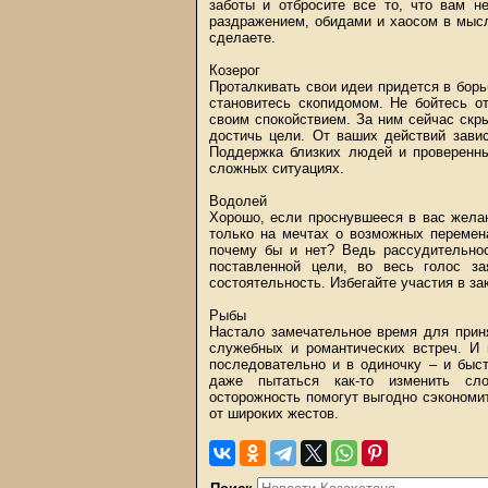
заботы и отбросите все то, что вам н
раздражением, обидами и хаосом в мысля
сделаете.
Козерог
Проталкивать свои идеи придется в бор
становитесь скопидомом. Не бойтесь от
своим спокойствием. За ним сейчас скр
достичь цели. От ваших действий зави
Поддержка близких людей и проверенн
сложных ситуациях.
Водолей
Хорошо, если проснувшееся в вас жела
только на мечтах о возможных перемен
почему бы и нет? Ведь рассудительнос
поставленной цели, во весь голос з
состоятельность. Избегайте участия в з
Рыбы
Настало замечательное время для прин
служебных и романтических встреч. И 
последовательно и в одиночку – и быс
даже пытаться как-то изменить сл
осторожность помогут выгодно сэкономит
от широких жестов.