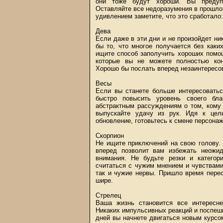
они тоже будут хороши. Вы предупр
Оставляйте все недоразумения в прошло
удивлением заметите, что это сработало:
Дева
Если даже в эти дни и не произойдет ни
бы то, что многое получается без каки
ищите способ заполучить хороших помощ
которые вы не можете полностью конт
Хорошо бы послать вперед незаинтересо
Весы
Если вы станете больше интересоватьс
быстро повысить уровень своего бла
абстрактным рассуждениям о том, кому 
выпускайте удачу из рук. Идя к цел
обновление, готовьтесь к смене персона
Скорпион
Не ищите приключений на свою голову. 
вперед позволит вам избежать неожид
внимания. Не будьте резки и категор
считаться с чужим мнением и чувствами,
так и чужие нервы. Пришло время пере
шире.
Стрелец
Ваша жизнь становится все интересне
Никаких импульсивных реакций и поспешн
дней вы начнете двигаться новым курсо