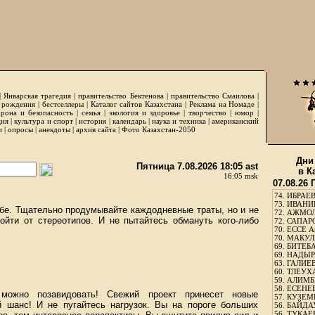
|
Январская трагедия
|
правительство Бектенова
|
правительство Смаилова
|
 рождения
|
бестселлеры
|
Каталог сайтов Казахстана
|
Реклама на Номаде
|
рона и безопасность
|
семья
|
экология и здоровье
|
творчество
|
юмор
|
ция
|
культура и спорт
|
история
|
календарь
|
наука и техника
|
американский
и
|
опросы
|
анекдоты
|
архив сайта
|
Фото Казахстан-2050
Дни
Пятница 7.08.2026 18:05 ast
в К
16:05 msk
07.08.26
74.
ИБРАЕВ
73.
ИВАНИЩ
ьбе. Тщательно продумывайте каждодневные траты, но и не
72.
АЖМОЛ
ойти от стереотипов. И не пытайтесь обмануть кого-либо
72.
САПАРО
70.
ЕССЕ А
70.
МАКУЛБ
69.
БИТЕБА
69.
НАДЫРБ
63.
ГАЛИЕВ
60.
ТЛЕУХА
59.
АЛИМБЕ
58.
ЕСЕНЕЕ
можно позавидовать! Свежий проект принесет новые
57.
КУЗЕМБ
й шанс! И не пугайтесь нагрузок. Вы на пороге больших
56.
БАЙДАУ
56.
ТУКАЕВ