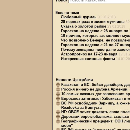
Поиск
Еще по теме
Любовный дурман
31.01.2013
29 первых раза в жизни мужчины
30
Сказка о золотой рыбке
29.01.2013
Гороскоп на неделю с 28 января по 
10 причин, которые заставляют му
Что позволено Венере, не позволен
Гороскоп на неделю с 21 по 27 янва
Почему женщины никогда не завою
Астропрогноз на 17-23 января
17.01.
Интересные книжные факты
14.01.2
Новости ЦентрАзии
Казахстан и ЕС: бойся данайцев, д
Россия ничего не должна Армении, 
10 самых важных дат завоевания ар
Евросоюз затягивает Узбекистан в 
ВС РФ освободили Зарницу, а южне
Readovka за 6 августа
НГ: ОБСЕ хочет доказать свою поле
Дорогами евроглобализма: сколько 
Географический прецедент: ООН ли
моря"
ВС РФ сжимают "полукотел" на сев