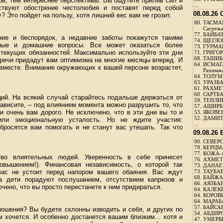
ов, тем интереснее перспективы. Вы ощутите прилив сил и
...
ствуют обострение честолюбия и поставят перед собой
08.08.26
? Это пойдет на пользу, хотя лишний вес вам не грозит.
80.
ТАСМА
Сагитж
77.
БАЙБАТ
ие и беспорядок, а недавние заботы покажутся такими
74.
ЩЕГЛО
ные и домашние вопросы. Все может оказаться более
73.
ГУРМА
 текущих обязанностей. Максимально используйте эти дни
71.
ГРИГОР
68.
ТАШИБ
речи придадут вам оптимизма на многие месяцы вперед. И
64.
ИСМАГ
 вместе. Внимание окружающих к вашей персоне возрастет,
Рахимж
64.
ТОЛУМБ
63.
УРАЗБА
61.
РАХМЕТ
60.
САРТБА
ций. На всякий случай старайтесь подальше держаться от
59.
ТЕНЛИ
зависите, – под влиянием момента можно разрушить то, что
57.
АШИРБЕ
и очень вам дорого. Не исключено, что в эти дни вы то и
53.
ЯКОВЕН
52.
ДАМИТ
ли эмоциональную усталость. Но не ждите участия:
...
росятся вам помогать и не станут вас утешать. Так что
09.08.26
90.
СЕВЕРС
79.
КЕРЦМ
77.
КОЖА-
тво влиятельных людей. Уверенность в себе принесет
76.
АХМЕТО
овышением!). Финансовая независимость, о которой так
73.
ДАНАЕВ
час не устоит перед напором вашего обаяния. Вас ждут
73.
ТАУБАЕ
68.
БАЙЖА
а дети порадуют послушанием, отсутствием капризов и
66.
АЯЗБАЕ
чено, что вы просто перестанете к ним придираться.
64.
КАЛЕК
64.
КОРОВИ
64.
МАРАБ
57.
БАЙСАБ
ношения? Вы будете склонны изводить и себя, и других по
54.
АБДИРО
ам хочется. И особенно достанется вашим близким... хотя и
47.
УМЕРБЕ