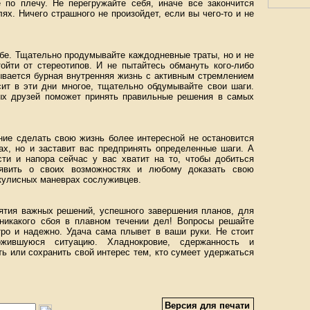
е по плечу. Не перегружайте себя, иначе все закончится
х. Ничего страшного не произойдет, если вы чего-то и не
ьбе. Тщательно продумывайте каждодневные траты, но и не
ойти от стереотипов. И не пытайтесь обмануть кого-либо
ывается бурная внутренняя жизнь с активным стремлением
сит в эти дни многое, тщательно обдумывайте свои шаги.
ых друзей поможет принять правильные решения в самых
ние сделать свою жизнь более интересной не остановится
ах, но и заставит вас предпринять определенные шаги. А
ти и напора сейчас у вас хватит на то, чтобы добиться
аявить о своих возможностях и любому доказать свою
акулисных маневрах сослуживцев.
ятия важных решений, успешного завершения планов, для
никакого сбоя в плавном течении дел! Вопросы решайте
тро и надежно. Удача сама плывет в ваши руки. Не стоит
ожившуюся ситуацию. Хладнокровие, сдержанность и
ь или сохранить свой интерес тем, кто сумеет удержаться
Версия для печати