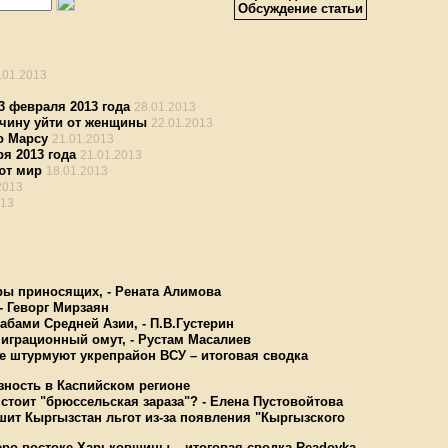
Обсуждение статьи
.01.2013
3 февраля 2013 года
28.01.2013
жчину уйти от женщины
22.01.2013
о Марсу
21.01.2013
ря 2013 года
21.01.2013
ют мир
18.01.2013
2013
013
ары приносящих, - Рената Алимова
- Геворг Мирзаян
абами Средней Азии, - П.В.Густерин
миграционный омут, - Рустам Масалиев
е штурмуют укрепрайон ВСУ – итоговая сводка
зность в Каспийском регионе
стоит "брюссельская зараза"? - Елена Пустовойтова
шит Кыргызстан льгот из-за появления "Кыргызского
еро-востоке Харьковщины – итоговая сводка Readovka