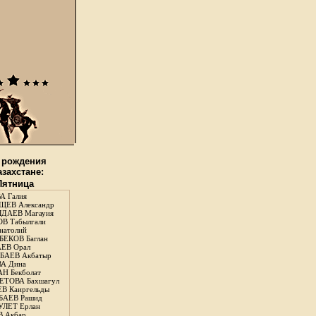
 рождения
азахстане:
 Пятница
А Галия
ЕВ Александр
ДАЕВ Магауия
В Табылгали
натолий
ЕКОВ Баглан
ЕВ Орал
АЕВ Акбатыр
А Дина
Н Бекболат
ТОВА Бахшагул
В Каиргельды
АЕВ Рашид
ЛЕТ Ерлан
 Акбар