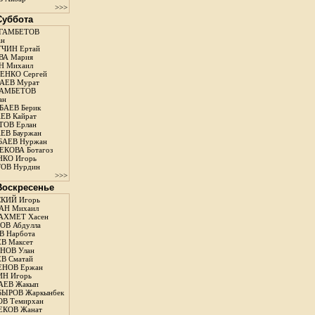
>>>
 Суббота
ГАМБЕТОВ
ан
ЧИН Ертай
ВА Мария
Н Михаил
ЕНКО Сергей
АЕВ Мурат
АМБЕТОВ
ан
АЕВ Берик
ЕВ Кайрат
ОВ Ерлан
ЕВ Бауржан
БАЕВ Нуржан
КОВА Ботагоз
КО Игорь
ОВ Нурдин
>>>
 Воскресенье
КИЙ Игорь
АН Михаил
АХМЕТ Хасен
В Абдулла
 Нарбота
В Максет
НОВ Улан
В Сматай
ЕНОВ Ержан
Н Игорь
АЕВ Жакып
ЫРОВ Жаркынбек
В Темирхан
КОВ Жанат