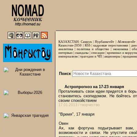
КАЗАХСТАН:
Самрук
|
Нурбанкгейт
|
Аблязовгейт
Казахстан-2050 |
RSS
|
кадровые перестановки
|
дни
аналитика
|
политика и общество
|
экономика
|
обо
интервью
|
скандалы
|
сенсации
|
криминал и корруп
империализм
|
трагедии и ЧП
|
акционеры
|
праздник
Поиск
Астропрогноз на 17-23 января
Проталкивать свои идеи придется в бор
становитесь скопидомом. Не бойтесь от
своим спокойствием
17.01.2013 /
творчество
"Время"
, 17 января
Овен
Ах, как фортуна подыгрывает вам, 
возможности и связи. Не упустите сво