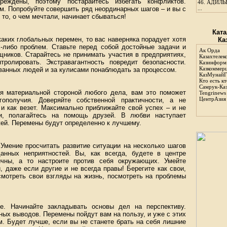
еждены, поэтому постарайтесь избегать конфликтов.
46.
АДИЛЬБ
м. Попробуйте совершить ряд неординарных шагов – и вы с
...
 то, о чем мечтали, начинает сбываться!
Ката
каких глобальных перемен, то вас наверняка порадует хотя
Ка
х-либо проблем. Ставьте перед собой достойные задачи и
Ак Орда
ников. Старайтесь не принимать участия в предприятиях,
Казахтелек
ролировать. Экстравагантность повредит безопасности.
Казинформ
Казкоммер
ванных людей и за кулисами понаблюдать за процессом.
КазМунайГ
Кто есть кт
Самрук-Ка
я материальной стороной любого дела, вам это поможет
Tengrinews
ЦентрАзия
гополучия. Доверяйте собственной практичности, а не
и как везет. Максимально приближайте свой успех – и не
и, полагайтесь на помощь друзей. В любви наступает
жей. Перемены будут определенно к лучшему.
Умение просчитать развитие ситуации на несколько шагов
анных неприятностей. Вы, как всегда, будете в центре
ичны, а то настроите против себя окружающих. Умейте
 даже если другие и не всегда правы! Берегите как свои,
смотреть свои взгляды на жизнь, посмотреть на проблемы
е. Начинайте закладывать основы дел на перспективу.
ых выводов. Перемены пойдут вам на пользу, и уже с этих
м. Будет лучше, если вы не станете брать на себя лишние