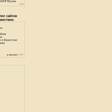
АЕВ Нурлан
>>>
лог сайтов
захстана:
ом
цбанк
аз
о в Казахстане
зына
в каталог >>>