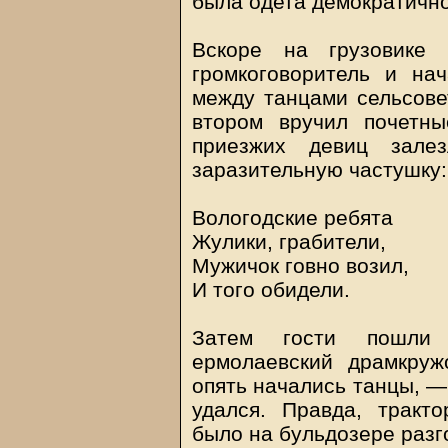
была одета демократично
Вскоре на грузовике 
громкоговоритель и на
между танцами сельсовет
втором вручил почетн
приезжих девиц зале
заразительную частушку:
Вологодские ребята
Жулики, грабители,
Мужичок говно возил,
И того обидели.
Затем гости пошли 
ермолаевский драмкруж
опять начались танцы, —
удался. Правда, тракт
было на бульдозере разго