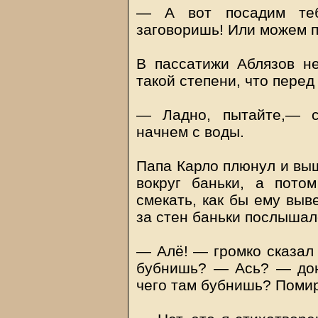
— А вот посадим теб
заговоришь! Или можем 
В пассатижи Аблязов не
такой степени, что перед
— Ладно, пытайте,— с
начнем с воды.
Папа Карло плюнул и выш
вокруг баньки, а пото
смекать, как бы ему выв
за стен баньки послышал
— Алё! — громко сказал 
бубнишь? — Ась? — дон
чего там бубнишь? Помир