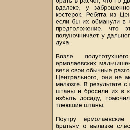
брать в расчет, что по 
вдалеке, у заброшенн
костерок. Ребята из Це
если бы их обманули в 
предположение, что э
полуночничает у дальнег
духа.
Возле полупотухшег
ермолаевских мальчишек
вели свои обычные разго
Центрального, они не м
мелюзге. В результате с
штаны и бросили их в ко
избыть досаду, помочил
тлеюшие штаны.
Поутру ермолаевские
братьям о вылазке сле