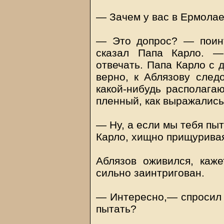
— Зачем у вас в Ермолае
— Это допрос? — поин
сказал Папа Карло. —
отвечать. Папа Карло с д
верно, к Аблязову след
какой-нибудь располага
пленный, как выражались
— Ну, а если мы тебя пыт
Карло, хищно прищуривая
Аблязов оживился, каж
сильно заинтригован.
— Интересно,— спросил 
пытать?