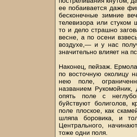
постреливания кнутом, д
ее побаивается даже фи
бесконечные зимние ве
телевизора или стуком 
то и дело страшно загов
весне, а по осени взвес
воздухе,— и у нас полу
значительно влияет на п
Наконец, пейзаж. Ермола
по восточную околицу н
нею поле, ограничен
названием Рукомойник, 
опять поле с неглубо
буйствуют болиголов, к
поле плоское, как скаме
шляпа боровика, и тол
Центрального, начинаю
тоже одни поля.