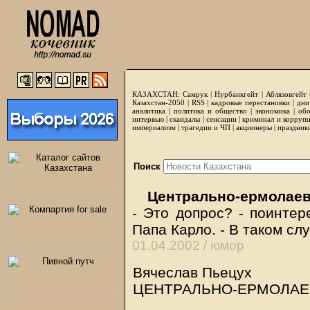
КАЗАХСТАН:
Самрук
|
Нурбанкгейт
|
Аблязовгейт
Казахстан-2050 |
RSS
|
кадровые перестановки
|
дни
аналитика
|
политика и общество
|
экономика
|
обо
интервью
|
скандалы
|
сенсации
|
криминал и корруп
империализм
|
трагедии и ЧП
|
акционеры
|
праздник
Поиск
Центрально-ермолаев
- Это допрос? - поинтер
Папа Карло. - В таком сл
01.04.2002 /
юмор
Вячеслав Пьецух
ЦЕНТРАЛЬНО-ЕРМОЛАЕ