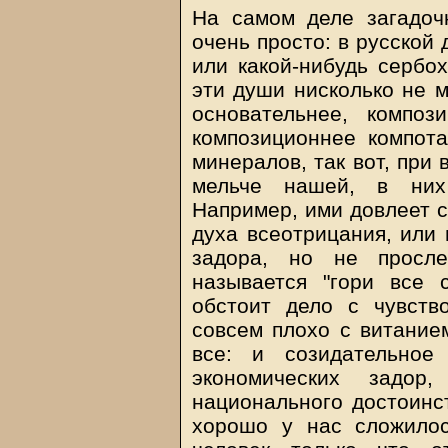
На самом деле загадоч
очень просто: в русской
или какой-нибудь сербох
эти души нисколько не м
основательнее, композ
композиционнее компота
минералов, так вот, при 
мельче нашей, в них 
Например, ими довлеет с
духа всеотрицания, или 
задора, но не просле
называется "гори все 
обстоит дело с чувств
совсем плохо с витанием
все: и созидательное
экономических задо
национального достоинст
хорошо у нас сложилос