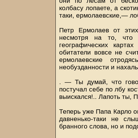
они по лесам от беско
колбасу лопаете, а скоти
таки, ермолаевские,— ло
Петр Ермолаев от этих
несмотря на то, что
географических картах 
обитатели вовсе не счит
ермолаевские отродя
необузданности и нахаль
. — Ты думай, что гов
постучал себе по лбу ко
выискался!.. Лапоть ты, 
Теперь уже Папа Карло оц
давненько-таки не сл
бранного слова, но и по