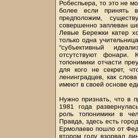
Робеспьера, то это не м
более если принять в
предположим, сущест
совершенно заплеван шел
Левые Бережки катер х
только одна учительница
"субъективный идеа
отсутствуют фонари. 
топонимики отчасти преу
для кого не секрет, ч
ленинградцев, как слова
имеют в своей основе ед
Нужно признать, что в п
1981 года развернулас
роль топонимики в чел
Правда, здесь есть горо
Ермолаево пошло от Фед
втором году взорвал ди