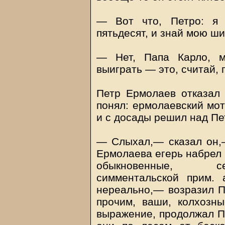
— Вот что, Петро: я 
пятьдесят, и знай мою ш
— Нет, Папа Карло, м
выиграть — это, считай, 
Петр Ермолаев отказал 
понял: ермолаевский мот
и с досады решил над Пе
— Слыхал,— сказал он,—
Ермолаева егерь набрел 
обыкновенные, сен
симментальской прим. 
нереально,— возразил П
прочим, ваши, колхозн
выражение, продолжал Па