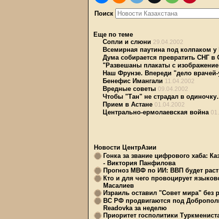
Поиск
Еще по теме
Сопли и слюни
29.04.2002
Всемирная паутина под колпаком у
Дума собирается превратить СНГ в
"Развешаны плакаты с изображение
Наш Фрунзе. Впереди "дело врачей-
Бенефис Имангали
11.04.2002
Вредные советы
09.04.2002
Чтобы "Тан" не страдал в одиночк
Прием в Астане
01.04.2002
Центрально-ермолаевская война
01
Новости ЦентрАзии
Гонка за звание цифрового хаба: Ка
- Виктория Панфилова
Прогноз МВФ по ИИ: ВВП будет расти
Кто и для чего провоцирует языков
Масалиев
Израиль оставил "Совет мира" без 
ВС РФ продвигаются под Доброполь
Readovka за неделю
Приоритет госполитики Туркменист