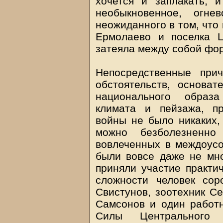
хочется и заплакать, и
необыкновенное, огне
неожиданного в том, что
Ермолаево и поселка 
затеяла между собой фо
Непосредственные при
обстоятельств, основа
национального образ
климата и пейзажа, п
войны не было никаких,
можно безболезненно
вовлеченных в междоусоб
были вовсе даже не мно
приняли участие практи
сложности человек сор
Свистунов, зоотехник Се
Самсонов и один работн
Силы Центрального в