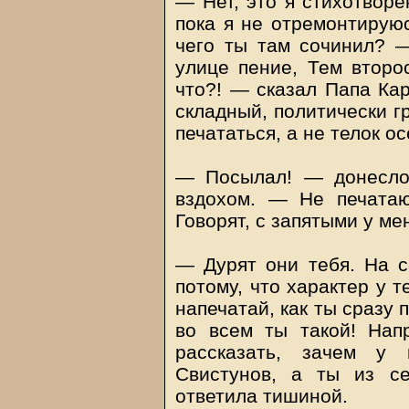
— Нет, это я стихотворе
пока я не отремонтируюс
чего ты там сочинил? 
улице пение, Тем второ
что?! — сказал Папа Кар
складный, политически г
печататься, а не телок о
— Посылал! — донесло
вздохом. — Не печатаю
Говорят, с запятыми у ме
— Дурят они тебя. На с
потому, что характер у т
напечатай, как ты сразу
во всем ты такой! Напр
рассказать, зачем у 
Свистунов, а ты из с
ответила тишиной.