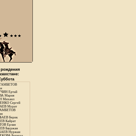
 рождения
азахстане:
 Суббота
ГАМБЕТОВ
ан
ЧИН Ертай
ВА Мария
Н Михаил
ЕНКО Сергей
АЕВ Мурат
АМБЕТОВ
ан
АЕВ Берик
ЕВ Кайрат
ОВ Ерлан
ЕВ Бауржан
БАЕВ Нуржан
КОВА Ботагоз