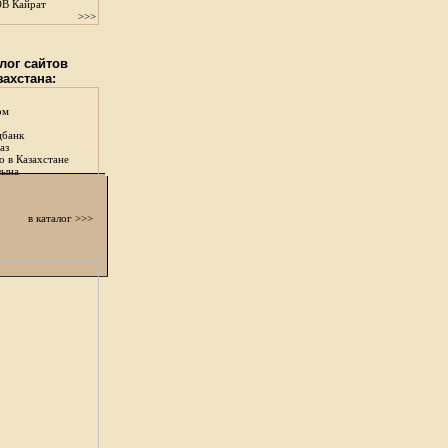
В Кайрат
>>>
лог сайтов
захстана:
ом
цбанк
аз
о в Казахстане
зына
в каталог >>>