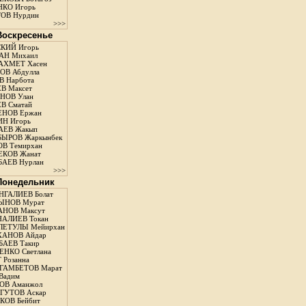
КО Игорь
ОВ Нурдин
>>>
 Воскресенье
КИЙ Игорь
АН Михаил
АХМЕТ Хасен
В Абдулла
 Нарбота
В Максет
НОВ Улан
В Сматай
ЕНОВ Ержан
Н Игорь
АЕВ Жакып
ЫРОВ Жаркынбек
В Темирхан
КОВ Жанат
АЕВ Нурлан
>>>
 Понедельник
ГАЛИЕВ Болат
ЫНОВ Мурат
НОВ Максут
АЛИЕВ Токан
ЛЕТУЛЫ Мейирхан
ХАНОВ Айдар
АЕВ Такир
ЕНКО Светлана
 Розанна
ГАМБЕТОВ Марат
Вадим
ОВ Аманжол
ГУТОВ Аскар
ОВ Бейбит