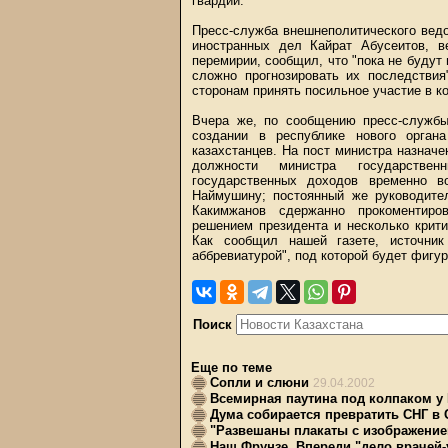
гвардии.
Пресс-служба внешнеполитического ведо
иностранных дел Кайрат Абусеитов, в
перемирии, сообщил, что "пока не будут
сложно прогнозировать их последствия
сторонам принять посильное участие в к
Вчера же, по сообщению пресс-службы
создании в республике нового орган
казахстанцев. На пост министра назнач
должности министра государствен
государственных доходов временно в
Наймушину; постоянный же руководител
Какимжанов сдержанно прокоментиро
решением президента и несколько крити
Как сообщил нашей газете, источник
аббревиатурой", под которой будет фигу
Поиск
Еще по теме
Сопли и слюни
29.04.2002
Всемирная паутина под колпаком у
Дума собирается превратить СНГ в
"Развешаны плакаты с изображение
Наш Фрунзе. Впереди "дело врачей-