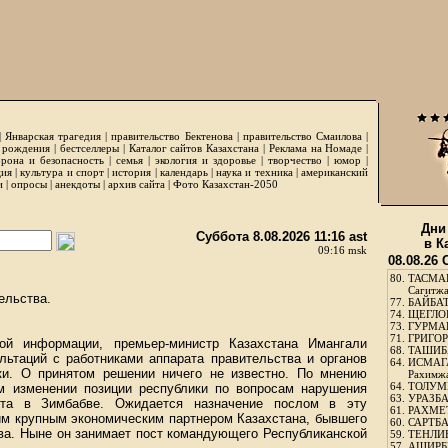
|
Январская трагедия
|
правительство Бектенова
|
правительство Смаилова
|
 рождения
|
бестселлеры
|
Каталог сайтов Казахстана
|
Реклама на Номаде
|
рона и безопасность
|
семья
|
экология и здоровье
|
творчество
|
юмор
|
ция
|
культура и спорт
|
история
|
календарь
|
наука и техника
|
американский
и
|
опросы
|
анекдоты
|
архив сайта
|
Фото Казахстан-2050
Дни
Суббота 8.08.2026 11:16 ast
в К
09:16 msk
08.08.26
80.
ТАСМА
Сагитж
ельства.
77.
БАЙБАТ
74.
ЩЕГЛО
73.
ГУРМА
71.
ГРИГОР
й информации, премьер-министр Казахстана Имангали
68.
ТАШИБ
льтаций с работниками аппарата правительства и органов
64.
ИСМАГ
ки. О принятом решении ничего не известно. По мнению
Рахимж
64.
ТОЛУМБ
м изменении позиции республики по вопросам нарушения
63.
УРАЗБА
ота в Зимбабве. Ожидается назначение послом в эту
61.
РАХМЕТ
м крупным экономическим партнером Казахстана, бывшего
60.
САРТБА
ва. Ныне он занимает пост командующего Республиканской
59.
ТЕНЛИ
57.
АШИРБЕ