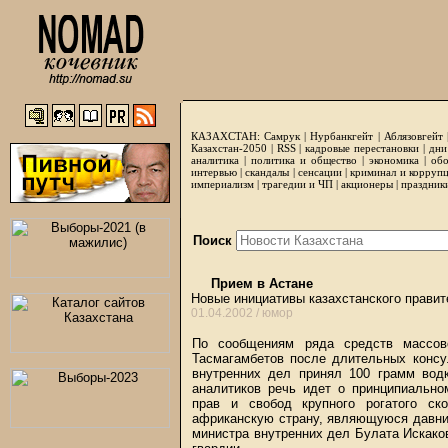
КАЗАХСТАН:
Самрук
|
Нурбанкгейт
|
Аблязовгейт
Казахстан-2050 |
RSS
|
кадровые перестановки
|
дни
аналитика
|
политика и общество
|
экономика
|
обо
интервью
|
скандалы
|
сенсации
|
криминал и корруп
империализм
|
трагедии и ЧП
|
акционеры
|
праздник
Поиск
Прием в Астане
Новые инициативы казахстанского правит
01.04.2002 /
юмор
По сообщениям ряда средств массово
Тасмагамбетов после длительных консу
внутренних дел принял 100 грамм вод
аналитиков речь идет о принципиально
прав и свобод крупного рогатого ск
африканскую страну, являющуюся давни
министра внутренних дел Булата Искако