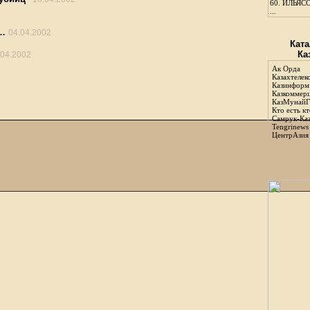
60.
ИЛЬЯСО
...
у…
04.04.2002
Ката
Ка
.04.2002
Ак Орда
Казахтелек
Казинформ
Казкоммер
КазМунайГ
Кто есть кт
Самрук-Ка
Tengrinews
ЦентрАзия