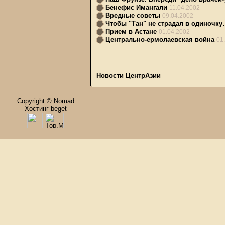
Бенефис Имангали
11.04.2002
Вредные советы
09.04.2002
Чтобы "Тан" не страдал в одиночк
Прием в Астане
01.04.2002
Центрально-ермолаевская война
01
Новости ЦентрАзии
Copyright © Nomad
Хостинг beget