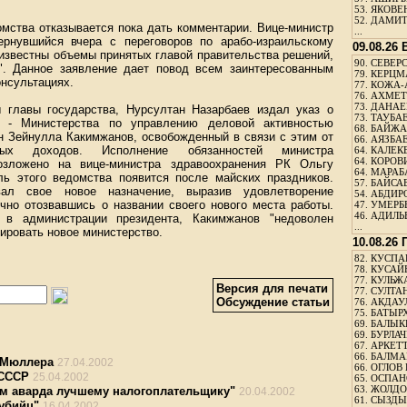
53.
ЯКОВЕН
52.
ДАМИТ
мства отказывается пока дать комментарии. Вице-министр
...
ернувшийся вчера с переговоров по арабо-израильскому
09.08.26
 известны объемы принятых главой правительства решений,
90.
СЕВЕРС
". Данное заявление дает повод всем заинтересованным
79.
КЕРЦМ
онсультациях.
77.
КОЖА-
76.
АХМЕТО
73.
ДАНАЕВ
 главы государства, Нурсултан Назарбаев издал указ о
73.
ТАУБАЕ
а - Министерства по управлению деловой активностью
68.
БАЙЖА
ен Зейнулла Какимжанов, освобожденный в связи с этим от
66.
АЯЗБАЕ
ных доходов. Исполнение обязанностей министра
64.
КАЛЕК
64.
КОРОВИ
озложено на вице-министра здравоохранения РК Ольгу
64.
МАРАБ
ь этого ведомства появится после майских праздников.
57.
БАЙСАБ
вал свое новое назначение, выразив удовлетворение
54.
АБДИРО
чно отозвавшись о названии своего нового места работы.
47.
УМЕРБЕ
46.
АДИЛЬБ
 в администрации президента, Какимжанов "недоволен
...
рировать новое министерство.
10.08.26
82.
КУСПАН
78.
КУСАЙ
77.
КУЛЬЖА
Версия для печати
77.
СУЛТАН
Обсуждение статьи
76.
АКДАУ
75.
БАТЫР
69.
БАЛЫКБ
69.
БУРЛАЧ
67.
АРКЕТТ
66.
БАЛМА
 Мюллера
27.04.2002
66.
ОГЛОВ 
 СССР
25.04.2002
65.
ОСПАН
63.
ЖОЛДО
м аварда лучшему налогоплательщику"
20.04.2002
61.
СЫЗДЫК
убийц"
16.04.2002