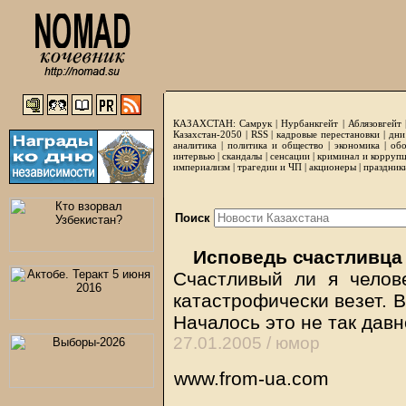
КАЗАХСТАН:
Самрук
|
Нурбанкгейт
|
Аблязовгейт
Казахстан-2050 |
RSS
|
кадровые перестановки
|
дни
аналитика
|
политика и общество
|
экономика
|
обо
интервью
|
скандалы
|
сенсации
|
криминал и корруп
империализм
|
трагедии и ЧП
|
акционеры
|
праздник
Поиск
Исповедь счастливца
Счастливый ли я челов
катастрофически везет. В
Началось это не так дав
27.01.2005 /
юмор
www.from-ua.com