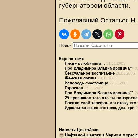
губернатором области.
Пожелавший Остаться Н.
Поиск
Еще по теме
Письма любимым...
31.01.2005
Про Владимира Владимировича™
3
Сексуальное воспитание
28.01.2005
Женская логика
28.01.2005
Исповедь счастливца
27.01.2005
Гороскоп
25.01.2005
Про Владимира Владимировича™
2
25 признаков того что ты повзросле
Покажи свой телефон и я скажу кто
Идеальная жена: счет раз, два, три
2
Новости ЦентрАзии
Нефтяной шантаж в Черном море: п