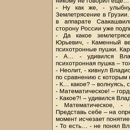
никому не говорил еще…
- Ну как же, - улыбн
Землетрясение в Грузии.
в аппарате Саакашвил
сторону России уже подп
- Да какое землетряс
Юрьевич, - Каменный ве
психотронные пушки. Кар
- А… - удивился Вла
психотронная пушка – то
- Неолит, - кивнул Влад
по сравнению с которым 
- К… какое? – волнуясь,
- Математическое! – гор
- Какое?! – удивился Вл
- Математическое, - 
Представь себе – на опр
момент исчезает понятие
- То есть… - не понял В