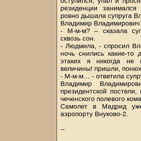
оступился, упал и просн
резиденции занимался
ровно дышала супруга 
Владимир Владимирович™
- М-м-м? – сказала с
сквозь сон.
- Людмила, - спросил В
ночь снились какие-то 
этаких я никогда не 
величины! пришли, понюх
- М-м-м… - ответила су
Владимир Владимиро
президентской постели,
чеченского полевого ком
Самолет в Мадрид уже
аэропорту Внуково-2.
--