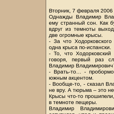
Вторник, 7 февраля 2006 г
Однажды Владимир Вла
ему странный сон. Как б
вдруг из темноты выхо
две огромные крысы.
- За что Ходорковского
одна крыса по-испански.
- То, что Ходорковский 
говоря, первый раз с
Владимир Владимирович™,
- Врать-то… - пробормо
южным акцентом.
- Вообще-то, - сказал В
не вру. А тюрьма – это н
Крысы что-то прошипели,
в темноте пещеры.
Владимир Владимиро