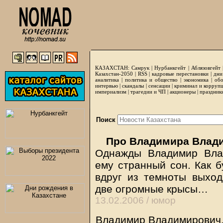
КАЗАХСТАН:
Самрук
|
Нурбанкгейт
|
Аблязовгейт
Казахстан-2050 |
RSS
|
кадровые перестановки
|
дни
аналитика
|
политика и общество
|
экономика
|
обо
интервью
|
скандалы
|
сенсации
|
криминал и корруп
империализм
|
трагедии и ЧП
|
акционеры
|
праздник
Поиск
Про Владимира Влад
Однажды Владимир Вла
ему странный сон. Как б
вдруг из темноты выхо
две огромные крысы…
13.02.2006 /
юмор
Владимир Владимирович