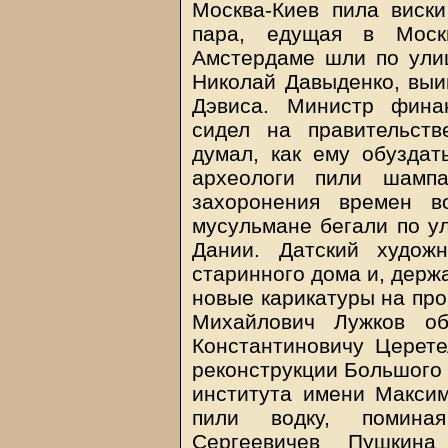
Москва-Киев пила виск
пара, едущая в Моск
Амстердаме шли по ули
Николай Давыденко, выи
Дэвиса. Министр фина
сидел на правительст
думал, как ему обуздат
археологи пили шампа
захоронения времен в
мусульмане бегали по у
Дании. Датский художн
старинного дома и, держ
новые карикатуры на пр
Михайлович Лужков об
Константиновичу Церете
реконструкции Большого 
института имени Максим
пили водку, помина
Сергеевичев Пушкин