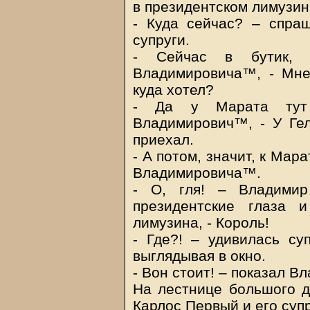
в президентском лимузин
- Куда сейчас? – спр
супруги.
- Сейчас в бутик, 
Владимировича™, - Мне
куда хотел?
- Да у Марата тут 
Владимирович™, - У Гел
приехал.
- А потом, значит, к Мар
Владимировича™.
- О, гля! – Владими
президентские глаза 
лимузина, - Король!
- Где?! – удивилась с
выглядывая в окно.
- Вон стоит! – показал 
На лестнице большого д
Карлос Первый и его суп