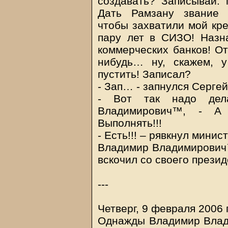
создавать? Записывай: 
Дать Рамзану звание 
чтобы захватили мой кре
пару лет в СИЗО! Назн
коммерческих банков! От
нибудь… ну, скажем, 
пустить! Записал?
- Зап… - запнулся Серге
- Вот так надо дел
Владимирович™, - А
Выполнять!!!
- Есть!!! – рявкнул минист
Владимир Владимирович™
вскочил со своего презид
---
Четверг, 9 февраля 2006 г
Однажды Владимир Влад