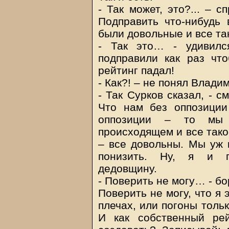
- Так может, это?... – 
Подправить что-нибудь 
были довольные и все так
- Так это… - удивилс
подправили как раз чт
рейтинг падал!
- Как?! – не понял Влад
- Так Сурков сказал, - 
Что нам без оппозиции
оппозиции – то мы 
происходящем и все тако
– все довольны. Мы уж и
понизить. Ну, я и п
дедовщину.
- Поверить не могу… - б
Поверить не могу, что я 
плечах, или погоны тольк
И как собственный ре