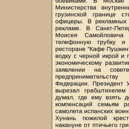
боевиками. В Москве 
Министерства внутренн
грузинской границе с
офицеры. В рекламных 
рекламе. В Санкт-Пете
Моисея Самойловича
телефонную трубку и 
ресторане "Кафе Пушкинъ
водку с черной икрой и 
экономическому развит
заявлении на совет
предпринимательству
Федерации. Президент 
вырезал грабштихелем
думал, где ему взять 
компенсаций семьям р
самолета испанских воен
Хунань пожилой крес
накануне от птичьего гр