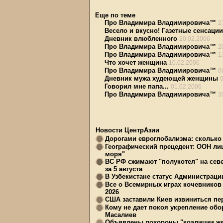
Еще по теме
Про Владимира Владимировича™
2
Весело и вкусно! Газетные сенсации
Дневник влюбленного
20.02.2006
Про Владимира Владимировича™
2
Про Владимира Владимировича™
1
Что хочет женщина
10.02.2006
Про Владимира Владимировича™
0
Дневник мужа худеющей женщины
Говорил мне папа...
01.02.2006
Про Владимира Владимировича™
3
Новости ЦентрАзии
Дорогами евроглобализма: сколько 
Географический прецедент: ООН ли
моря"
ВС РФ сжимают "полукотел" на сев
за 5 августа
В Узбекистане статус Администрац
Все о Всемирных играх кочевников
2026
США заставили Киев извиниться пер
Кому не дает покоя укрепление обо
Масалиев
Объявлены похороны "коалиции же