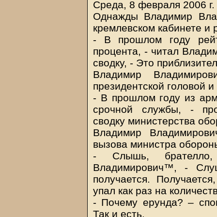
Среда, 8 февраля 2006 г.
Однажды Владимир Вла
кремлевском кабинете и 
- В прошлом году рей
процента, - читал Влад
сводку, - Это приблизит
Владимир Владимиров
президентской головой и 
- В прошлом году из ар
срочной службы, - пр
сводку министерства обо
Владимир Владимирови
вызова министра оборон
- Слышь, брателло
Владимирович™, - Слу
получается. Получается
упал как раз на количес
- Почему ерунда? – спо
Так и есть.