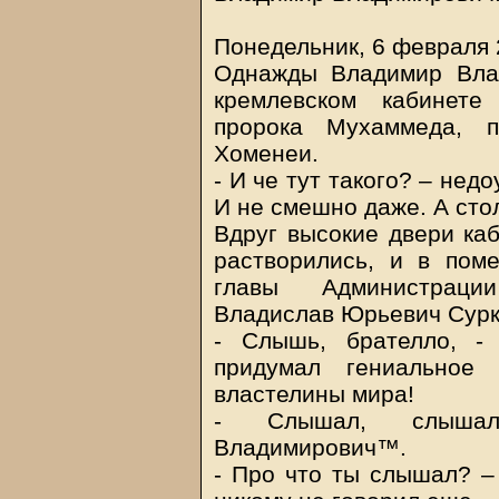
Понедельник, 6 февраля 2
Однажды Владимир Вла
кремлевском кабинете
пророка Мухаммеда, 
Хоменеи.
- И че тут такого? – не
И не смешно даже. А ст
Вдруг высокие двери к
растворились, и в пом
главы Администраци
Владислав Юрьевич Сурк
- Слышь, брателло, -
придумал гениальное
властелины мира!
- Слышал, слышал
Владимирович™.
- Про что ты слышал? –