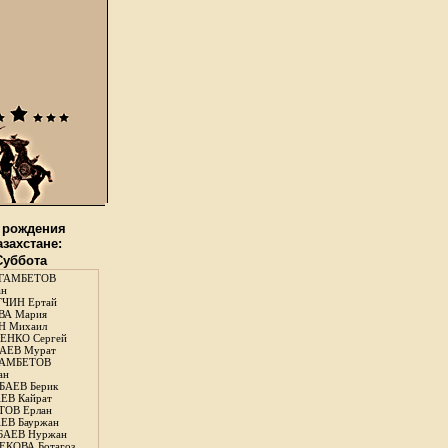
 рождения
азахстане:
 Суббота
ГАМБЕТОВ
ан
ЧИН Ертай
ВА Мария
Н Михаил
ЕНКО Сергей
АЕВ Мурат
АМБЕТОВ
ан
АЕВ Берик
ЕВ Кайрат
ОВ Ерлан
ЕВ Бауржан
БАЕВ Нуржан
КОВА Ботагоз