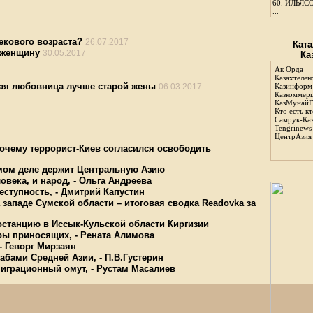
60.
ИЛЬЯСО
...
векового возраста?
26.07.2017
Ката
 женщину
30.05.2017
Ка
Ак Орда
Казахтелек
ная любовница лучше старой жены
06.03.2017
Казинформ
Казкоммер
КазМунайГ
Кто есть кт
Самрук-Ка
Tengrinews
ЦентрАзия
очему террорист-Киев согласился освободить
амом деле держит Центральную Азию
овека, и народ, - Ольга Андреева
еступность, - Дмитрий Капустин
западе Сумской области – итоговая сводка Readovka за
останцию в Иссык-Кульской области Киргизии
ары приносящих, - Рената Алимова
- Геворг Мирзаян
абами Средней Азии, - П.В.Густерин
миграционный омут, - Рустам Масалиев