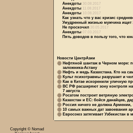
Анекдоты
30.08.2017
Анекдоты
11.08.2017
Анекдоты
10.08.2017
Как узнать что у вас кризис средне
Умудренный жизнью мужчина ищет
Не проскочил
30.05.2017
Анекдоты
07.03.2017
Пять доводов в пользу того, что ю
Новости ЦентрАзии
Нефтяной шантаж в Черном море: п
заложника-Астану
Нефть и медь Казахстана. Кто на с
Культ психотравмы разрушает и чел
Как в Китае искоренили уличную пр
ВС РФ расширяют зону контроля на 
7 августа
Росатом построит ветряную электр
Казахстан и ЕС: бойся данайцев, д
Россия ничего не должна Армении, 
10 самых важных дат завоевания ар
Евросоюз затягивает Узбекистан в 
Copyright © Nomad