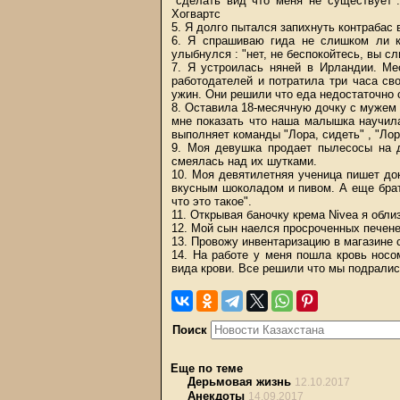
"сделать вид что меня не существует"
Хогвартс
5. Я долго пытался запихнуть контрабас 
6. Я спрашиваю гида не слишком ли к
улыбнулся : "нет, не беспокойтесь, вы сл
7. Я устроилась няней в Ирландии. Ме
работодателей и потратила три часа св
ужин. Они решили что еда недостаточно 
8. Оставила 18-месячную дочку с мужем
мне показать что наша малышка научил
выполняет команды "Лора, сидеть" , "Лора
9. Моя девушка продает пылесосы на 
смеялась над их шутками.
10. Моя девятилетняя ученица пишет до
вкусным шоколадом и пивом. А еще брат
что это такое".
11. Открывая баночку крема Nivea я обли
12. Мой сын наелся просроченных печене
13. Провожу инвентаризацию в магазине с
14. На работе у меня пошла кровь носо
вида крови. Все решили что мы подралис
Поиск
Еще по теме
Дерьмовая жизнь
12.10.2017
Анекдоты
14.09.2017