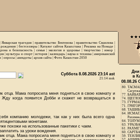
|
Январская трагедия
|
правительство Бектенова
|
правительство Смаилова
|
 рождения
|
бестселлеры
|
Каталог сайтов Казахстана
|
Реклама на Номаде
|
рона и безопасность
|
семья
|
экология и здоровье
|
творчество
|
юмор
|
ция
|
культура и спорт
|
история
|
календарь
|
наука и техника
|
американский
и
|
опросы
|
анекдоты
|
архив сайта
|
Фото Казахстан-2050
Дни
Суббота 8.08.2026 23:14 ast
в К
21:14 msk
08.08.26
80.
ТАСМА
Сагитж
ик отца. Мама попросила меня подняться в свою комнату и
77.
БАЙБАТ
. Жду когда появится Добби и скажет не возвращаться в
74.
ЩЕГЛО
73.
ГУРМА
71.
ГРИГОР
68.
ТАШИБ
64.
ИСМАГ
 себя компанию молодежи, так как у них была всего одна
Рахимж
64.
ТОЛУМБ
 пятицентовыми монетами.
63.
УРАЗБА
же похожи на использованные пакетики с чаем.
61.
РАХМЕТ
заплатить за уроки вождения.
60.
САРТБА
ник отца. Мама попросила меня подняться в свою комнату и
59.
ТЕНЛИ
57.
АШИРБЕ