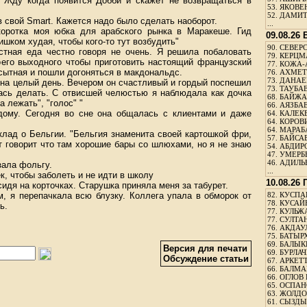
. Жду когда появится Добби и скажет не возвращаться в
53.
ЯКОВЕН
52.
ДАМИТ
в свой Smart. Кажется надо было сделать наоборот.
...
оротка моя юбка для арабского рынка в Маракеше. Гид
09.08.26
ишком худая, чтобы кого-то тут возбудить"
90.
СЕВЕРС
стная еда честно говоря не очень. Я решила побаловать
79.
КЕРЦМ
оего выходного чтобы приготовить настоящий французский
77.
КОЖА-
сытная и пошли догоняться в макдональдс.
76.
АХМЕТО
73.
ДАНАЕВ
 на целый день. Вечером он счастливый и гордый поспешил
73.
ТАУБАЕ
ась делать. С отвисшей челюстью я наблюдала как дочка
68.
БАЙЖА
 лежать", "голос" "
66.
АЯЗБАЕ
дому. Сегодня во сне она общалась с клиентами и даже
64.
КАЛЕК
64.
КОРОВИ
64.
МАРАБ
клад о Бельгии. "Бельгия знаменита своей картошкой фри,
57.
БАЙСАБ
 говорит что там хорошие бары со шлюхами, но я не знаю
54.
АБДИРО
47.
УМЕРБЕ
46.
АДИЛЬБ
зала фольгу.
...
к, чтобы заболеть и не идти в школу
10.08.26
идя на корточках. Старушка приняла меня за табурет.
м, я перепачкала всю блузку. Коллега упала в обморок от
82.
КУСПАН
78.
КУСАЙ
ь.
77.
КУЛЬЖА
77.
СУЛТАН
76.
АКДАУ
75.
БАТЫР
69.
БАЛЫКБ
Версия для печати
69.
БУРЛАЧ
Обсуждение статьи
67.
АРКЕТТ
66.
БАЛМА
66.
ОГЛОВ 
65.
ОСПАН
63.
ЖОЛДО
61.
СЫЗДЫК