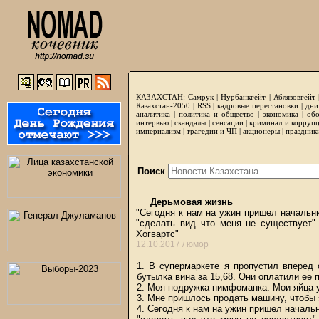
КАЗАХСТАН:
Самрук
|
Нурбанкгейт
|
Аблязовгейт
Казахстан-2050 |
RSS
|
кадровые перестановки
|
дни
аналитика
|
политика и общество
|
экономика
|
обо
интервью
|
скандалы
|
сенсации
|
криминал и корруп
империализм
|
трагедии и ЧП
|
акционеры
|
праздник
Поиск
Дерьмовая жизнь
"Сегодня к нам на ужин пришел начальн
"сделать вид что меня не существует"
Хогвартс"
12.10.2017 /
юмор
1. В супермаркете я пропустил вперед
бутылка вина за 15,68. Они оплатили ее
2. Моя подружка нимфоманка. Мои яйца у
3. Мне пришлось продать машину, чтобы 
4. Сегодня к нам на ужин пришел началь