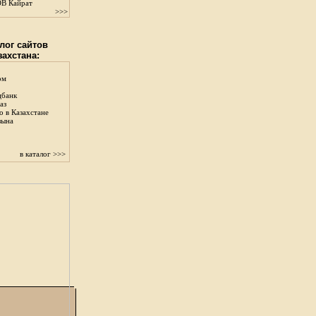
В Кайрат
>>>
лог сайтов
захстана:
ом
цбанк
аз
о в Казахстане
зына
в каталог >>>