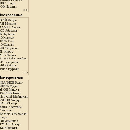
КО Игорь
ОВ Нурдин
>>>
 Воскресенье
КИЙ Игорь
АН Михаил
АХМЕТ Хасен
В Абдулла
 Нарбота
В Максет
НОВ Улан
В Сматай
ЕНОВ Ержан
Н Игорь
АЕВ Жакып
ЫРОВ Жаркынбек
В Темирхан
КОВ Жанат
АЕВ Нурлан
>>>
 Понедельник
ГАЛИЕВ Болат
ЫНОВ Мурат
НОВ Максут
АЛИЕВ Токан
ЛЕТУЛЫ Мейирхан
ХАНОВ Айдар
АЕВ Такир
ЕНКО Светлана
 Розанна
ГАМБЕТОВ Марат
Вадим
ОВ Аманжол
ГУТОВ Аскар
ОВ Бейбит