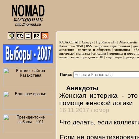
КАЗАХСТАН:
Самрук
|
Нурбанкгейт
|
Аблязовгейт
Казахстан-2050 |
RSS
|
кадровые перестановки
|
дни
аналитика
|
политика и общество
|
экономика
|
обо
интервью
|
скандалы
|
сенсации
|
криминал и корруп
империализм
|
трагедии и ЧП
|
акционеры
|
праздник
Поиск
Анекдоты
Женская истерика - эт
помощи женской логики
16.11.2017 /
юмор
Что делать, если коллект
Если не романтизировать