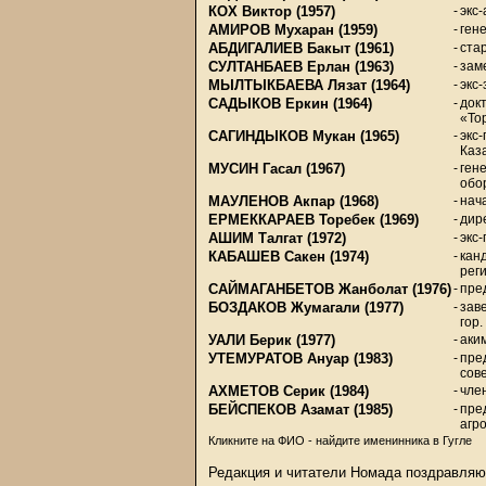
КОХ Виктор
(1957)
-
экс-
АМИРОВ Мухаран
(1959)
-
ген
АБДИГАЛИЕВ Бакыт
(1961)
-
ста
СУЛТАНБАЕВ Ерлан
(1963)
-
зам
МЫЛТЫКБАЕВА Лязат
(1964)
-
экс
САДЫКОВ Еркин
(1964)
-
док
«То
САГИНДЫКОВ Мукан
(1965)
-
экс
Каз
МУСИН Гасал
(1967)
-
ген
обо
МАУЛЕНОВ Акпар
(1968)
-
нач
ЕРМЕККАРАЕВ Торебек
(1969)
-
дир
АШИМ Талгат
(1972)
-
экс
КАБАШЕВ Сакен
(1974)
-
кан
рег
САЙМАГАНБЕТОВ Жанболат
(1976)
-
пре
БОЗДАКОВ Жумагали
(1977)
-
зав
гор
УАЛИ Берик
(1977)
-
аки
УТЕМУРАТОВ Ануар
(1983)
-
пре
сов
АХМЕТОВ Серик
(1984)
-
чле
БЕЙСПЕКОВ Азамат
(1985)
-
пре
агр
Кликните на ФИО - найдите именинника в Гугле
Редакция и читатели Номада поздравляю