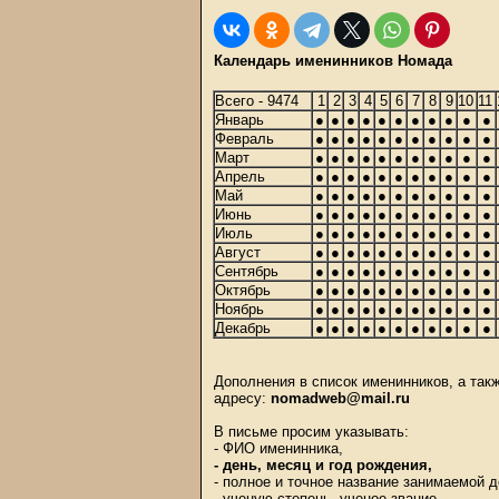
Календарь именинников Номада
Всего - 9474
1
2
3
4
5
6
7
8
9
10
11
Январь
●
●
●
●
●
●
●
●
●
●
●
Февраль
●
●
●
●
●
●
●
●
●
●
●
Март
●
●
●
●
●
●
●
●
●
●
●
Апрель
●
●
●
●
●
●
●
●
●
●
●
Май
●
●
●
●
●
●
●
●
●
●
●
Июнь
●
●
●
●
●
●
●
●
●
●
●
Июль
●
●
●
●
●
●
●
●
●
●
●
Август
●
●
●
●
●
●
●
●
●
●
●
Сентябрь
●
●
●
●
●
●
●
●
●
●
●
Октябрь
●
●
●
●
●
●
●
●
●
●
●
Ноябрь
●
●
●
●
●
●
●
●
●
●
●
Декабрь
●
●
●
●
●
●
●
●
●
●
●
Дополнения в список именинников, а та
адресу:
nomadweb@mail.ru
В письме просим указывать:
- ФИО именинника,
- день, месяц и год рождения,
- полное и точное название занимаемой 
- ученую степень, ученое звание,