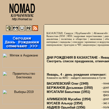
КАЗАХСТАН:
Самрук
|
Нурбанкгейт
|
Аблязовгейт
Казахстан-2050 |
RSS
|
кадровые перестановки
|
дни
аналитика
|
политика и общество
|
экономика
|
обо
интервью
|
скандалы
|
сенсации
|
криминал и корруп
империализм
|
трагедии и ЧП
|
акционеры
|
праздник
ДНИ РОЖДЕНИЯ В КАЗАХСТАНЕ - Январ
Смотреть список праздников, отмечае
Январь, 4 - день рождения отмечают:
Кликните на ФИО - найдите именинника в Гугле
ВАСИЛЕВСКИЙ Олег
(1949)
-
ген
БЕРЖАНОВ Досымжан
(1950)
-
док
МУСАГАЛИ Бакытжан
(1951)
-
нач
физ
АЛИМБЕКОВ Мусабек
(1954)
-
док
МУСАЕВ Альнур
(1954)
-
экс
АБДИЕВ Орынбай
(1956)
-
пол