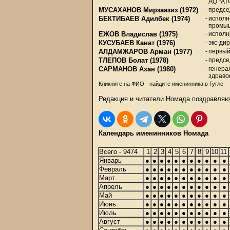
АО "АТ
МУСАХАНОВ Мирзаазиз
(1972)
-
предсе
БЕКТИБАЕВ Адилбек
(1974)
-
исполн
промы
ЕЖОВ Владислав
(1975)
-
исполн
КУСУБАЕВ Канат
(1976)
-
экс-ди
АЛДАМЖАРОВ Арман
(1977)
-
первый
ТЛЕПОВ Болат
(1978)
-
предсе
САРМАНОВ Ахан
(1980)
-
генера
здраво
Кликните на ФИО - найдите именинника в Гугле
Редакция и читатели Номада поздравляю
Календарь именинников Номада
Всего - 9474
1
2
3
4
5
6
7
8
9
10
11
Январь
●
●
●
●
●
●
●
●
●
●
●
Февраль
●
●
●
●
●
●
●
●
●
●
●
Март
●
●
●
●
●
●
●
●
●
●
●
Апрель
●
●
●
●
●
●
●
●
●
●
●
Май
●
●
●
●
●
●
●
●
●
●
●
Июнь
●
●
●
●
●
●
●
●
●
●
●
Июль
●
●
●
●
●
●
●
●
●
●
●
Август
●
●
●
●
●
●
●
●
●
●
●