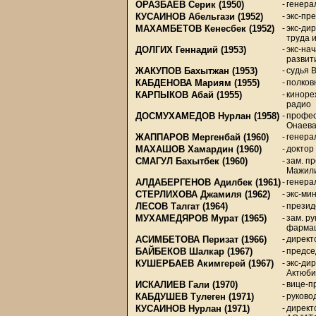
ОРАЗБАЕВ Серик
(1950)
-
генера
КУСАИНОВ Абельгази
(1952)
-
экс-пр
МАХАМБЕТОВ Кенесбек
(1952)
-
экс-ди
труда 
ДОЛГИХ Геннадий
(1953)
-
экс-на
развит
ЖАКУПОВ Бахытжан
(1953)
-
судья В
КАБДЕНОВА Мариям
(1955)
-
полков
КАРПЫКОВ Абай
(1955)
-
киноре
радио
ДОСМУХАМЕДОВ Нурлан
(1958)
-
профес
Онаева
ЖАППАРОВ Мергенбай
(1960)
-
генера
МАХАШОВ Хамардин
(1960)
-
доктор 
СМАГУЛ Бахытбек
(1960)
-
зам. п
Мажили
АЛДАБЕРГЕНОВ Адилбек
(1961)
-
генера
СТЕРЛИХОВА Джамиля
(1962)
-
экс-ми
ЛЕСОВ Талгат
(1964)
-
презид
МУХАМЕДЯРОВ Мурат
(1965)
-
зам. р
фармац
АСИМБЕТОВА Перизат
(1966)
-
директ
БАЙБЕКОВ Шалкар
(1967)
-
предсе
КУШЕРБАЕВ Акимгерей
(1967)
-
экс-ди
Актюби
ИСКАЛИЕВ Гали
(1970)
-
вице-п
КАБДУШЕВ Тулеген
(1971)
-
руково
КУСАИНОВ Нурлан
(1971)
-
директ