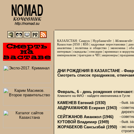
КАЗАХСТАН:
Самрук
|
Нурбанкгейт
|
Аблязовгейт
Казахстан-2050 |
RSS
|
кадровые перестановки
|
дни
аналитика
|
политика и общество
|
экономика
|
обо
интервью
|
скандалы
|
сенсации
|
криминал и корруп
империализм
|
трагедии и ЧП
|
акционеры
|
праздник
ДНИ РОЖДЕНИЯ В КАЗАХСТАНЕ - Февра
Смотреть список праздников, отмечае
Февраль, 6 - день рождения отмечают:
Кликните на ФИО - найдите именинника в Гугле
КАМЕНЕВ Евгений
(1930)
-
быв. з
АБДРАХМАНОВ Есиркеп
(1943)
-
советн
директ
СЕЙТЖАНОВ Аманжол
(1946)
-
советн
КУТОВОЙ Владимир
(1949)
-
быв. з
ЖОРАБЕКОВ Сансызбай
(1950)
-
экс-на
строит