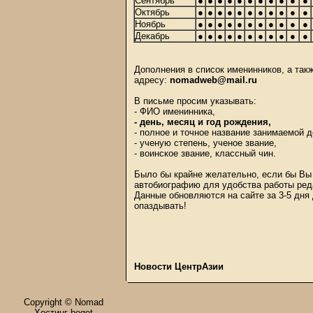
Сентябрь
●
●
●
●
●
●
●
●
●
●
●
Октябрь
●
●
●
●
●
●
●
●
●
●
●
Ноябрь
●
●
●
●
●
●
●
●
●
●
●
Декабрь
●
●
●
●
●
●
●
●
●
●
●
Дополнения в список именинников, а та
адресу:
nomadweb@mail.ru
В письме просим указывать:
- ФИО именинника,
- день, месяц и год рождения,
- полное и точное название занимаемой 
- ученую степень, ученое звание,
- воинское звание, классный чин.
Было бы крайне желательно, если бы Вы 
автобиографию для удобства работы ред
Данные обновляются на сайте за 3-5 дня
опаздывать!
Новости ЦентрАзии
Copyright © Nomad
Хостинг beget