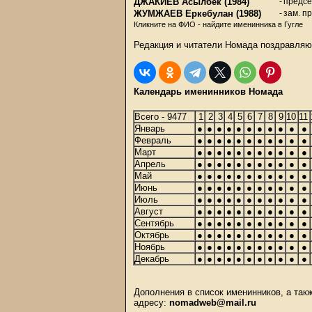
ДЖАКИЕВ Асылбек
(1984)
-
предсе
ЖУМЖАЕВ Еркебулан
(1988)
-
зам. п
Кликните на ФИО - найдите именинника в Гугле
Редакция и читатели Номада поздравляю
Календарь именинников Номада
Всего - 9477
1
2
3
4
5
6
7
8
9
10
11
Январь
●
●
●
●
●
●
●
●
●
●
●
Февраль
●
●
●
●
●
●
●
●
●
●
●
Март
●
●
●
●
●
●
●
●
●
●
●
Апрель
●
●
●
●
●
●
●
●
●
●
●
Май
●
●
●
●
●
●
●
●
●
●
●
Июнь
●
●
●
●
●
●
●
●
●
●
●
Июль
●
●
●
●
●
●
●
●
●
●
●
Август
●
●
●
●
●
●
●
●
●
●
●
Сентябрь
●
●
●
●
●
●
●
●
●
●
●
Октябрь
●
●
●
●
●
●
●
●
●
●
●
Ноябрь
●
●
●
●
●
●
●
●
●
●
●
Декабрь
●
●
●
●
●
●
●
●
●
●
●
Дополнения в список именинников, а та
адресу:
nomadweb@mail.ru