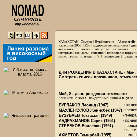
КАЗАХСТАН:
Самрук
|
Нурбанкгейт
|
Аблязовгейт
Казахстан-2050 |
RSS
|
кадровые перестановки
|
дни
аналитика
|
политика и общество
|
экономика
|
обо
интервью
|
скандалы
|
сенсации
|
криминал и корруп
империализм
|
трагедии и ЧП
|
акционеры
|
праздник
ДНИ РОЖДЕНИЯ В КАЗАХСТАНЕ - Май, 
Смотреть список праздников, отмечае
Май, 8 - день рождения отмечают:
Кликните на ФИО - найдите именинника в Гугле
БУРЛАКОВ Леонид
(1947)
-
экс-де
МАУЛЕНКУЛОВ Женисбек
(1947)
-
предсе
БУЗУБАЕВ Токтасын
(1949)
-
генера
АБДРАХМАНОВ Серик
(1951)
-
экс-де
СТРЕБКОВ Вячеслав
(1951)
-
предсе
энерге
АХМЕТОВ Темирбай
(1955)
-
полков