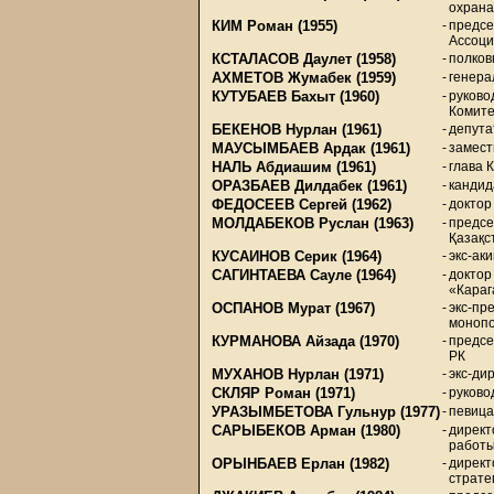
охран
КИМ Роман
(1955)
-
предсе
Ассоци
КСТАЛАСОВ Даулет
(1958)
-
полков
АХМЕТОВ Жумабек
(1959)
-
генера
КУТУБАЕВ Бахыт
(1960)
-
руково
Комите
БЕКЕНОВ Нурлан
(1961)
-
депута
МАУСЫМБАЕВ Ардак
(1961)
-
замест
НАЛЬ Абдиашим
(1961)
-
глава 
ОРАЗБАЕВ Дилдабек
(1961)
-
кандид
ФЕДОСЕЕВ Сергей
(1962)
-
доктор
МОЛДАБЕКОВ Руслан
(1963)
-
предсе
Қазақс
КУСАИНОВ Серик
(1964)
-
экс-ак
САГИНТАЕВА Сауле
(1964)
-
доктор
«Караг
ОСПАНОВ Мурат
(1967)
-
экс-пр
моноп
КУРМАНОВА Айзада
(1970)
-
предсе
РК
МУХАНОВ Нурлан
(1971)
-
экс-ди
СКЛЯР Роман
(1971)
-
руково
УРАЗЫМБЕТОВА Гульнур
(1977)
-
певица
САРЫБЕКОВ Арман
(1980)
-
директ
работы
ОРЫНБАЕВ Ерлан
(1982)
-
директ
страте