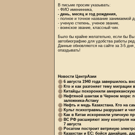
В письме просим указывать:
- ФИО именинника,
- день, месяц и год рождения,
- полное и точное название занимаемой 
- ученую степень, ученое звание,
- воинское звание, классный чин.
Было бы крайне желательно, если бы Вы 
автобиографию для удобства работы ред
Данные обновляются на сайте за 3-5 дня
опаздывать!
Новости ЦентрАзии
6 августа 1940 года завершилось в
Кто и как разгоняет тему миграции 
Китайцы похоронили американскую 
Нефтяной шантаж в Черном море: п
заложника-Астану
Нефть и медь Казахстана. Кто на с
Культ психотравмы разрушает и чел
Как в Китае искоренили уличную пр
ВС РФ расширяют зону контроля на 
7 августа
Росатом построит ветряную электр
Казахстан и ЕС: бойся данайцев, д