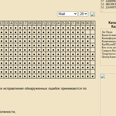
57.
АШИРБЕ
53.
ЯКОВЕН
52.
ДАМИТ
...
Ката
12
13
14
15
16
17
18
19
20
21
22
23
24
25
26
27
28
29
30
31
Ка
●
●
●
●
●
●
●
●
●
●
●
●
●
●
●
●
●
●
●
●
●
●
●
●
●
●
●
●
●
●
●
●
●
●
●
●
●
●
Ак Орда
Казахтелек
●
●
●
●
●
●
●
●
●
●
●
●
●
●
●
●
●
●
●
●
Казинформ
●
●
●
●
●
●
●
●
●
●
●
●
●
●
●
●
●
●
●
Казкоммер
КазМунайГ
●
●
●
●
●
●
●
●
●
●
●
●
●
●
●
●
●
●
●
●
Кто есть кт
●
●
●
●
●
●
●
●
●
●
●
●
●
●
●
●
●
●
●
Самрук-Ка
●
●
●
●
●
●
●
●
●
●
●
●
●
●
●
●
●
●
●
●
Tengrinews
ЦентрАзия
●
●
●
●
●
●
●
●
●
●
●
●
●
●
●
●
●
●
●
●
●
●
●
●
●
●
●
●
●
●
●
●
●
●
●
●
●
●
●
●
●
●
●
●
●
●
●
●
●
●
●
●
●
●
●
●
●
●
●
●
●
●
●
●
●
●
●
●
●
●
●
●
●
●
●
●
●
●
●
●
●
●
●
●
●
●
●
●
●
●
●
●
●
●
●
●
●
●
кже исправления обнаруженных ошибок принимаются по
должности,