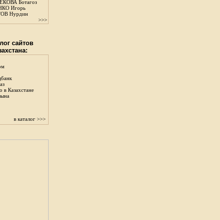
КОВА Ботагоз
КО Игорь
ОВ Нурдин
>>>
лог сайтов
захстана:
ом
цбанк
аз
о в Казахстане
зына
в каталог >>>