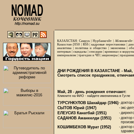
КАЗАХСТАН:
Самрук
|
Нурбанкгейт
|
Аблязовгейт
Казахстан-2050 |
RSS
|
кадровые перестановки
|
дни
аналитика
|
политика и общество
|
экономика
|
обо
интервью
|
скандалы
|
сенсации
|
криминал и корруп
империализм
|
трагедии и ЧП
|
акционеры
|
праздник
ДНИ РОЖДЕНИЯ В КАЗАХСТАНЕ - Май, 
Смотреть список праздников, отмечае
Май, 28 - день рождения отмечают:
Кликните на ФИО - найдите именинника в Гугле
ТУРСУНКУЛОВ Шахайдар
(1946)
-
доктор
СЫТОВ Юрий
(1947)
-
экс-де
ЕЛЕУСИЗ Канатбай
(1951)
-
директо
САДАНОВ Аманкелди
(1951)
-
доктор 
произв
КОШИМБЕКОВ Мурат
(1952)
-
доктор 
здраво