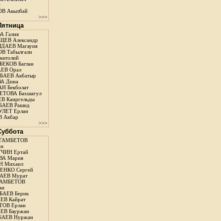
н
В Акылбай
>>>
 Пятница
А Галия
ЕВ Александр
ДАЕВ Магауия
В Табылгали
натолий
ЕКОВ Баглан
ЕВ Орал
АЕВ Акбатыр
А Дина
Н Бекболат
ТОВА Бахшагул
В Каиргельды
АЕВ Рашид
ЛЕТ Ерлан
 Акбар
>>>
 Суббота
ГАМБЕТОВ
ан
ЧИН Ертай
ВА Мария
Н Михаил
ЕНКО Сергей
АЕВ Мурат
АМБЕТОВ
ан
АЕВ Берик
ЕВ Кайрат
ОВ Ерлан
ЕВ Бауржан
БАЕВ Нуржан