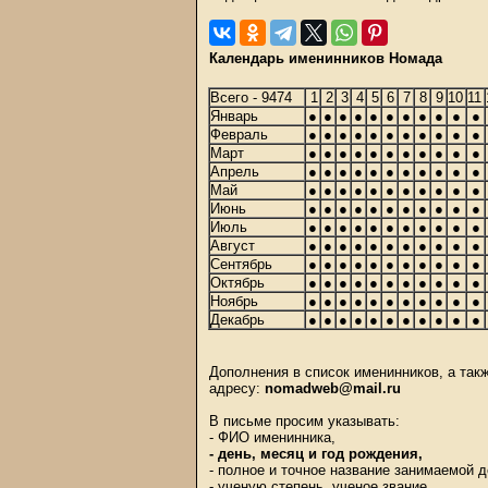
Календарь именинников Номада
Всего - 9474
1
2
3
4
5
6
7
8
9
10
11
Январь
●
●
●
●
●
●
●
●
●
●
●
Февраль
●
●
●
●
●
●
●
●
●
●
●
Март
●
●
●
●
●
●
●
●
●
●
●
Апрель
●
●
●
●
●
●
●
●
●
●
●
Май
●
●
●
●
●
●
●
●
●
●
●
Июнь
●
●
●
●
●
●
●
●
●
●
●
Июль
●
●
●
●
●
●
●
●
●
●
●
Август
●
●
●
●
●
●
●
●
●
●
●
Сентябрь
●
●
●
●
●
●
●
●
●
●
●
Октябрь
●
●
●
●
●
●
●
●
●
●
●
Ноябрь
●
●
●
●
●
●
●
●
●
●
●
Декабрь
●
●
●
●
●
●
●
●
●
●
●
Дополнения в список именинников, а та
адресу:
nomadweb@mail.ru
В письме просим указывать:
- ФИО именинника,
- день, месяц и год рождения,
- полное и точное название занимаемой 
- ученую степень, ученое звание,