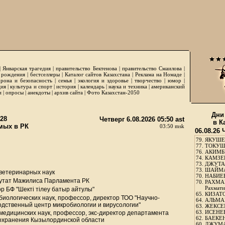
|
Январская трагедия
|
правительство Бектенова
|
правительство Смаилова
|
 рождения
|
бестселлеры
|
Каталог сайтов Казахстана
|
Реклама на Номаде
|
рона и безопасность
|
семья
|
экология и здоровье
|
творчество
|
юмор
|
ция
|
культура и спорт
|
история
|
календарь
|
наука и техника
|
американский
и
|
опросы
|
анекдоты
|
архив сайта
|
Фото Казахстан-2050
Дни
28
Четверг 6.08.2026 05:50 ast
в К
мых в РК
03:50 msk
06.08.26 
79.
ЯКУШЕ
77.
ТОКУШЕ
76.
АКИМБЕ
74.
КАМЗЕБ
73.
ДЖУТАБ
73.
ШАЙМА
 ветеринарных наук
70.
НАБИЕВ
путат Мажилиса Парламента РК
70.
РАХМА
Рахмати
р БФ "Шекті тілеу батыр айтулы"
65.
КИЗАТО
биологических наук, профессор, директор ТОО "Научно-
64.
АЛЬМА
одственный центр микробиологии и вирусологии"
63.
ЖЕКСЕМ
63.
ИСЕНЕЕ
медицинских наук, профессор, экс-директор департамента
62.
БАЕКЕН
охранения Кызылординской области
60.
ДЖУМА