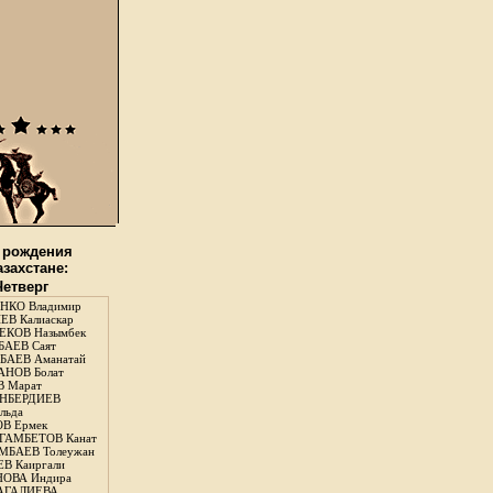
 рождения
азахстане:
Четверг
НКО Владимир
В Калиаскар
КОВ Назымбек
АЕВ Саят
АЕВ Аманатай
НОВ Болат
 Марат
НБЕРДИЕВ
льда
В Ермек
ГАМБЕТОВ Канат
БАЕВ Толеужан
В Каиргали
ОВА Индира
ГАЛИЕВА