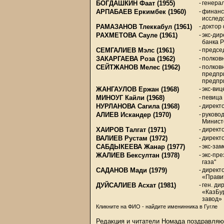
БОГДАШКИН Фаат
(1955)
-
генера
АРПАБАЕВ Еркимбек
(1960)
-
финанс
исслед
РАМАЗАНОВ Тлеккабул
(1961)
-
доктор
РАХМЕТОВА Сауле
(1961)
-
экс-дир
банка 
СЕМГАЛИЕВ Мэлс
(1961)
-
предсе
ЗАКАРГАЕВА Роза
(1962)
-
полков
СЕЙТЖАНОВ Мелес
(1962)
-
полковн
предпр
предпр
ЖАНГАУЛОВ Ержан
(1968)
-
экс-ви
МИНОУГ Кайли
(1968)
-
певица
НУРЛАНОВА Сагила
(1968)
-
директ
АЛИЕВ Искандер
(1970)
-
руково
Минист
ХАИРОВ Талгат
(1971)
-
директ
ВАЛИЕВ Рустам
(1972)
-
директ
САБДЫКЕЕВА Жанар
(1977)
-
экс-за
ЖАЛИЕВ Бексултан
(1978)
-
экс-пр
газа"
САДАНОВ Мади
(1979)
-
директ
«Правит
ДУЙСАЛИЕВ Асхат
(1981)
-
ген. ди
«КазБу
завод»
Кликните на ФИО - найдите именинника в Гугле
Редакция и читатели Номада поздравляю