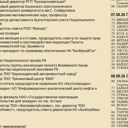
льный директор РГП "Казаэронавигация"
Гульжа
овый директор Казахского агротехнического
60.
САПАРО
...
овательского университета им.С. Сейфуллина
07.08.26
 физико-математических наук, профессор
ектор департамента бухгалтерского учета Национального
74.
ИБРАЕВ
73.
ИВАНИЩ
РК
72.
АЖМОЛ
датель совета РОО "Жанару"
72.
САПАРО
ник полиции
70.
ЕССЕ А
70.
МАКУЛБ
ик милиции в отставке, председатель совета по защите прав
69.
БИТЕБА
инимателей и противодействия коррупции Палаты
69.
НАДЫРБ
инимателей гор. Шымкента
63.
ГАЛИЕВ
це-президент по правовому обеспечению НК "КазМунайГаз"
60.
ТЛЕУХА
59.
АЛИМБЕ
58.
ЕСЕНЕЕ
ор Национального архива РК
57.
КУЗЕМБ
56.
БАЙДАУ
дитель Группы реализации проекта Всемирного банка
56.
ТУКАЕВ
ерства национальной экономики РК
...
ор ТОО "Карагандинский авторемонтный завод"
08.08.26
ор ТОО "Тренинговый центр "КМА"
80.
ТАСМА
меститель председателя правления АО «Казтелерадио»
Сагитж
77.
БАЙБАТ
езидент АО "Информационно-аналитический центр нефти и
74.
ЩЕГЛО
73.
ГУРМА
ор филиала НАО «Государственная корпорация
71.
ГРИГОР
ельство для граждан» по гор. Астане
68.
ТАШИБ
64.
ИСМАГ
ректор ТОО «Жигермунайсервис», ген. директор ТОО
Рахимж
рИнвест», председатель совета директоров АО «КазКорМаш-
64.
ТОЛУМБ
63.
УРАЗБА
61.
РАХМЕТ
60.
САРТБА
59.
ТЕНЛИ
т именинников!