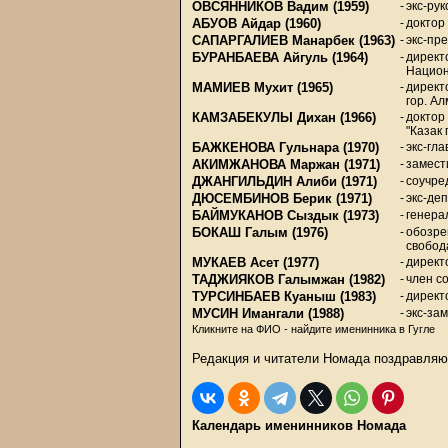
ОВСЯННИКОВ Вадим
(1959)
-
экс-ру
АБУОВ Айдар
(1960)
-
доктор
САПАРГАЛИЕВ Манарбек
(1963)
-
экс-пр
БУРАНБАЕВА Айгуль
(1964)
-
директ
Национ
МАМИЕВ Мухит
(1965)
-
директ
гор. А
КАМЗАБЕКУЛЫ Дихан
(1966)
-
доктор
"Казак 
БАЖКЕНОВА Гульнара
(1970)
-
экс-гл
АКИМЖАНОВА Маржан
(1971)
-
замест
ДЖАНГИЛЬДИН Алиби
(1971)
-
соучре
ДЮСЕМБИНОВ Берик
(1971)
-
экс-де
БАЙМУКАНОВ Сыздык
(1973)
-
генера
БОКАШ Галым
(1976)
-
обозре
свобод
МУКАЕВ Асет
(1977)
-
директ
ТАДЖИЯКОВ Галымжан
(1982)
-
член с
ТУРСИНБАЕВ Куаныш
(1983)
-
директ
МУСИН Имангали
(1988)
-
экс-за
Кликните на ФИО - найдите именинника в Гугле
Редакция и читатели Номада поздравляю
Календарь именинников Номада