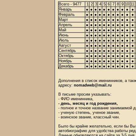
Всего - 9477
1
2
3
4
5
6
7
8
9
10
11
Январь
●
●
●
●
●
●
●
●
●
●
●
Февраль
●
●
●
●
●
●
●
●
●
●
●
Март
●
●
●
●
●
●
●
●
●
●
●
Апрель
●
●
●
●
●
●
●
●
●
●
●
Май
●
●
●
●
●
●
●
●
●
●
●
Июнь
●
●
●
●
●
●
●
●
●
●
●
Июль
●
●
●
●
●
●
●
●
●
●
●
Август
●
●
●
●
●
●
●
●
●
●
●
Сентябрь
●
●
●
●
●
●
●
●
●
●
●
Октябрь
●
●
●
●
●
●
●
●
●
●
●
Ноябрь
●
●
●
●
●
●
●
●
●
●
●
Декабрь
●
●
●
●
●
●
●
●
●
●
●
Дополнения в список именинников, а та
адресу:
nomadweb@mail.ru
В письме просим указывать:
- ФИО именинника,
- день, месяц и год рождения,
- полное и точное название занимаемой 
- ученую степень, ученое звание,
- воинское звание, классный чин.
Было бы крайне желательно, если бы Вы 
автобиографию для удобства работы ред
Данные обновляются на сайте за 3-5 дня