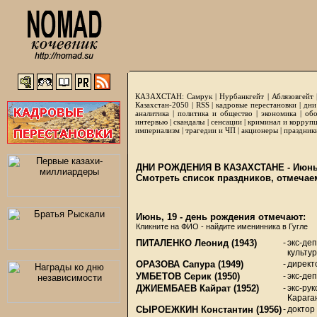
КАЗАХСТАН:
Самрук
|
Нурбанкгейт
|
Аблязовгейт
Казахстан-2050 |
RSS
|
кадровые перестановки
|
дни
аналитика
|
политика и общество
|
экономика
|
обо
интервью
|
скандалы
|
сенсации
|
криминал и корруп
империализм
|
трагедии и ЧП
|
акционеры
|
праздник
ДНИ РОЖДЕНИЯ В КАЗАХСТАНЕ - Июнь
Смотреть список праздников, отмечае
Июнь, 19 - день рождения отмечают:
Кликните на ФИО - найдите именинника в Гугле
ПИТАЛЕНКО Леонид
(1943)
-
экс-де
культу
ОРАЗОВА Сапура
(1949)
-
директ
УМБЕТОВ Серик
(1950)
-
экс-де
ДЖИЕМБАЕВ Кайрат
(1952)
-
экс-ру
Карага
СЫРОЕЖКИН Константин
(1956)
-
доктор